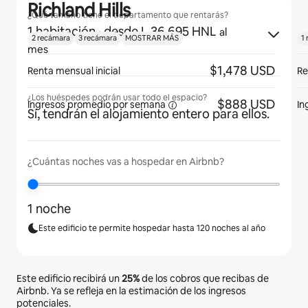
Richland Hills
¿Qué tamaño tiene el departamento que rentarás?
1 habitación
· desde L 36,695 HNL
al
2 recámara
3 recámara
MOSTRAR MÁS
1
mes
$1,478 USD
Renta mensual inicial
Re
¿Los huéspedes podrán usar todo el espacio?
$888 USD
Ingresos promedio por
semana
In
Sí, tendrán el alojamiento entero para ellos.
¿Cuántas noches vas a hospedar en Airbnb?
1 noche
Este edificio te permite hospedar hasta 120 noches al año
Este edificio recibirá un
25%
de los cobros que recibas de
Airbnb. Ya se refleja en la estimación de los ingresos
potenciales.