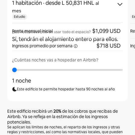
1 habitación
· desde L 50,831 HNL
al
mes
Estudio
E
$1,099 USD
Renta mensual inicial
Re
¿Los huéspedes podrán usar todo el espacio?
Sí, tendrán el alojamiento entero para ellos.
$718 USD
Ingresos promedio por
semana
In
¿Cuántas noches vas a hospedar en Airbnb?
1 noche
Este edificio te permite hospedar hasta 90 noches al año
Este edificio recibirá un
20%
de los cobros que recibas de
Airbnb. Ya se refleja en la estimación de los ingresos
potenciales.
Se aplican los límites de noches, el reparto de los ingresos y otras
reglas y restricciones, así como las normativas locales, que pueden