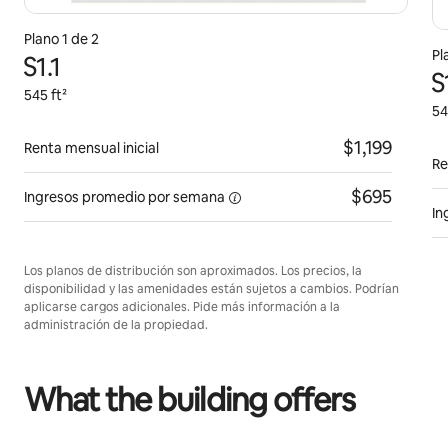
Plano 1 de 2
Pl
S1.1
S
545 ft²
54
$1,199
Renta mensual inicial
Re
$695
Ingresos promedio por
semana
In
Los planos de distribución son aproximados. Los precios, la
disponibilidad y las amenidades están sujetos a cambios. Podrían
aplicarse cargos adicionales. Pide más información a la
administración de la propiedad.
What the building offers