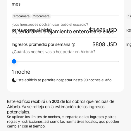
mes
1 recámara
2 recámara
1
¿Los huéspedes podrán usar todo el espacio?
$3,695 USD
Renta mensual inicial
Re
Sí, tendrán el alojamiento entero para ellos.
$808 USD
Ingresos promedio por
semana
In
¿Cuántas noches vas a hospedar en Airbnb?
1 noche
Este edificio te permite hospedar hasta 90 noches al año
Este edificio recibirá un
20%
de los cobros que recibas de
Airbnb. Ya se refleja en la estimación de los ingresos
potenciales.
Se aplican los límites de noches, el reparto de los ingresos y otras
reglas y restricciones, así como las normativas locales, que pueden
cambiar con el tiempo.