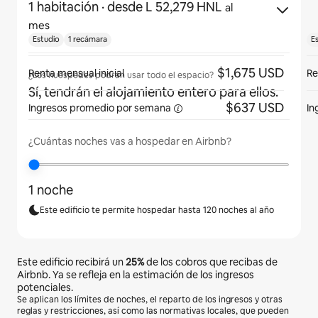
1 habitación
· desde L 52,279 HNL
al
mes
Estudio
1 recámara
E
$1,675 USD
Renta mensual inicial
Re
¿Los huéspedes podrán usar todo el espacio?
Sí, tendrán el alojamiento entero para ellos.
$637 USD
Ingresos promedio por
semana
In
¿Cuántas noches vas a hospedar en Airbnb?
1 noche
Este edificio te permite hospedar hasta 120 noches al año
Este edificio recibirá un
25%
de los cobros que recibas de
Airbnb. Ya se refleja en la estimación de los ingresos
potenciales.
Se aplican los límites de noches, el reparto de los ingresos y otras
reglas y restricciones, así como las normativas locales, que pueden