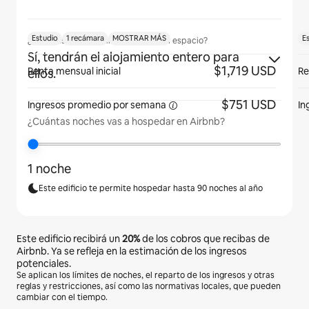
Estudio
1 recámara
MOSTRAR MÁS
E
¿Los huéspedes podrán usar todo el espacio?
Sí, tendrán el alojamiento entero para
$1,719 USD
Renta mensual inicial
Re
ellos.
$751 USD
Ingresos promedio por
semana
In
¿Cuántas noches vas a hospedar en Airbnb?
1 noche
Este edificio te permite hospedar hasta 90 noches al año
Este edificio recibirá un
20%
de los cobros que recibas de
Airbnb. Ya se refleja en la estimación de los ingresos
potenciales.
Se aplican los límites de noches, el reparto de los ingresos y otras
reglas y restricciones, así como las normativas locales, que pueden
cambiar con el tiempo.