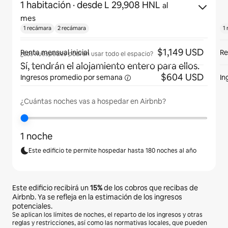
1 habitación
· desde L 29,908 HNL
al
mes
1 recámara
2 recámara
1
$1,149 USD
Renta mensual inicial
Re
¿Los huéspedes podrán usar todo el espacio?
Sí, tendrán el alojamiento entero para ellos.
$604 USD
Ingresos promedio por
semana
In
¿Cuántas noches vas a hospedar en Airbnb?
1 noche
Este edificio te permite hospedar hasta 180 noches al año
Este edificio recibirá un
15%
de los cobros que recibas de
Airbnb. Ya se refleja en la estimación de los ingresos
potenciales.
Se aplican los límites de noches, el reparto de los ingresos y otras
reglas y restricciones, así como las normativas locales, que pueden