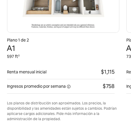
Plano 1 de 2
Pl
A1
A
597 ft²
73
$1,115
Renta mensual inicial
Re
$758
Ingresos promedio por
semana
In
Los planos de distribución son aproximados. Los precios, la
disponibilidad y las amenidades están sujetos a cambios. Podrían
aplicarse cargos adicionales. Pide más información a la
administración de la propiedad.