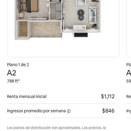
Plano 1 de 2
Pl
A2
A
788 ft²
59
$1,112
Renta mensual inicial
Re
$846
Ingresos promedio por
semana
In
Los planos de distribución son aproximados. Los precios, la