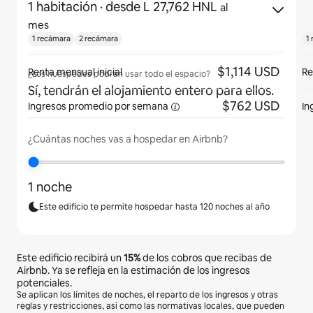
1 habitación
· desde L 27,762 HNL
al
mes
1 recámara
2 recámara
1
$1,114 USD
Renta mensual inicial
Re
¿Los huéspedes podrán usar todo el espacio?
Sí, tendrán el alojamiento entero para ellos.
$762 USD
Ingresos promedio por
semana
In
¿Cuántas noches vas a hospedar en Airbnb?
1 noche
Este edificio te permite hospedar hasta 120 noches al año
Este edificio recibirá un
15%
de los cobros que recibas de
Airbnb. Ya se refleja en la estimación de los ingresos
potenciales.
Se aplican los límites de noches, el reparto de los ingresos y otras
reglas y restricciones, así como las normativas locales, que pueden