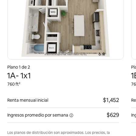
Plano 1 de 2
Pl
1A- 1x1
1
760 ft²
76
$1,452
Renta mensual inicial
Re
$629
Ingresos promedio por
semana
In
Los planos de distribución son aproximados. Los precios, la