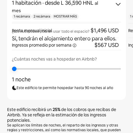
1 habitación
· desde L 36,590 HNL
al
mes
1 recámara
2 recámara
MOSTRAR MÁS
1
$1,496 USD
Renta mensual inicial
Re
¿Los huéspedes podrán usar todo el espacio?
Sí, tendrán el alojamiento entero para ellos.
$567 USD
Ingresos promedio por
semana
In
¿Cuántas noches vas a hospedar en Airbnb?
1 noche
Este edificio te permite hospedar hasta 90 noches al año
Este edificio recibirá un
25%
de los cobros que recibas de
Airbnb. Ya se refleja en la estimación de los ingresos
potenciales.
Se aplican los límites de noches, el reparto de los ingresos y otras
reglas y restricciones, así como las normativas locales, que pueden