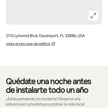
2110 Lynwind Blvd, Davenport, FL 33896, USA
Visita el sitio web del edificio
Quédate una noche antes
Mostrando 0 de 0 elementos
de instalarte todo un año
¿Estás pensando en mudarte? Reserva una
estancia en Lynwind para probar la vida local.