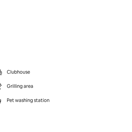
Clubhouse
Grilling area
Pet washing station