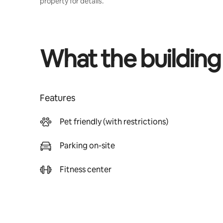
property for details.
What the building
Features
Pet friendly (with restrictions)
Parking on-site
Fitness center