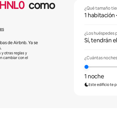
HNL
0
como
¿Qué tamaño tie
1 habitación
es
¿Los huéspedes p
Sí, tendrán e
bas de Airbnb. Ya se
.
 y otras reglas y
¿Cuántas noches
en cambiar con el
1 noche
Este edificio te