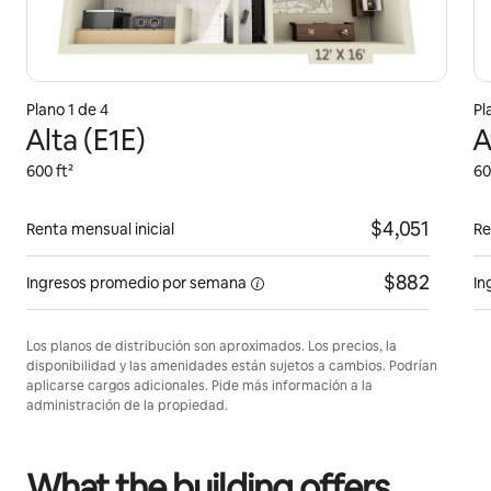
Plano 1 de 4
Pl
Alta (E1E)
A
600 ft²
60
$4,051
Renta mensual inicial
Re
$882
Ingresos promedio por
semana
In
Los planos de distribución son aproximados. Los precios, la
disponibilidad y las amenidades están sujetos a cambios. Podrían
aplicarse cargos adicionales. Pide más información a la
administración de la propiedad.
What the building offers