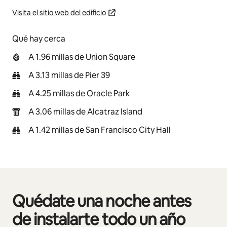
Visita el sitio web del edificio
Qué hay cerca
A 1.96 millas de Union Square
A 3.13 millas de Pier 39
A 4.25 millas de Oracle Park
A 3.06 millas de Alcatraz Island
A 1.42 millas de San Francisco City Hall
Quédate una noche antes
Mostrando 0 de 0 elementos
de instalarte todo un año