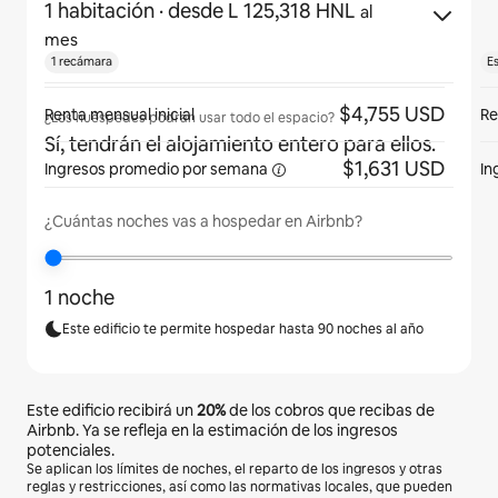
1 habitación
· desde L 125,318 HNL
al
mes
1 recámara
E
$4,755 USD
Renta mensual inicial
Re
¿Los huéspedes podrán usar todo el espacio?
Sí, tendrán el alojamiento entero para ellos.
$1,631 USD
Ingresos promedio por
semana
In
¿Cuántas noches vas a hospedar en Airbnb?
1 noche
Este edificio te permite hospedar hasta 90 noches al año
Este edificio recibirá un
20%
de los cobros que recibas de
Airbnb. Ya se refleja en la estimación de los ingresos
potenciales.
Se aplican los límites de noches, el reparto de los ingresos y otras
reglas y restricciones, así como las normativas locales, que pueden