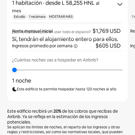
1 habitación
· desde L 58,255 HNL
al
mes
Estudio
1 recámara
MOSTRAR MÁS
1
$1,769 USD
Renta mensual inicial
Re
¿Los huéspedes podrán usar todo el espacio?
Sí, tendrán el alojamiento entero para ellos.
$605 USD
Ingresos promedio por
semana
In
¿Cuántas noches vas a hospedar en Airbnb?
1 noche
Este edificio te permite hospedar hasta 120 noches al año
Este edificio recibirá un
20%
de los cobros que recibas de
Airbnb. Ya se refleja en la estimación de los ingresos
potenciales.
Se aplican los límites de noches, el reparto de los ingresos y otras
reglas y restricciones, así como las normativas locales, que pueden