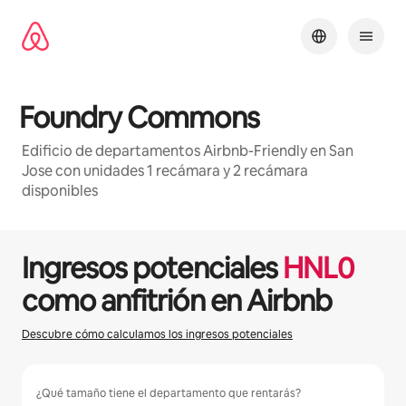
Ir
al
contenido
Foundry Commons
Edificio de departamentos Airbnb-Friendly en San
Jose con unidades 1 recámara y 2 recámara
disponibles
1 / 29
Mostrando 0 de 0 elementos
Ingresos potenciales
HNL
0
como anfitrión en Airbnb
Descubre cómo calculamos los ingresos potenciales
¿Qué tamaño tiene el departamento que rentarás?