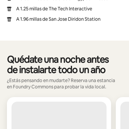
A 1.25 millas de The Tech Interactive
A 1.96 millas de San Jose Diridon Station
Quédate una noche antes
Mostrando 0 de 0 elementos
de instalarte todo un año
¿Estás pensando en mudarte? Reserva una estancia
en Foundry Commons para probar la vida local.