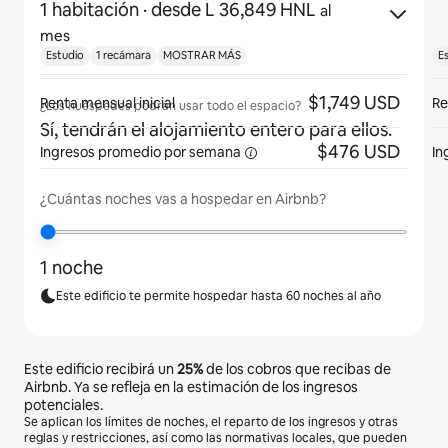
1 habitación
· desde L 36,849 HNL
al
mes
Estudio
1 recámara
MOSTRAR MÁS
E
$1,749 USD
Renta mensual inicial
Re
¿Los huéspedes podrán usar todo el espacio?
Sí, tendrán el alojamiento entero para ellos.
$476 USD
Ingresos promedio por
semana
In
¿Cuántas noches vas a hospedar en Airbnb?
1 noche
Este edificio te permite hospedar hasta 60 noches al año
Este edificio recibirá un
25%
de los cobros que recibas de
Airbnb. Ya se refleja en la estimación de los ingresos
potenciales.
Se aplican los límites de noches, el reparto de los ingresos y otras
reglas y restricciones, así como las normativas locales, que pueden