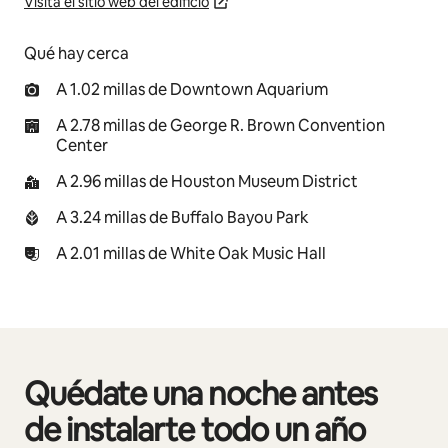
Visita el sitio web del edificio
Qué hay cerca
A 1.02 millas de Downtown Aquarium
A 2.78 millas de George R. Brown Convention
Center
A 2.96 millas de Houston Museum District
A 3.24 millas de Buffalo Bayou Park
A 2.01 millas de White Oak Music Hall
Quédate una noche antes
Mostrando 0 de 0 elementos
de instalarte todo un año