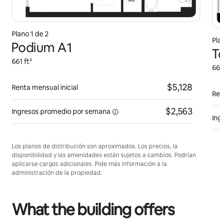
Plano 1 de 2
Pl
Podium A1
T
661 ft²
66
$5,128
Renta mensual inicial
Re
$2,563
Ingresos promedio por
semana
In
Los planos de distribución son aproximados. Los precios, la
disponibilidad y las amenidades están sujetos a cambios. Podrían
aplicarse cargos adicionales. Pide más información a la
administración de la propiedad.
What the building offers