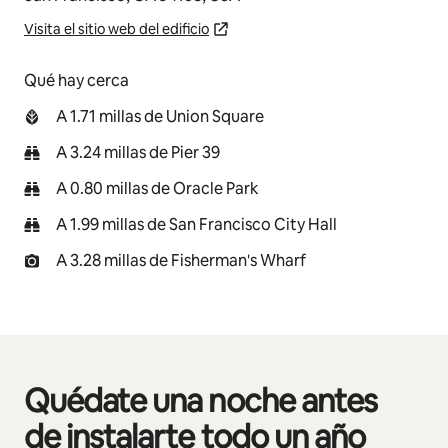
Visita el sitio web del edificio
Qué hay cerca
A 1.71 millas de Union Square
A 3.24 millas de Pier 39
A 0.80 millas de Oracle Park
A 1.99 millas de San Francisco City Hall
A 3.28 millas de Fisherman's Wharf
Quédate una noche antes
Mostrando 0 de 0 elementos
de instalarte todo un año