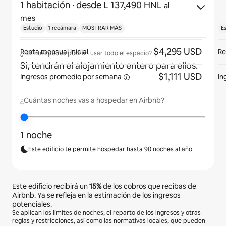
1 habitación
· desde L 137,490 HNL
al
mes
Estudio
1 recámara
MOSTRAR MÁS
E
$4,295 USD
Renta mensual inicial
Re
¿Los huéspedes podrán usar todo el espacio?
Sí, tendrán el alojamiento entero para ellos.
$1,111 USD
Ingresos promedio por
semana
In
¿Cuántas noches vas a hospedar en Airbnb?
1 noche
Este edificio te permite hospedar hasta 90 noches al año
Este edificio recibirá un
15%
de los cobros que recibas de
Airbnb. Ya se refleja en la estimación de los ingresos
potenciales.
Se aplican los límites de noches, el reparto de los ingresos y otras
reglas y restricciones, así como las normativas locales, que pueden