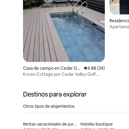
Residenci
Apartame
Casa de campo en Cedar Gro
Calificación promedio:
4.88 (24)
ve
Koves Cottage por Cedar Valley Golf
Course
Destinos para explorar
Otros tipos de alojamientos
Rentas vacacionales de yurtas con jacuzzi
Hoteles boutique