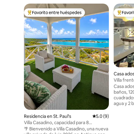
Favorito entre huéspedes
Favor
De los mejores en Favorito entre huéspedes
De los m
Casa ados
ur
Villa fren
diseño
Casa ados
baños, 12
cuadrados
agua y 2 b
occidenta
abastecid
Residencia en St. Paul's
Calificación promedi
5.0 (9)
privado e
Villa Casadino, capacidad para 8
pequeños;
personas, aire acondicionado, Wi-Fi, vista
🌴 Bienvenido a Villa Casadino, una nueva
más gran
al mar