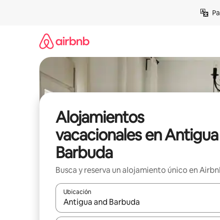
Ir
Pa
al
contenido
Alojamientos
vacacionales en Antigua
Barbuda
Busca y reserva un alojamiento único en Airb
Ubicación
Cuando los resultados estén disponibles, podrás na