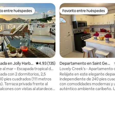
ito entre huéspedes
Favorito entre huéspedes
ejores en Favorito entre huéspedes
Favorito entre huéspedes
ada en Jolly Harbo
Calificación promedio: 4.93 de 5; 135 evaluac
4.93 (135)
Departamento en Saint Geor
ge
te al mar – Escapada tropical de
Lovely Creek's - Apartamento 
dormitorio con aparcamiento
ada con 2 dormitorios, 2,5
Relájate en este elegante dep
00 pies cuadrados (111 metros
independiente de 240 pies cua
). Terraza privada frente al
con comodidades modernas y 
alcones con vistas al atardecer
auténtico ambiente caribeño. 
l. Cocina totalmente
solo 10 minutos del aeropuerto,
a y equipada. Aparcamiento
minutos de St. John's y a poca d
o: 5.0 de 5; 9 evaluaciones
n el lugar para coches más
en auto de hermosas playas. Di
 aparcamiento para vehículos
dos aires acondicionados, Wi-Fi
des a pocos pasos. Comunidad
lavadora/secadora y un genera