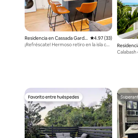
Residencia en Cassada Garde
Calificación promedio:
4.97 (33)
ns
¡Refréscate! Hermoso retiro en la isla con
Residenc
terraza privada
Calabash 
Favorito entre huéspedes
Superanf
Favorito entre huéspedes
Superanf