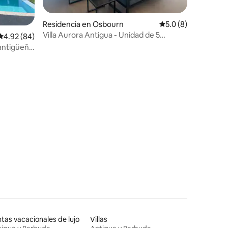
Residencia en Osbourn
Calificación promed
5.0 (8)
Villa Aurora Antigua - Unidad de 5
iones
Calificación promedio: 4.92 de 5; 84 evaluaciones
4.92 (84)
recámaras y 4 baños
 antigüeña
tas vacacionales de lujo
Villas