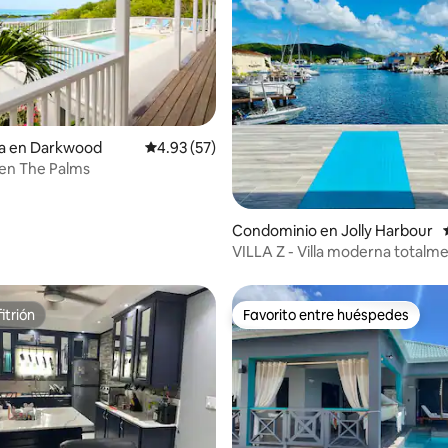
 4.97 de 5; 33 evaluaciones
ia en Darkwood
Calificación promedio: 4.93 de 5; 57 evaluac
4.93 (57)
en The Palms
Condominio en Jolly Harbour
VILLA Z - Villa moderna totalm
renovada
itrión
Favorito entre huéspedes
itrión
Favorito entre huéspedes