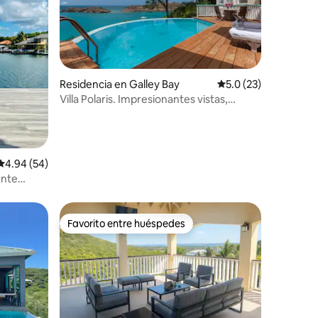
Residencia en Galley Bay
Calificación promedi
5.0 (23)
Villa Polaris. Impresionantes vistas,
iones
piscina, playa cerca.
Calificación promedio: 4.94 de 5; 54 evaluaciones
4.94 (54)
ente
Favorito entre huéspedes
Favorito entre huéspedes