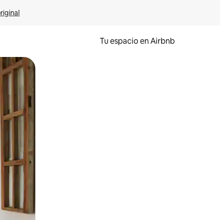
riginal
Tu espacio en Airbnb
ien tocando y deslizando la pantalla.