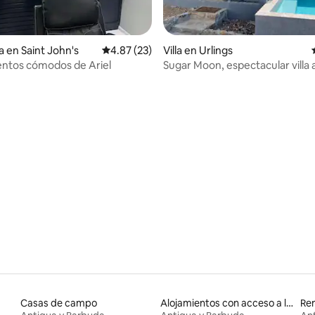
a en Saint John's
Calificación promedio: 4.87 de 5; 23 evaluac
4.87 (23)
Villa en Urlings
ntos cómodos de Ariel
Sugar Moon, espectacular villa
con piscina
 4.88 de 5; 24 evaluaciones
Casas de campo
Alojamientos con acceso a la playa
Ren