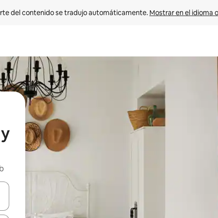
rte del contenido se tradujo automáticamente. 
Mostrar en el idioma o
 y
nb
vegar usando las teclas de las flechas hacia arriba y hacia abajo, o b