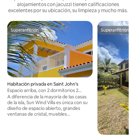
alojamientos con jacuzzi tienen calificaciones
excelentes por su ubicación, su limpieza y mucho más.
Superanfitrión
Superanfitrión
Superanfitrión
Superanfitrión
Habitación privada en Saint John's
Espacio arriba, con 2 dormitorios 2
baños, duermen 4 adultos 3 niños
A diferencia de la mayoría de las casas
de la isla, Sun Wind Villa es única con su
diseño de espacio abierto, grandes
ventanas de cristal, muebles
contemporáneos y un toque un poco
oriental. El espacio de arriba incluye un
dormitorio principal con cama tamaño