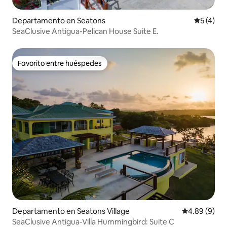
Departamento en Seatons
Calificac
5 (4)
SeaClusive Antigua-Pelican House Suite E.
Favorito entre huéspedes
Favorito entre huéspedes
Departamento en Seatons Village
Calificación
4.89 (9)
SeaClusive Antigua-Villa Hummingbird: Suite C