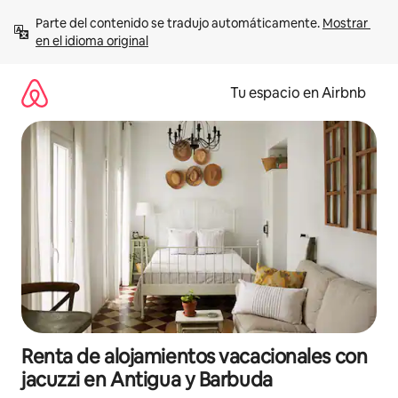
Ir
Parte del contenido se tradujo automáticamente. 
Mostrar 
al
en el idioma original
contenido
Tu espacio en Airbnb
Renta de alojamientos vacacionales con
jacuzzi en Antigua y Barbuda