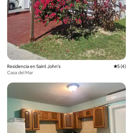
Residencia en Saint John's
Calificac
5 (4)
Casa del Mar