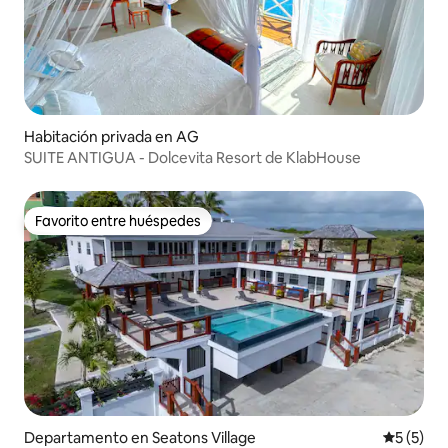
Habitación privada en AG
SUITE ANTIGUA - Dolcevita Resort de KlabHouse
Favorito entre huéspedes
Favorito entre huéspedes
Departamento en Seatons Village
Calificac
5 (5)