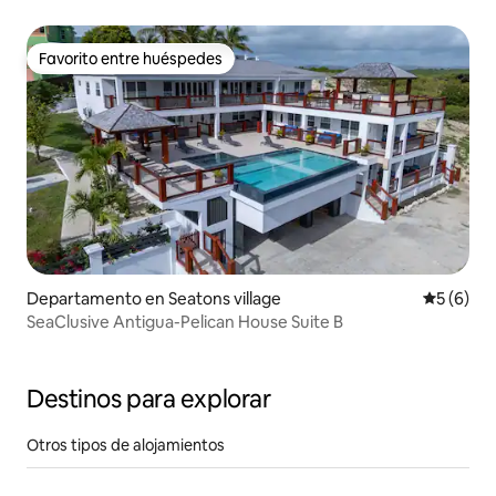
Favorito entre huéspedes
Favorito entre huéspedes
Departamento en Seatons village
Calificac
5 (6)
SeaClusive Antigua-Pelican House Suite B
Destinos para explorar
Otros tipos de alojamientos