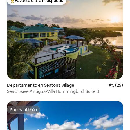
Favorito entre huéspedes
De los mejores en Favorito entre huéspedes
Departamento en Seatons Village
Calificaci
5 (29)
SeaClusive Antigua-Villa Hummingbird: Suite B
Superanfitrión
Superanfitrión