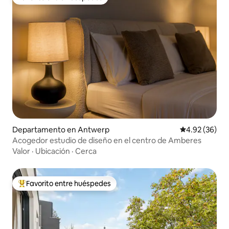
Favorito entre huéspedes
Departamento en Antwerp
Calificación p
4.92 (36)
Acogedor estudio de diseño en el centro de Amberes
Valor
·
Ubicación
·
Cerca
Favorito entre huéspedes
De los mejores en Favorito entre huéspedes