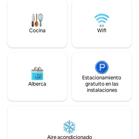
habitaciones, Una lujosa cama tamaño
Eilandje (mas), los
king, Internet de fibra óptica
comercial Meir. Co
ultrarrápido, perfecto para el trabajo,
para descubrir y di
streaming y videollamadas. Sigue
lugares de interés 
leyendo a continuación para obtener
Amberes.
Cocina
Wifi
más información...
Estacionamiento
Alberca
gratuito en las
instalaciones
Aire acondicionado