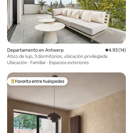
Departamento en Antwerp
Calificación 
4.93 (14)
Ático de lujo, 3 dormitorios, ubicación privilegiada
Ubicación
·
Familiar
·
Espacios exteriores
Favorito entre huéspedes
De los mejores en Favorito entre huéspedes