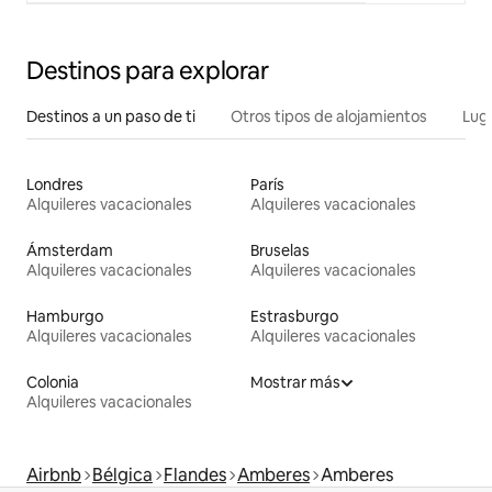
Destinos para explorar
Destinos a un paso de ti
Otros tipos de alojamientos
Lug
Londres
París
Alquileres vacacionales
Alquileres vacacionales
Ámsterdam
Bruselas
Alquileres vacacionales
Alquileres vacacionales
Hamburgo
Estrasburgo
Alquileres vacacionales
Alquileres vacacionales
Colonia
Mostrar más
Alquileres vacacionales
Airbnb
Bélgica
Flandes
Amberes
Amberes