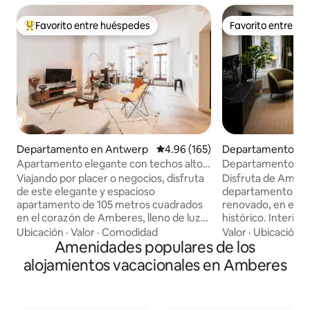
Favorito entre huéspedes
Favorito entre h
De los mejores en Favorito entre huéspedes
Favorito entre h
Departamento en Antwerp
Calificación promedio: 4.96 de 5
4.96 (165)
Departamento en
Apartamento elegante con techos altos
Departamento de l
con aire acondicionado/garaje/fibra
histórico de Ambe
Viajando por placer o negocios, disfruta
Disfruta de Ambe
de este elegante y espacioso
departamento de l
apartamento de 105 metros cuadrados
renovado, en el c
en el corazón de Amberes, lleno de luz
histórico. Interio
natural y techos altos. Cuidadosamente
de primera calidad
Ubicación
·
Valor
·
Comodidad
Valor
·
Ubicación
·
equipado para la comodidad y
Amenidades populares de los
distancia a pie. Detrás de la fachada
conveniencia, es ideal para viajeros de
protegida de esta
alojamientos vacacionales en Amberes
negocios, familias y trabajadores
encuentra un apa
remotos. Los servicios favoritos de los
renovado, lumino
huéspedes incluyen un garaje privado
equipado con toda
cerrado, Aire acondicionado en todas las
un tiro de piedra d