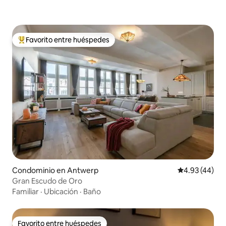
Favorito entre huéspedes
De los mejores en Favorito entre huéspedes
Condominio en Antwerp
Calificación 
4.93 (44)
Gran Escudo de Oro
Familiar
·
Ubicación
·
Baño
Favorito entre huéspedes