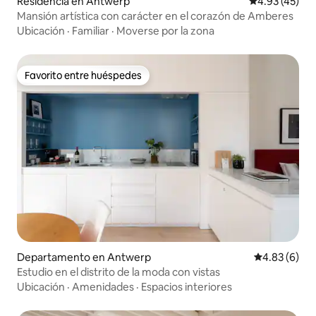
Residencia en Antwerp
Calificación 
4.93 (45)
Mansión artística con carácter en el corazón de Amberes
Ubicación
·
Familiar
·
Moverse por la zona
Favorito entre huéspedes
Favorito entre huéspedes
Departamento en Antwerp
Calificación
4.83 (6)
Estudio en el distrito de la moda con vistas
Ubicación
·
Amenidades
·
Espacios interiores