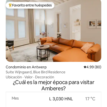
Favorito entre huéspedes
De los mejores en Favorito entre huéspedes
Condominio en Antwerp
Calificación p
4.99 (80)
Suite Wijngaard, Blue Bird Residence
Ubicación
·
Valor
·
Decoración
¿Cuál es la mejor época para visitar
Amberes?
Mes
L 3,030 HNL
17 °C