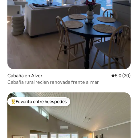
Cabaña en Alver
Calificación
5.0 (20)
Cabaña rural recién renovada frente al mar
Favorito entre huéspedes
De los mejores en Favorito entre huéspedes