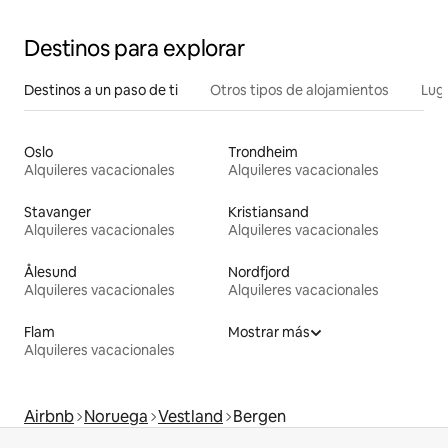
Destinos para explorar
Destinos a un paso de ti
Otros tipos de alojamientos
Lug
Oslo
Trondheim
Alquileres vacacionales
Alquileres vacacionales
Stavanger
Kristiansand
Alquileres vacacionales
Alquileres vacacionales
Ålesund
Nordfjord
Alquileres vacacionales
Alquileres vacacionales
Flam
Mostrar más
Alquileres vacacionales
Airbnb
Noruega
Vestland
Bergen