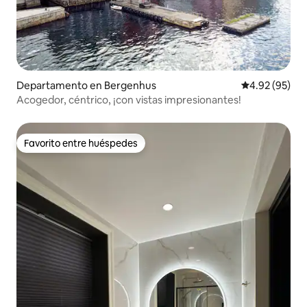
Departamento en Bergenhus
Calificación p
4.92 (95)
Acogedor, céntrico, ¡con vistas impresionantes!
Favorito entre huéspedes
Favorito entre huéspedes