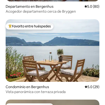
Departamento en Bergenhus
Calificación
5.0 (80)
Acogedor departamento cerca de Bryggen
Favorito entre huéspedes
De los mejores en Favorito entre huéspedes
Condominio en Bergenhus
Calificación
5.0 (29)
Vista panorámica con terraza privada