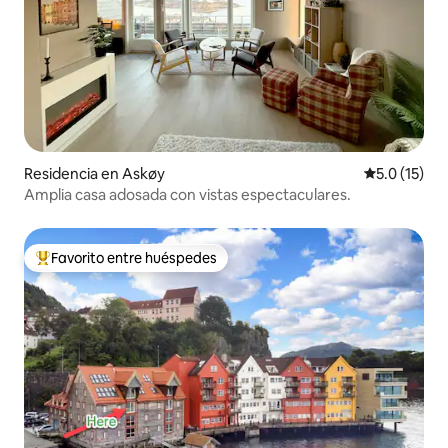
Residencia en Askøy
Calificación
5.0 (15)
Amplia casa adosada con vistas espectaculares.
Favorito entre huéspedes
De los mejores en Favorito entre huéspedes