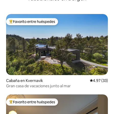
Favorito entre huéspedes
De los mejores en Favorito entre huéspedes
Cabaña en Kvernavik
Calificación 
4.97 (33)
Gran casa de vacaciones junto al mar
Favorito entre huéspedes
De los mejores en Favorito entre huéspedes