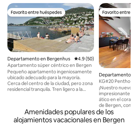
Favorito entre huéspedes
Favorito entre h
Favorito entre huéspedes
Favorito entre h
Departamento en Bergenhus
Calificación promedio: 4.9 de 
4.9 (50)
Apartamento súper céntrico en Bergen
Pequeño apartamento ingeniosamente
Departamento en
ubicado adecuado para la mayoría.
KG#20 Penthouse
Cerca del centro de la ciudad, pero zona
¡Nuestro nuevo Ai
residencial tranquila. Tren ligero a la
impresionante pro
puerta de Flesland, 2 plazas de
ático en el corazó
estacionamiento gratuitas con altura
de Bergen, con vis
ilimitada, posiblemente 1 espacio para
Amenidades populares de los
"Lille Lungegaardsv
furgoneta más grande. A poca distancia
departamento est
a pie o a una parada de tren ligero
alojamientos vacacionales en Bergen
equipado con tres
desde/hacia el centro de la ciudad,
ofrecen ocupación
estación de tren. A poca distancia a pie
Soluciones encant
de, entre otras cosas: