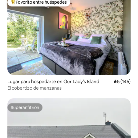
Favorito entre huéspedes
De los mejores en Favorito entre huéspedes
Lugar para hospedarte en Our Lady's Island
Calificació
5 (145)
El cobertizo de manzanas
Superanfitrión
Superanfitrión