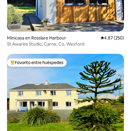
Minicasa en Rosslare Harbour
Calificación pr
4.87 (250)
St Awaries Studio, Carne, Co. Wexford
Favorito entre huéspedes
De los mejores en Favorito entre huéspedes