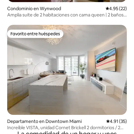
Condominio en Wynwood
Calificación 
4.95 (22)
Amplia suite de 2 habitaciones con cama queen | 2 baños |
Capacidad para 6 personas
Favorito entre huéspedes
Favorito entre huéspedes
Departamento en Downtown Miami
Calificación 
4.91 (35)
Increíble VISTA, unidad Cornet Brickell 2 dormitorios / 2
baños