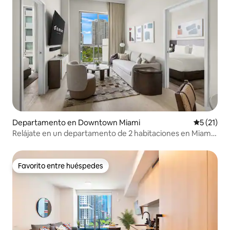
Departamento en Downtown Miami
Calificaci
5 (21)
Relájate en un departamento de 2 habitaciones en Miami
con piscina y vistas al jardín
Favorito entre huéspedes
Favorito entre huéspedes