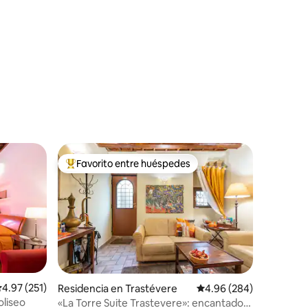
Favorito entre huéspedes
re huéspedes
De los mejores en Favorito entre huéspedes
iones
alificación promedio: 4.97 de 5; 251 evaluaciones
4.97 (251)
Residencia en Trastévere
Calificación promedio: 
4.96 (284)
oliseo
«La Torre Suite Trastevere»: encantadora