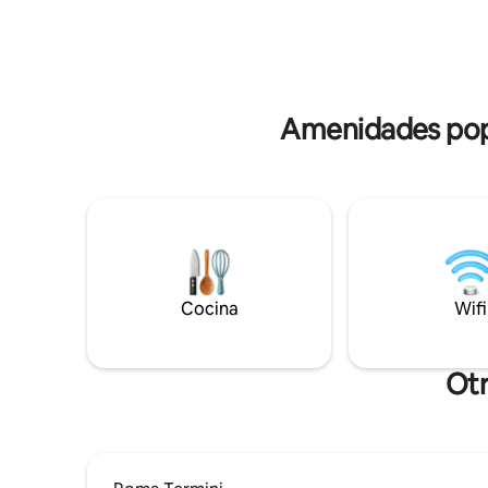
bioetanol, wifi, wifi, aire acondicionado.
familiar,
La cocina está completa con placa de
diseñado 
inducción, nevera, lavavajillas,
comodidad
microondas, horno y accesorios
momento
Amenidades popu
Cocina
Wifi
Otr