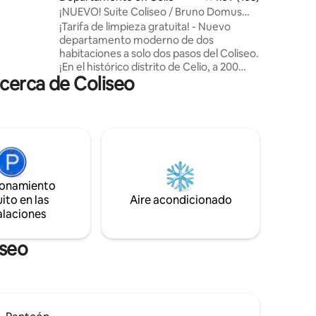
nte
¡NUEVO! Suite Coliseo / Bruno Domus
ento el
Colosseo
¡Tarifa de limpieza gratuita! - Nuevo
ia
departamento moderno de dos
habitaciones a solo dos pasos del Coliseo.
¡En el histórico distrito de Celio, a 200
cerca de Coliseo
metros a pie de una de las siete
maravillas del mundo! La ciudad eterna
te espera, comienza desde este
espléndido punto estratégico y visita
todo el centro histórico a pie. Las calles
que rodean el apartamento están
equipadas con todos los servicios y una
amplia variedad de restaurantes,
ionamiento
tabernas romanas y pizzerías. ¡Te daré
ito en las
Aire acondicionado
toda la información y consejos a la hora
alaciones
del check-in!
iseo