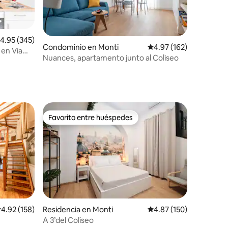
iones
alificación promedio: 4.95 de 5; 345 evaluaciones
4.95 (345)
Condominio en Monti
Calificación promedio: 
4.97 (162)
 en Via
Nuances, apartamento junto al Coliseo
Favorito entre huéspedes
Favorito entre huéspedes
iones
alificación promedio: 4.92 de 5; 158 evaluaciones
4.92 (158)
Residencia en Monti
Calificación promedio: 
4.87 (150)
A 3’del Coliseo