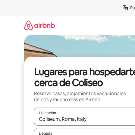
Ir
Pa
al
contenido
Lugares para hospedart
cerca de Coliseo
Reserva casas, alojamientos vacacionales
únicos y mucho más en Airbnb
Ubicación
Cuando los resultados estén disponibles, podrás na
Llegada