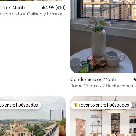
4.96 de 5; 104 evaluaciones
io en Monti
Calificación promedio: 4.99 de 5; 410 evaluac
4.99 (410)
 con vista al Coliseo y terraza
Monti
Condominio en Monti
C
Roma Centro • 2 Habitaciones 
con Vista
ito entre huéspedes
Favorito entre huéspedes
ejores en Favorito entre huéspedes
De los mejores en Favorito ent