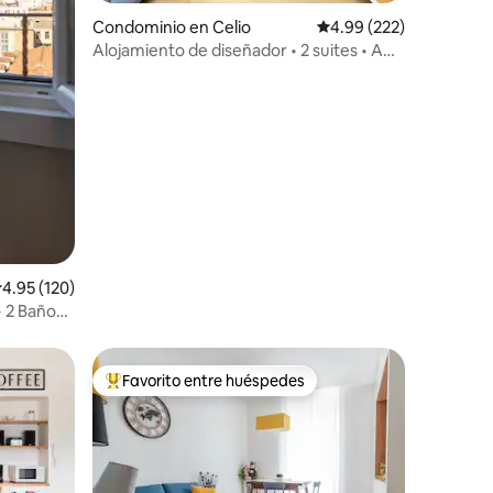
iones
Condominio en Celio
Calificación promedio: 
4.99 (222)
Alojamiento de diseñador • 2 suites • A
poca distancia a pie del Coliseo
alificación promedio: 4.95 de 5; 120 evaluaciones
4.95 (120)
+ 2 Baños
Favorito entre huéspedes
re huéspedes
De los mejores en Favorito entre huéspedes