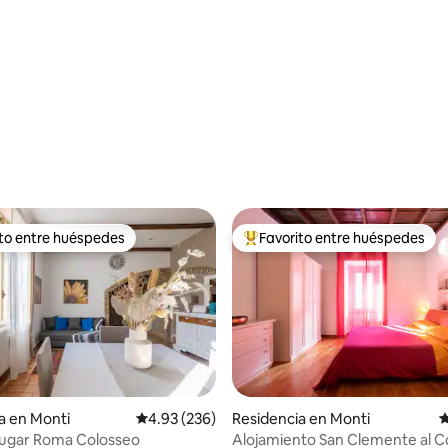
4.98 de 5; 132 evaluaciones
ito entre huéspedes
Favorito entre huéspedes
ejores en Favorito entre huéspedes
De los mejores en Favorito ent
a en Monti
Calificación promedio: 4.93 de 5; 236 evaluac
4.93 (236)
Residencia en Monti
C
4.99 de 5; 122 evaluaciones
lugar Roma Colosseo
Alojamiento San Clemente al C