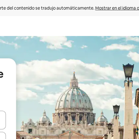
rte del contenido se tradujo automáticamente. 
Mostrar en el idioma o
e
vegar usando las teclas de las flechas hacia arriba y hacia abajo, o b