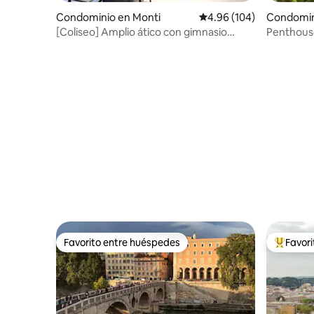
Condominio en Monti
Calificación promedio: 
4.96 (104)
Condomin
[Coliseo] Amplio ático con gimnasio
Penthouse
privado
propia - 
Favorito entre huéspedes
Favor
Favorito entre huéspedes
De los m