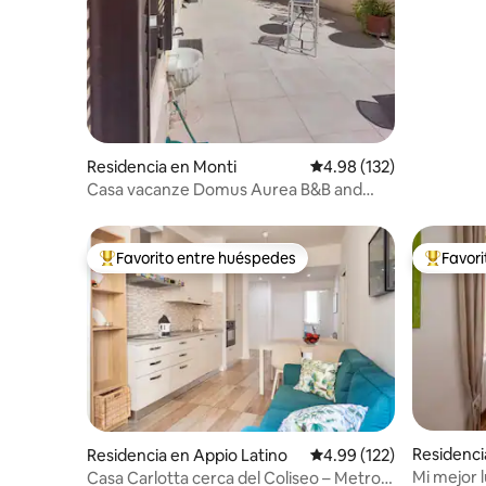
Residencia en Monti
Calificación promedio: 
4.98 (132)
Casa vacanze Domus Aurea B&B and
Suites 2.
Favorito entre huéspedes
Favor
De los mejores en Favorito entre huéspedes
De los m
Residenci
Residencia en Appio Latino
Calificación promedio: 
4.99 (122)
Mi mejor 
Casa Carlotta cerca del Coliseo – Metro