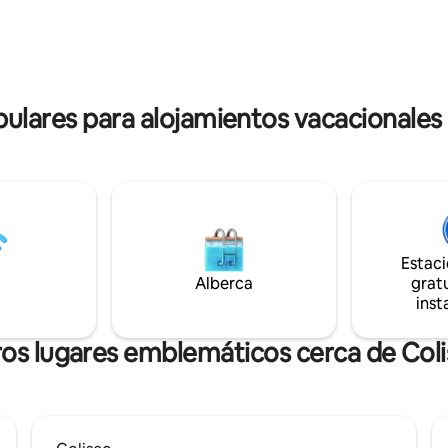
 este espacio meticulosamente
ubicación exclusiva y su ambie
es la combinación perfecta de
refinado hacen de este alojami
 y elegancia. ¡Aprovecha el
lugar perfecto para una estanc
!
inolvidable.
lares para alojamientos vacacionales 
Estac
Alberca
gratu
inst
os lugares emblemáticos cerca de Col