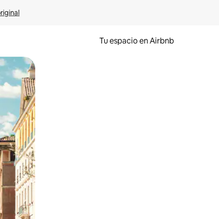
riginal
Tu espacio en Airbnb
ien tocando y deslizando la pantalla.