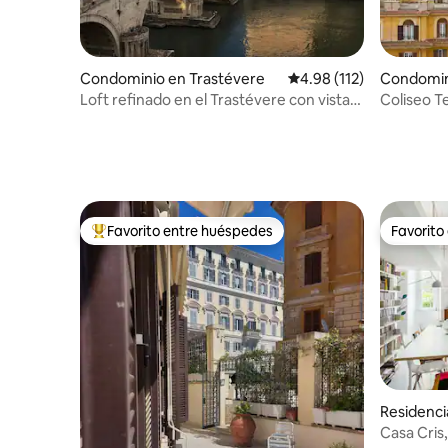
Condominio en Trastévere
Calificación promedio: 
4.98 (112)
Condomin
Loft refinado en el Trastévere con vistas
Coliseo T
espectaculares
Favorito entre huéspedes
Favorito
De los mejores en Favorito entre huéspedes
Favorito
Residenci
Casa Cris,