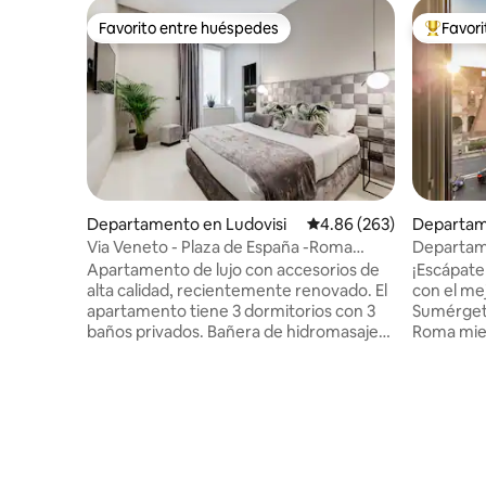
Favorito entre huéspedes
Favor
Favorito entre huéspedes
De los m
Departamento en Ludovisi
Calificación promedio: 
4.86 (263)
Departam
Via Veneto - Plaza de España -Roma
Departam
Luma Suite 29
impresion
Apartamento de lujo con accesorios de
¡Escápate
alta calidad, recientemente renovado. El
con el me
apartamento tiene 3 dormitorios con 3
Sumérgete
baños privados. Bañera de hidromasaje
Roma mien
privada con ozono y terapia cromada en
de este ic
dos de las habitaciones. La tercera
elegantes
habitación tiene un sofá cama adecuado
impresion
para dos personas y un baño privado.
sala de e
Living tiene una cómoda mesa de
para una e
comedor, además de televisores con
imaginaci
canales vía satélite, chimenea de
un retiro