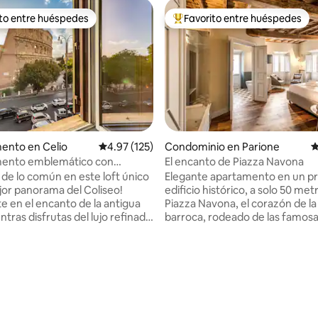
ito entre huéspedes
Favorito entre huéspedes
ejores en Favorito entre huéspedes
De los mejores en Favorito ent
4.86 de 5; 263 evaluaciones
ento en Celio
Calificación promedio: 4.97 de 5; 125 evaluac
4.97 (125)
Condominio en Parione
C
ento emblemático con
El encanto de Piazza Navona
antes vistas al Coliseo
 de lo común en este loft único
Elegante apartamento en un pr
jor panorama del Coliseo!
edificio histórico, a solo 50 met
 en el encanto de la antigua
Piazza Navona, el corazón de l
tras disfrutas del lujo refinado
barroca, rodeado de las famos
ónico santuario. Disfruta de las
de Bernini y Borromini. Finame
 habitaciones y de las
amueblado, ofrece dos dormito
antes vistas desde la elegante
baño privado; el dormitorio prin
star, preparando el escenario
cuenta con una bañera de hidr
stancia más allá de tu
para momentos de pura relajaci
ón. Ya sea que estés aquí para
petición, el sofá cama del saló
 romántico o una aventura
acomodar huéspedes adicional