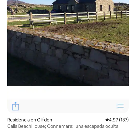
Residencia en Clifden
Calificación p
4.97 (137)
Calla BeachHouse; Connemara: ¡una escapada oculta!