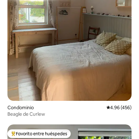
Condominio
Calificación pr
4.96 (456)
Beagle de Curlew
Favorito entre huéspedes
De los mejores en Favorito entre huéspedes