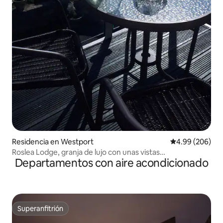
Residencia en Westport
Calificación pr
4.99 (206)
Roslea Lodge, granja de lujo con unas vistas
Departamentos con aire acondicionado
impresionantes
Superanfitrión
Superanfitrión