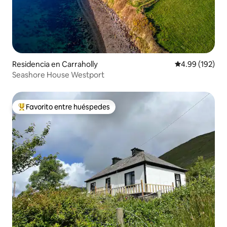
Residencia en Carraholly
Calificación pr
4.99 (192)
Seashore House Westport
Favorito entre huéspedes
De los mejores en Favorito entre huéspedes