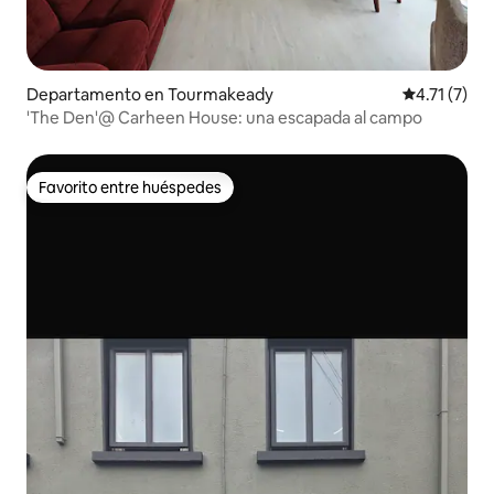
Departamento en Tourmakeady
Calificación
4.71 (7)
'The Den'@ Carheen House: una escapada al campo
Favorito entre huéspedes
Favorito entre huéspedes