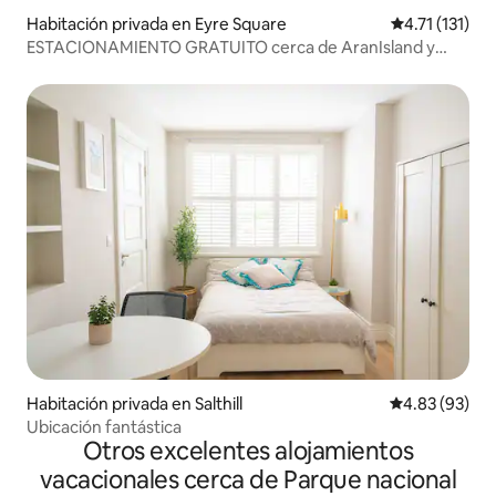
Habitación privada en Eyre Square
Calificación p
4.71 (131)
ESTACIONAMIENTO GRATUITO cerca de AranIsland y
CliffsofMoher Tour
Habitación privada en Salthill
Calificación p
4.83 (93)
Ubicación fantástica
Otros excelentes alojamientos
vacacionales cerca de Parque nacional