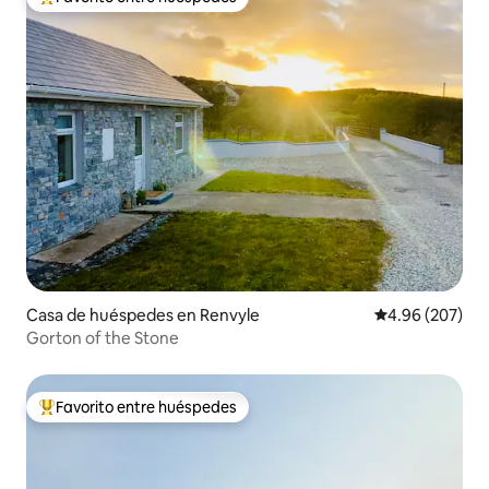
De los mejores en Favorito entre huéspedes
Casa de huéspedes en Renvyle
Calificación pr
4.96 (207)
Gorton of the Stone
Favorito entre huéspedes
De los mejores en Favorito entre huéspedes