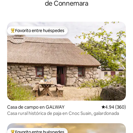
de Connemara
Favorito entre huéspedes
De los mejores en Favorito entre huéspedes
Casa de campo en GALWAY
Calificación pr
4.94 (360)
Casa rural histórica de paja en Cnoc Suain, galardonada
Favorito entre huéspedes