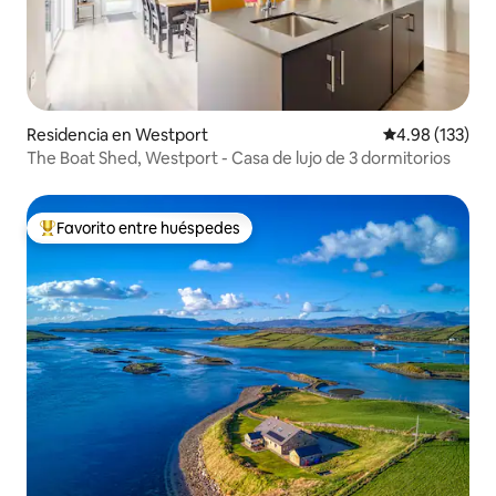
Residencia en Westport
Calificación p
4.98 (133)
The Boat Shed, Westport - Casa de lujo de 3 dormitorios
Favorito entre huéspedes
De los mejores en Favorito entre huéspedes