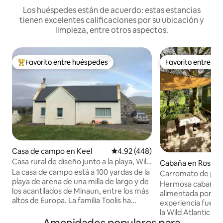
Los huéspedes están de acuerdo: estas estancias
tienen excelentes calificaciones por su ubicación y
limpieza, entre otros aspectos.
Favorito entre huéspedes
Favorito entre h
De los mejores en Favorito entre huéspedes
Favorito entre h
Casa de campo en Keel
Calificación promedio: 4.92 de 5
4.92 (448)
Casa rural de diseño junto a la playa, Wild
Cabaña en Rosscah
Atlantic Way
La casa de campo está a 100 yardas de la
Carromato de past
playa de arena de una milla de largo y de
silvestre
Hermosa cabaña d
los acantilados de Minaun, entre los más
alimentada por ene
altos de Europa. La familia Toolis ha
experiencia fuera d
vivido aquí durante más de 400 años. El
la Wild Atlantic Wa
pueblo de piedra desierto de Dookinella
cultivo de Connem