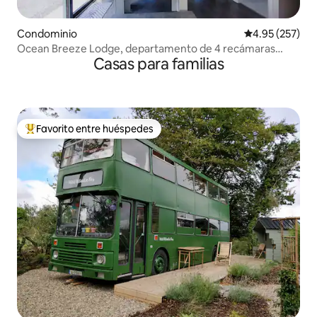
Condominio
Calificación pr
4.95 (257)
Ocean Breeze Lodge, departamento de 4 recámaras
Casas para familias
(construcción nueva de 2024)
Favorito entre huéspedes
De los mejores en Favorito entre huéspedes