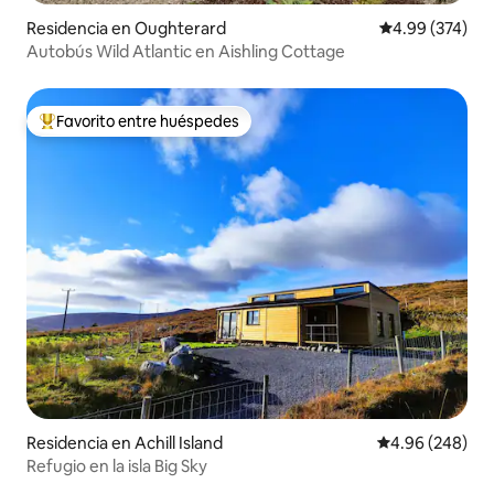
Residencia en Oughterard
Calificación pr
4.99 (374)
Autobús Wild Atlantic en Aishling Cottage
Favorito entre huéspedes
De los mejores en Favorito entre huéspedes
Residencia en Achill Island
Calificación pr
4.96 (248)
Refugio en la isla Big Sky