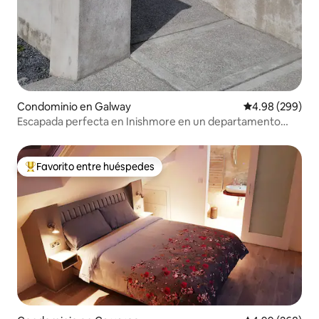
Condominio en Galway
Calificación pr
4.98 (299)
Escapada perfecta en Inishmore en un departamento
frente al mar
Favorito entre huéspedes
De los mejores en Favorito entre huéspedes