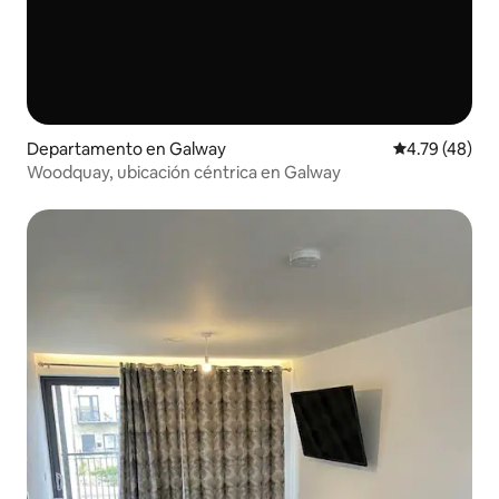
Departamento en Galway
Calificación 
4.79 (48)
Woodquay, ubicación céntrica en Galway