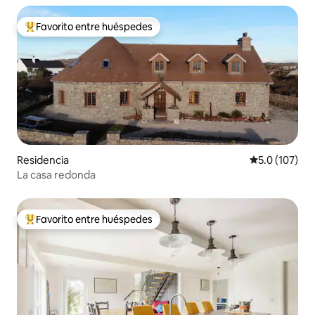
Favorito entre huéspedes
De los mejores en Favorito entre huéspedes
Residencia
Calificación 
5.0 (107)
La casa redonda
Favorito entre huéspedes
De los mejores en Favorito entre huéspedes