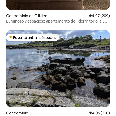
Condominio en Clifden
Calificación pr
4.97 (209)
Luminoso y espacioso apartamento de 1 dormitorio, a 5
minutos a pie de Clifden.
Favorito entre huéspedes
De los mejores en Favorito entre huéspedes
Condominio
Calificación pr
4.95 (320)