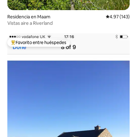
Residencia en Maam
Calificación p
4.97 (143)
Vistas aire a Riverland
Favorito entre huéspedes
De los mejores en Favorito entre huéspedes