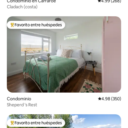
Condominio en Carraroe
Calificación pr
4.99 (268)
Cladach (costa)
Favorito entre huéspedes
De los mejores en Favorito entre huéspedes
Condominio
Calificación pr
4.98 (350)
Sheperd 's Rest
Favorito entre huéspedes
De los mejores en Favorito entre huéspedes