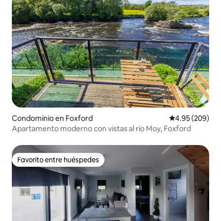
Condominio en Foxford
Calificación pr
4.95 (209)
Apartamento moderno con vistas al río Moy, Foxford
Favorito entre huéspedes
Favorito entre huéspedes