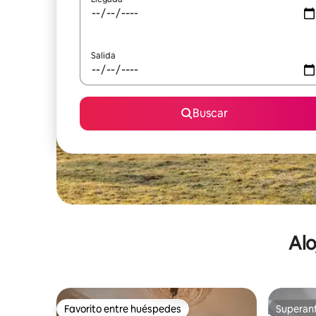
Salida
Buscar
Alo
Favorito entre huéspedes
Superanf
Favorito entre huéspedes
Superanf