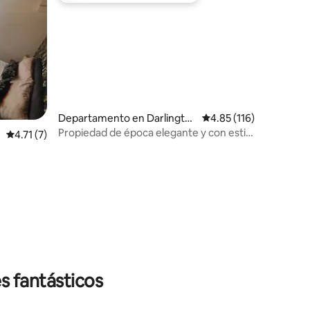
iones
Departamento en Darlingto
Calificación promedio:
4.85 (116)
n
Propiedad de época elegante y con estilo
Calificación promedio: 4.71 de 5; 7 evaluaciones
4.71 (7)
en el centro
s fantásticos