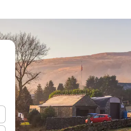
vegar usando las teclas de las flechas hacia arriba y hacia abajo, o b