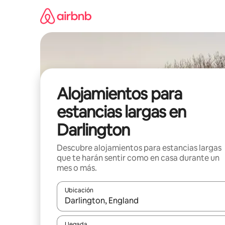
Ir
al
contenido
Alojamientos para
estancias largas en
Darlington
Descubre alojamientos para estancias largas
que te harán sentir como en casa durante un
mes o más.
Ubicación
Cuando los resultados estén disponibles, podrás na
Llegada