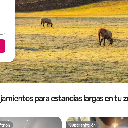
jamientos para estancias largas en tu 
itrión
Superanfitrión
itrión
Superanfitrión