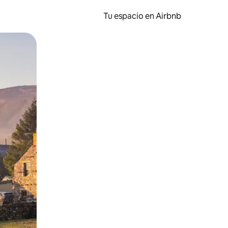
Tu espacio en Airbnb
ien tocando y deslizando la pantalla.