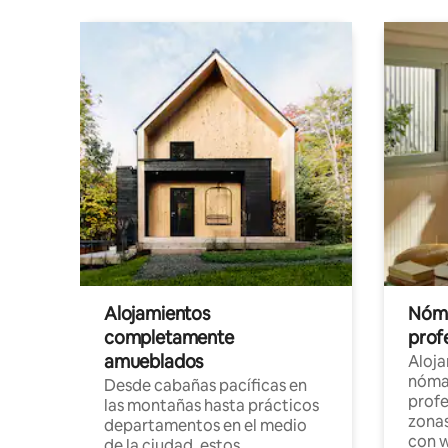
Alojamientos
Nóma
completamente
profe
amueblados
Aloj
nómad
Desde cabañas pacíficas en
profe
las montañas hasta prácticos
zonas
departamentos en el medio
con w
de la ciudad, estos