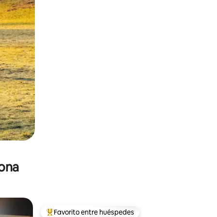
zona
Favorito entre huéspedes
De los mejores en Favorito entre huéspedes