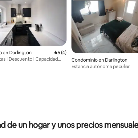
a en Darlington
Calificación promedio: 5 de 5; 4 evaluac
5 (4)
tas | Descuento | Capacidad
Condominio en Darlington
rsonas
Estancia autónoma peculiar
 4.92 de 5; 12 evaluaciones
 de un hogar y unos precios mensuale