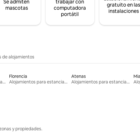
Se admiten
trabajar con
gratuito en la
mascotas
computadora
instalaciones
portátil
s de alojamientos
Florencia
Atenas
Mi
Alojamientos para estancias largas
Alojamientos para estancias largas
Alojamientos para estancias largas
zonas y propiedades.