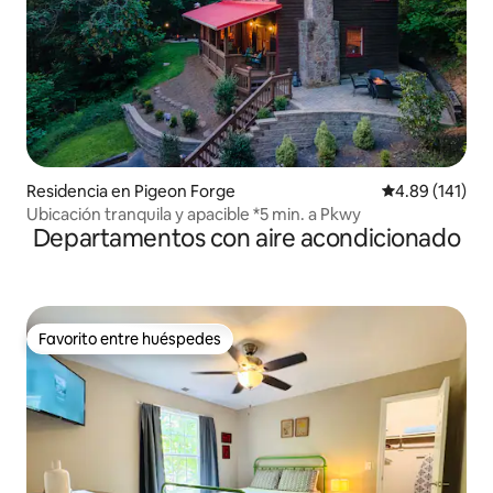
Residencia en Pigeon Forge
Calificación p
4.89 (141)
Ubicación tranquila y apacible *5 min. a Pkwy
Departamentos con aire acondicionado
Favorito entre huéspedes
Favorito entre huéspedes