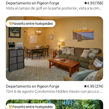
Departamento en Pigeon Forge
Calificación p
4.93 (158)
Vista al campo de golf en la parte posterior, vista a la cima
de la montaña en la parte delantera~
Favorito entre huéspedes
De los mejores en Favorito entre huéspedes
Departamento en Pigeon Forge
Calificación pr
4.95 (274)
72nt 6 de agosto Condominio Hidden Haven con jacuzzi y
alberca
Favorito entre huéspedes
De los mejores en Favorito entre huéspedes