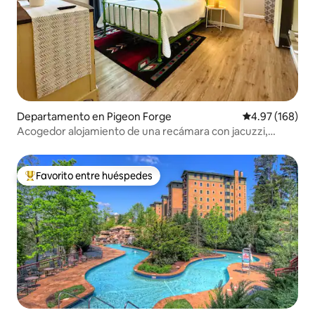
Departamento en Pigeon Forge
Calificación pr
4.97 (168)
Acogedor alojamiento de una recámara con jacuzzi,
tranquilo y cerca de todo
Favorito entre huéspedes
De los mejores en Favorito entre huéspedes