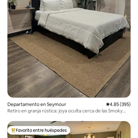
Departamento en Seymour
Calificación pr
4.85 (395)
Retiro en granja rústica: joya oculta cerca de las Smoky
Mtns
Favorito entre huéspedes
De los mejores en Favorito entre huéspedes