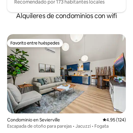
Recomendado por 173 habitantes locales
Alquileres de condominios con wifi
Favorito entre huéspedes
Favorito entre huéspedes
Condominio en Sevierville
Calificación p
4.95 (124)
Escapada de otoño para parejas • Jacuzzi • Fogata