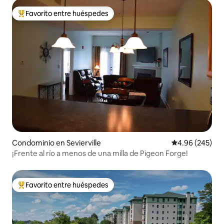
Favorito entre huéspedes
De los mejores en Favorito entre huéspedes
Condominio en Sevierville
Calificación pr
4.96 (245)
¡Frente al río a menos de una milla de Pigeon Forge!
Favorito entre huéspedes
De los mejores en Favorito entre huéspedes