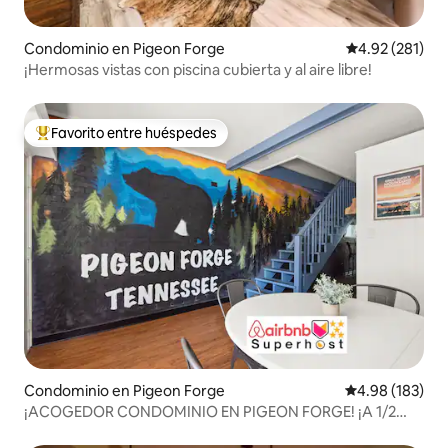
Condominio en Pigeon Forge
Calificación p
4.92 (281)
¡Hermosas vistas con piscina cubierta y al aire libre!
Favorito entre huéspedes
De los mejores en Favorito entre huéspedes
Condominio en Pigeon Forge
Calificación pr
4.98 (183)
¡ACOGEDOR CONDOMINIO EN PIGEON FORGE! ¡A 1/2
MILLA A PIE DE LA CARRETERA!