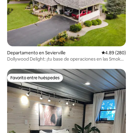
Departamento en Sevierville
Calificación pr
4.89 (280)
Dollywood Delight: ¡tu base de operaciones en las Smoky
Mountains!
Favorito entre huéspedes
Favorito entre huéspedes