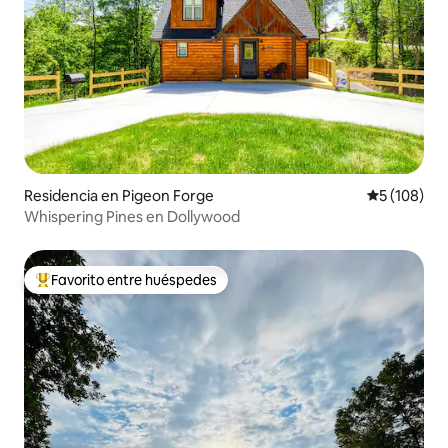
Residencia en Pigeon Forge
Calificació
5 (108)
Whispering Pines en Dollywood
Favorito entre huéspedes
De los mejores en Favorito entre huéspedes