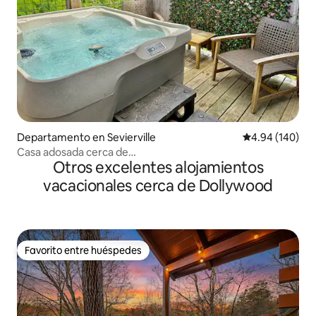
Departamento en Sevierville
Calificación pr
4.94 (140)
Casa adosada cerca de
Otros excelentes alojamientos
Dollywood/jacuzzi/arcada/amigable con mascotas
vacacionales cerca de Dollywood
Favorito entre huéspedes
Favorito entre huéspedes