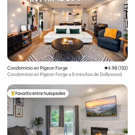
Condominio en Pigeon Forge
Calificación p
4.98 (132)
Condominio en Pigeon Forge a 5 minutos de Dollywood
Favorito entre huéspedes
De los mejores en Favorito entre huéspedes