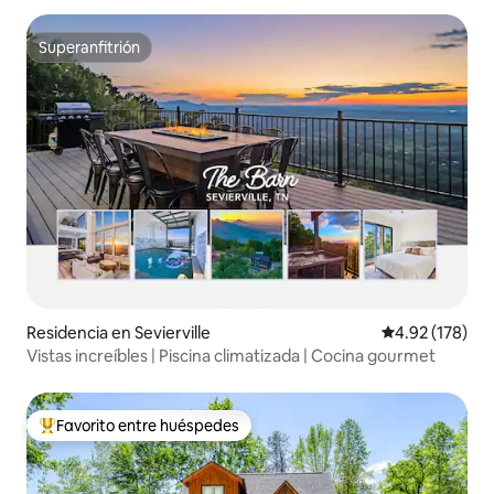
Superanfitrión
Superanfitrión
Residencia en Sevierville
Calificación p
4.92 (178)
Vistas increíbles | Piscina climatizada | Cocina gourmet
Favorito entre huéspedes
De los mejores en Favorito entre huéspedes