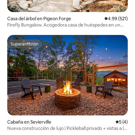
Casa del árbol en Pigeon Forge
Calificación p
4.99 (521)
Firefly Bungalow. Acogedora casa de huéspedes en un
árbol.
Superanfitrión
Superanfitrión
Cabaña en Sevierville
Calificac
5 (4)
Nueva construcción de lujo | Pickleball privado + vistas a la
montaña