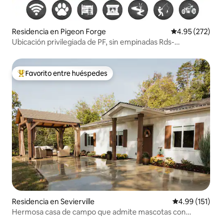
Residencia en Pigeon Forge
Calificación pr
4.95 (272)
Ubicación privilegiada de PF, sin empinadas Rds-
DollyWood- Island
Favorito entre huéspedes
De los mejores en Favorito entre huéspedes
Residencia en Sevierville
Calificación p
4.99 (151)
Hermosa casa de campo que admite mascotas con
capacidad para 6 personas