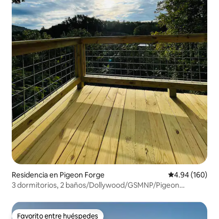
Residencia en Pigeon Forge
Calificación pr
4.94 (160)
3 dormitorios, 2 baños/Dollywood/GSMNP/Pigeon
Forge/Gatlinburg
Favorito entre huéspedes