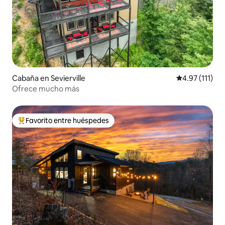
Cabaña en Sevierville
Calificación p
4.97 (111)
Ofrece mucho más
Favorito entre huéspedes
De los mejores en Favorito entre huéspedes