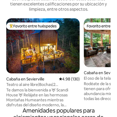
tienen excelentes calificaciones por su ubicación y
limpieza, entre otros aspectos.
Favorito entre huéspedes
Favorito entre h
De los mejores en Favorito entre huéspedes
Favorito entre h
Cabaña en Seviervi
El oso de la tela e
Cabaña en Sevierville
Calificación promedio: 4.98 de 5
4.98 (130)
Rodéate de la ser
Teatro al aire libre|Bochas|2
tienen para ofrecer. Las ventana
fogatas|Cama king|Aislado
Te damos la bienvenida a 🦌 Scandi
abundancia miran a
House 🦌 Relájate en las hermosas
todas las direccio
Montañas Humeantes mientras
kilómetros de Dol
disfrutas del diseño moderno, la
golf Gatlinburg y 
Amenidades populares para
privacidad y los servicios de esta cabaña
Despierta en la ha
de inspiración escandinava. Esta cabaña