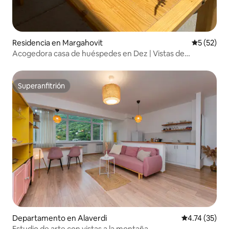
Residencia en Margahovit
Calificaci
5 (52)
Acogedora casa de huéspedes en Dez | Vistas de
ensueño a la montaña
Superanfitrión
Superanfitrión
Departamento en Alaverdi
Calificación 
4.74 (35)
Estudio de arte con vistas a la montaña