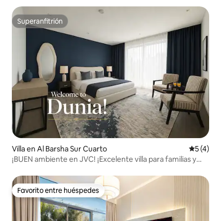
Superanfitrión
Superanfitrión
Villa en Al Barsha Sur Cuarto
Calificac
5 (4)
¡BUEN ambiente en JVC! ¡Excelente villa para familias y
amigos!
Favorito entre huéspedes
Favorito entre huéspedes