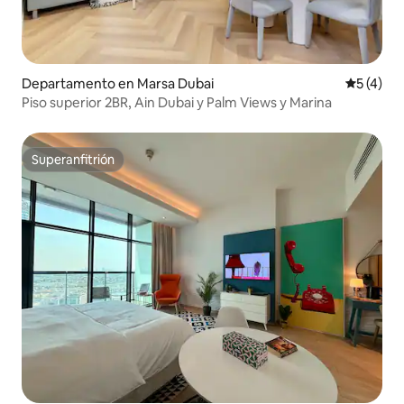
Departamento en Marsa Dubai
Calificac
5 (4)
Piso superior 2BR, Ain Dubai y Palm Views y Marina
Superanfitrión
Superanfitrión