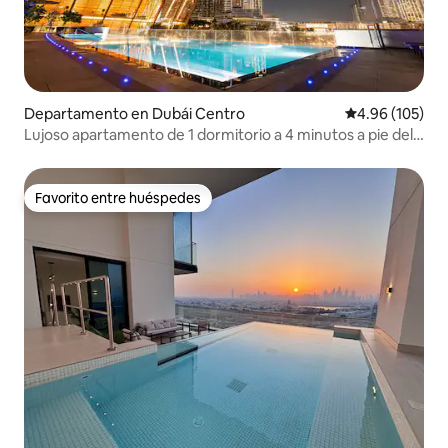
Departamento en Dubái Centro
Calificación pr
4.96 (105)
Lujoso apartamento de 1 dormitorio a 4 minutos a pie del
centro comercial de Dubái y del Burj Khalifa
Favorito entre huéspedes
Favorito entre huéspedes