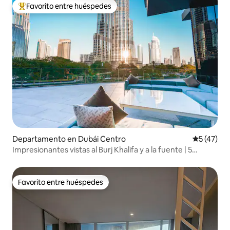
Favorito entre huéspedes
De los mejores en Favorito entre huéspedes
Departamento en Dubái Centro
Calificaci
5 (47)
Impresionantes vistas al Burj Khalifa y a la fuente | 5
estrellas
Favorito entre huéspedes
Favorito entre huéspedes