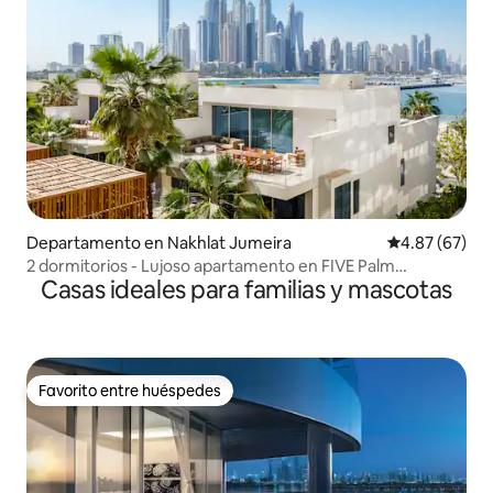
Departamento en Nakhlat Jumeira
Calificación p
4.87 (67)
2 dormitorios - Lujoso apartamento en FIVE Palm
Casas ideales para familias y mascotas
playa/piscina/gimnasio
Favorito entre huéspedes
Favorito entre huéspedes