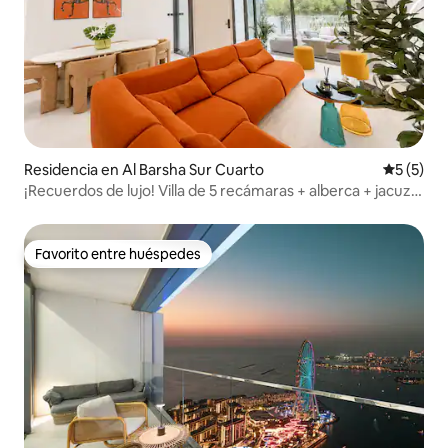
Residencia en Al Barsha Sur Cuarto
Calificac
5 (5)
¡Recuerdos de lujo! Villa de 5 recámaras + alberca + jacuzzi
+ elevador + gimnasio
Favorito entre huéspedes
Favorito entre huéspedes