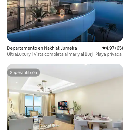
Departamento en Nakhlat Jumeira
Calificación p
4.97 (65)
UltraLuxury | Vista completa al mar y al Burj | Playa privada
Superanfitrión
Superanfitrión