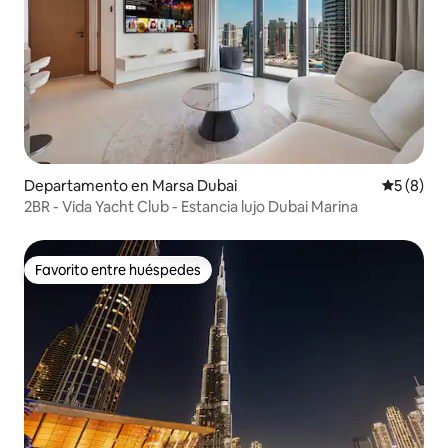
Departamento en Marsa Dubai
Calificac
5 (8)
2BR - Vida Yacht Club - Estancia lujo Dubai Marina
Favorito entre huéspedes
Favorito entre huéspedes