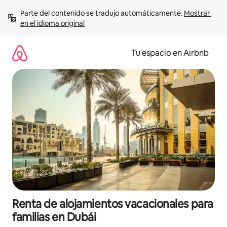
Ir
Parte del contenido se tradujo automáticamente. 
Mostrar 
al
en el idioma original
contenido
Tu espacio en Airbnb
Renta de alojamientos vacacionales para
familias en Dubái