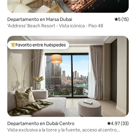
Departamento en Marsa Dubai
Calificaci
5 (15)
'Address' Beach Resort - Vista icónica - Piso 48
Favorito entre huéspedes
De los mejores en Favorito entre huéspedes
Departamento en Dubái Centro
Calificación 
4.97 (33)
Vista exclusiva a la torre y la fuente, acceso al centro
comercial de Dubai