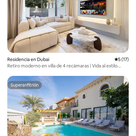
Residencia en Dubai
Calificaci
5 (17)
Retiro moderno en villa de 4 recámaras | Vida al estilo
resort
Superanfitrión
Superanfitrión