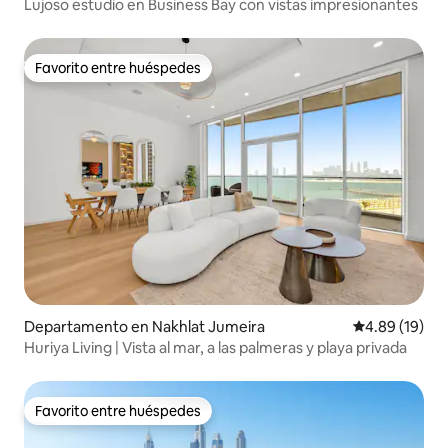
Lujoso estudio en Business Bay con vistas impresionantes
Favorito entre huéspedes
Favorito entre huéspedes
Departamento en Nakhlat Jumeira
Calificación 
4.89 (19)
Huriya Living | Vista al mar, a las palmeras y playa privada
Favorito entre huéspedes
Favorito entre huéspedes