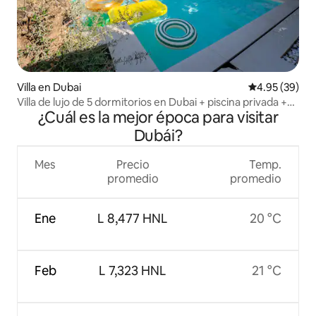
Villa en Dubai
Calificación p
4.95 (39)
Villa de lujo de 5 dormitorios en Dubai + piscina privada +
¿Cuál es la mejor época para visitar
barbacoa + servicio de limpieza
Dubái?
Mes
Precio
Temp.
promedio
promedio
Ene
L 8,477 HNL
20 °C
Feb
L 7,323 HNL
21 °C