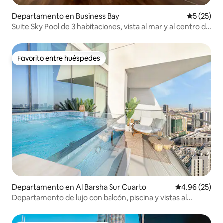
Departamento en Business Bay
Calificaci
5 (25)
Suite Sky Pool de 3 habitaciones, vista al mar y al centro de
la ciudad, estancia prolongada
Favorito entre huéspedes
Favorito entre huéspedes
Departamento en Al Barsha Sur Cuarto
Calificación p
4.96 (25)
Departamento de lujo con balcón, piscina y vistas al
horizonte