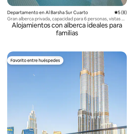
Departamento en Al Barsha Sur Cuarto
Calificac
5 (8)
Gran alberca privada, capacidad para 6 personas, vistas al
Alojamientos con alberca ideales para
atardecer en la marina
familias
Favorito entre huéspedes
Favorito entre huéspedes