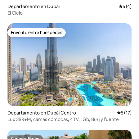
Departamento en Dubai
Calificac
5 (4)
El Cielo
Favorito entre huéspedes
Favorito entre huéspedes
Departamento en Dubái Centro
Calificaci
5 (17)
Lux 3BR+M, camas cómodas, 4TV, 1Gb, Burj y fuente
Superanfitrión