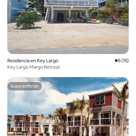
Residencia en Key Largo
Calificaci
5 (15)
Key Largo Margo Retreat
Superanfitrión
Superanfitrión