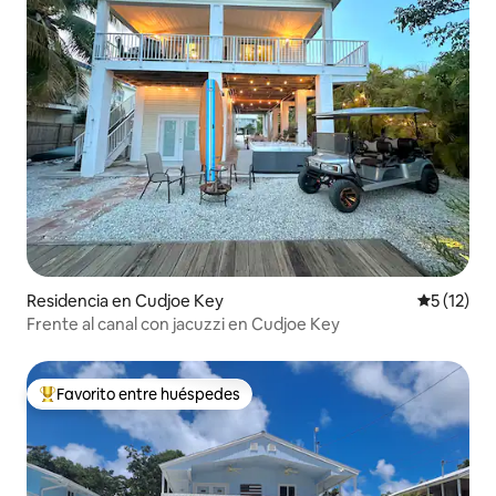
Residencia en Cudjoe Key
Calificaci
5 (12)
Frente al canal con jacuzzi en Cudjoe Key
Favorito entre huéspedes
De los mejores en Favorito entre huéspedes