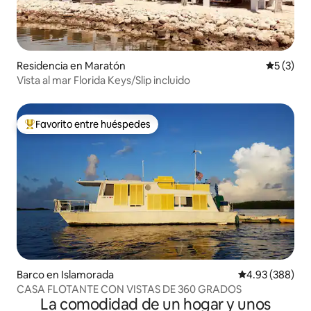
Residencia en Maratón
Calificac
5 (3)
Vista al mar Florida Keys/Slip incluido
Favorito entre huéspedes
De los mejores en Favorito entre huéspedes
Barco en Islamorada
Calificación pr
4.93 (388)
CASA FLOTANTE CON VISTAS DE 360 GRADOS
La comodidad de un hogar y unos