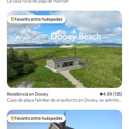
La casa rural de paja de Hannah
Favorito entre huéspedes
De los mejores en Favorito entre huéspedes
Residencia en Dooey
Calificación p
4.99 (135)
Casa de playa familiar de arquitecto en Dooey, se admiten
perros
Favorito entre huéspedes
De los mejores en Favorito entre huéspedes