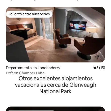
Favorito entre huéspedes
Favorito entre huéspedes
Departamento en Londonderry
Calificaci
5 (15)
Loft en Chambers Rise
Otros excelentes alojamientos
vacacionales cerca de Glenveagh
National Park