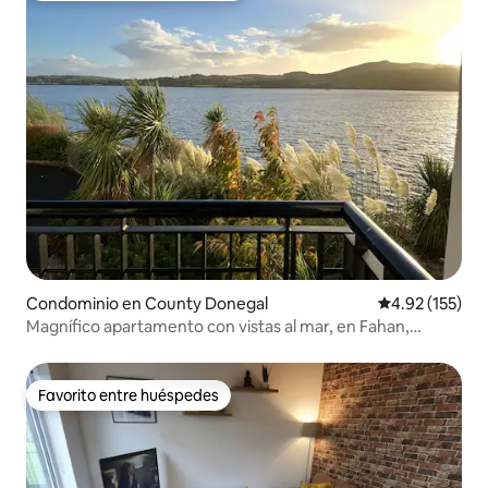
Condominio en County Donegal
Calificación p
4.92 (155)
Magnífico apartamento con vistas al mar, en Fahan,
condado de Donegal.
Favorito entre huéspedes
Favorito entre huéspedes