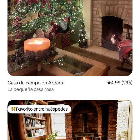
Casa de campo en Ardara
Calificación pr
4.99 (295)
La pequeña casa rosa
Favorito entre huéspedes
De los mejores en Favorito entre huéspedes