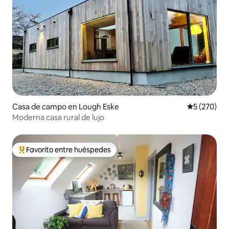
Casa de campo en Lough Eske
Calificació
5 (270)
Moderna casa rural de lujo
Favorito entre huéspedes
De los mejores en Favorito entre huéspedes