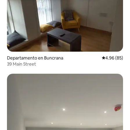
Departamento en Buncrana
Calificación p
4.96 (85)
39 Main Street