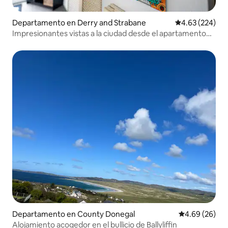
Departamento en Derry and Strabane
Calificación pr
4.63 (224)
Impresionantes vistas a la ciudad desde el apartamento
artístico.
Departamento en County Donegal
Calificación p
4.69 (26)
Alojamiento acogedor en el bullicio de Ballyliffin