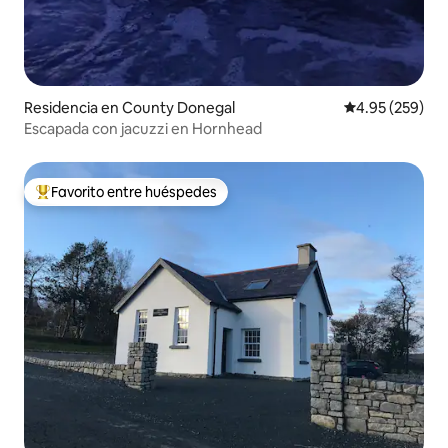
Residencia en County Donegal
Calificación pr
4.95 (259)
Escapada con jacuzzi en Hornhead
Favorito entre huéspedes
De los mejores en Favorito entre huéspedes