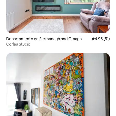
Departamento en Fermanagh and Omagh
Calificación 
4.96 (51)
Corlea Studio