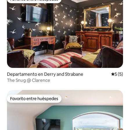
Favorito entre huéspedes
Departamento en Derry and Strabane
Calificac
5 (5)
The Snug @ Clarence
Favorito entre huéspedes
Favorito entre huéspedes