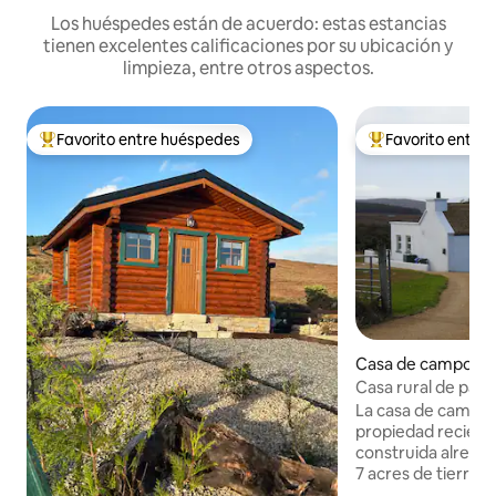
Los huéspedes están de acuerdo: estas estancias
tienen excelentes calificaciones por su ubicación y
limpieza, entre otros aspectos.
Favorito entre huéspedes
Favorito entre
De los mejores en Favorito entre huéspedes
De los mejores en
Casa de campo en
Casa rural de paja
La casa de campo 
propiedad recien
construida alrede
7 acres de tierras 
conserva las carac