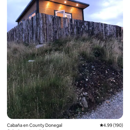
Cabaña en County Donegal
Calificación pr
4.99 (190)