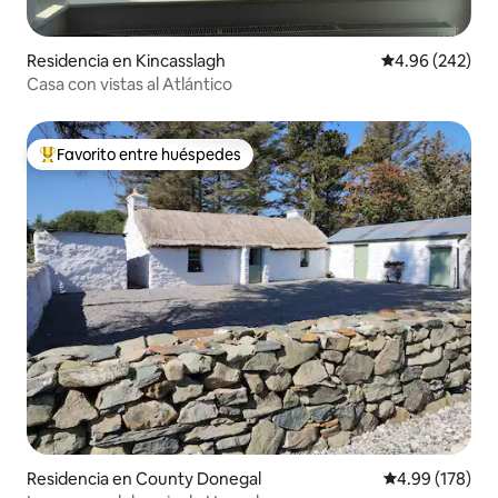
Residencia en Kincasslagh
Calificación pr
4.96 (242)
Casa con vistas al Atlántico
Favorito entre huéspedes
De los mejores en Favorito entre huéspedes
Residencia en County Donegal
Calificación pr
4.99 (178)