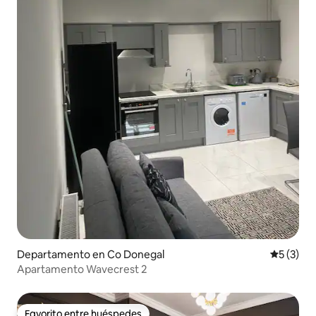
Departamento en Co Donegal
Calificac
5 (3)
Apartamento Wavecrest 2
Favorito entre huéspedes