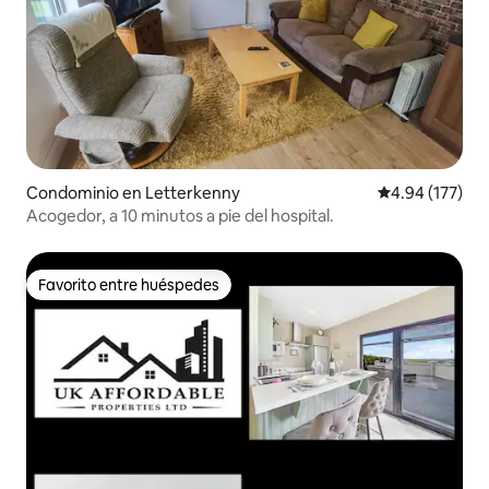
Condominio en Letterkenny
Calificación p
4.94 (177)
Acogedor, a 10 minutos a pie del hospital.
Favorito entre huéspedes
Favorito entre huéspedes