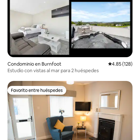
Condominio en Burnfoot
Calificación p
4.85 (128)
Estudio con vistas al mar para 2 huéspedes
Favorito entre huéspedes
Favorito entre huéspedes