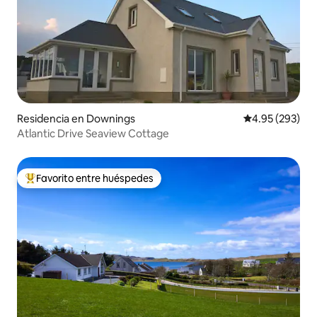
Residencia en Downings
Calificación pr
4.95 (293)
Atlantic Drive Seaview Cottage
Favorito entre huéspedes
De los mejores en Favorito entre huéspedes