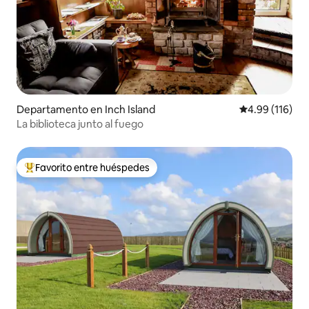
Departamento en Inch Island
Calificación p
4.99 (116)
La biblioteca junto al fuego
Favorito entre huéspedes
De los mejores en Favorito entre huéspedes