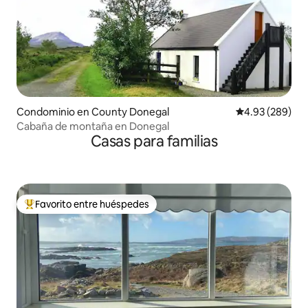
Condominio en County Donegal
Calificación pr
4.93 (289)
Cabaña de montaña en Donegal
Casas para familias
Favorito entre huéspedes
De los mejores en Favorito entre huéspedes