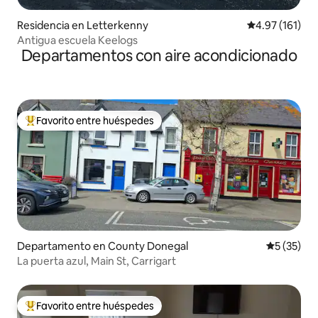
Residencia en Letterkenny
Calificación p
4.97 (161)
Antigua escuela Keelogs
Departamentos con aire acondicionado
Favorito entre huéspedes
De los mejores en Favorito entre huéspedes
Departamento en County Donegal
Calificaci
5 (35)
La puerta azul, Main St, Carrigart
Favorito entre huéspedes
De los mejores en Favorito entre huéspedes