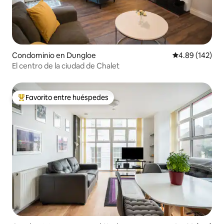
Condominio en Dungloe
Calificación pr
4.89 (142)
El centro de la ciudad de Chalet
Favorito entre huéspedes
De los mejores en Favorito entre huéspedes