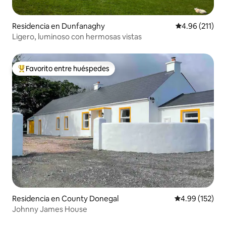
Residencia en Dunfanaghy
Calificación p
4.96 (211)
Ligero, luminoso con hermosas vistas
Favorito entre huéspedes
De los mejores en Favorito entre huéspedes
Residencia en County Donegal
Calificación p
4.99 (152)
Johnny James House