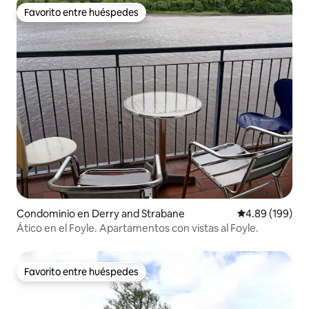
Favorito entre huéspedes
Favorito entre huéspedes
Condominio en Derry and Strabane
Calificación pr
4.89 (199)
Ático en el Foyle. Apartamentos con vistas al Foyle.
Favorito entre huéspedes
Favorito entre huéspedes