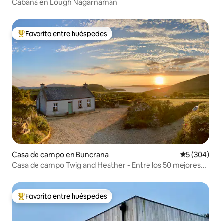
Cabaña en Lough Nagarnaman
Favorito entre huéspedes
De los mejores en Favorito entre huéspedes
Casa de campo en Buncrana
Calificación
5 (304)
Casa de campo Twig and Heather - Entre los 50 mejores
lugares de Irlanda
Favorito entre huéspedes
De los mejores en Favorito entre huéspedes