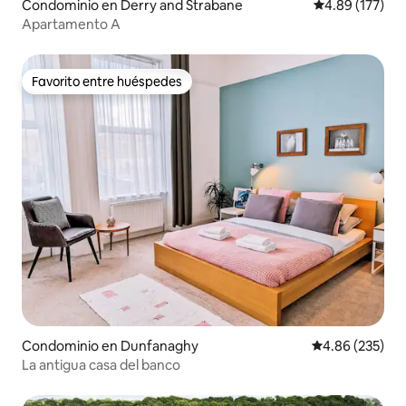
Condominio en Derry and Strabane
Calificación p
4.89 (177)
Apartamento A
Favorito entre huéspedes
Favorito entre huéspedes
Condominio en Dunfanaghy
Calificación pr
4.86 (235)
La antigua casa del banco