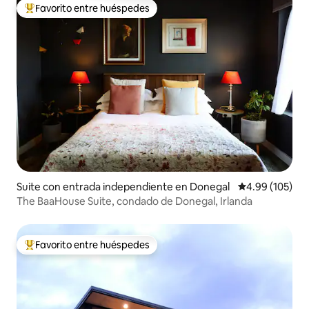
Favorito entre huéspedes
De los mejores en Favorito entre huéspedes
Suite con entrada independiente en Donegal
Calificación pr
4.99 (105)
The BaaHouse Suite, condado de Donegal, Irlanda
Favorito entre huéspedes
De los mejores en Favorito entre huéspedes