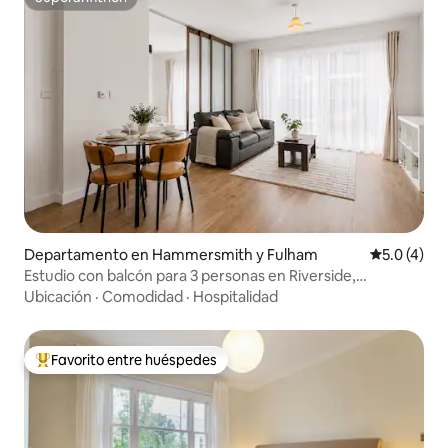
Superanfitrión
Departamento en Hammersmith y Fulham
Calificació
5.0 (4)
Estudio con balcón para 3 personas en Riverside,
Manhattan
Ubicación
·
Comodidad
·
Hospitalidad
Favorito entre huéspedes
De los mejores en Favorito entre huéspedes