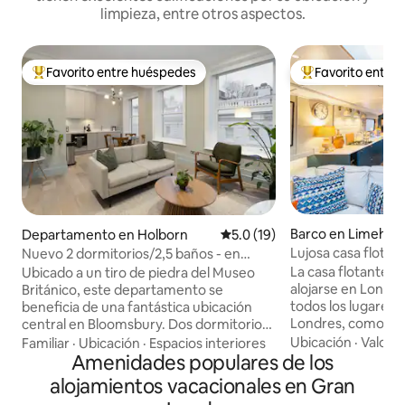
limpieza, entre otros aspectos.
Favorito entre huéspedes
Favorito entre
De los mejores en Favorito entre huéspedes
De los mejores en
Barco en Limehou
Departamento en Holborn
Calificación promedio: 5.0 de 
5.0 (19)
Lujosa casa flotan
Nuevo 2 dormitorios/2,5 baños - en
Bloomsbury/Covent Gdn
La casa flotante e
Ubicado a un tiro de piedra del Museo
alojarse en Londre
Británico, este departamento se
todos los lugares
beneficia de una fantástica ubicación
Londres, como el p
central en Bloomsbury. Dos dormitorios
Torre de Londres (
grandes, ambos con baño privado más
Ubicación
·
Valor
·
Familiar
·
Ubicación
·
Espacios interiores
El barco está ama
un baño separado. La sala de estar, el
Amenidades populares de los
puerto deportivo, 
comedor y la cocina de planta abierta
alojamientos vacacionales en Gran
hay un movimiento
hacen de este un espacio para disfrutar