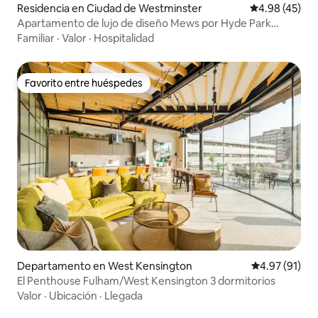
Residencia en Ciudad de Westminster
Calificación 
4.98 (45)
Apartamento de lujo de diseño Mews por Hyde Park
Notting Hill
Familiar
·
Valor
·
Hospitalidad
Favorito entre huéspedes
Favorito entre huéspedes
Departamento en West Kensington
Calificación 
4.97 (91)
El Penthouse Fulham/West Kensington 3 dormitorios
Valor
·
Ubicación
·
Llegada