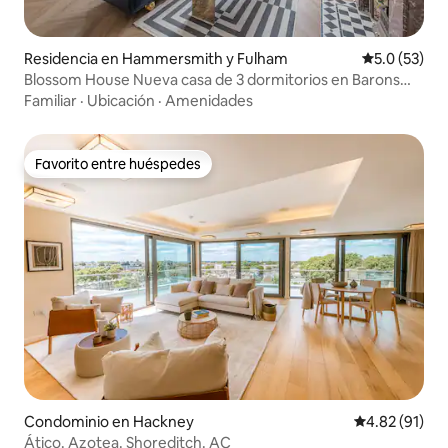
Residencia en Hammersmith y Fulham
Calificación
5.0 (53)
Blossom House Nueva casa de 3 dormitorios en Barons
Court
Familiar
·
Ubicación
·
Amenidades
Favorito entre huéspedes
Favorito entre huéspedes
Condominio en Hackney
Calificación 
4.82 (91)
Ático. Azotea. Shoreditch. AC