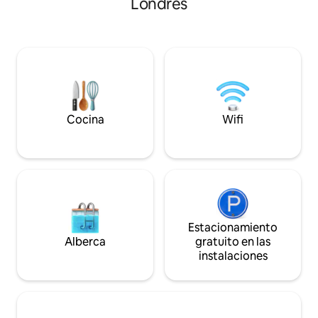
Londres
barco en el agua. La casa flotante está
con tus compañeros huéspedes.
diseñada a medida
Además del beneficio adicional de un
comodidades posib
espacioso cuarto de servicio con
súper rápido, TV i
lavadora, secadora y mucho espacio de
servicios de trans
almacenamiento. El edificio tiene un
camas sumamente
ascensor a todos los pisos (pero ten en
radiadores en tod
cuenta que aún tendrás que subir las
esta una opción c
escaleras desde el ascensor hasta el
año.
apartamento).
Cocina
Wifi
Estacionamiento
Alberca
gratuito en las
instalaciones