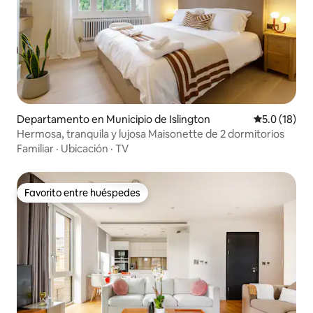
Departamento en Municipio de Islington
Calificación
5.0 (18)
Hermosa, tranquila y lujosa Maisonette de 2 dormitorios
Familiar
·
Ubicación
·
TV
Favorito entre huéspedes
Favorito entre huéspedes