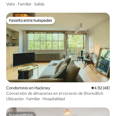
Valor
·
Familiar
·
Salida
Favorito entre huéspedes
Favorito entre huéspedes
Condominio en Hackney
Calificación 
4.92 (48)
Conversión de almacenes en el corazón de Shoreditch
Ubicación
·
Familiar
·
Hospitalidad
Superanfitrión