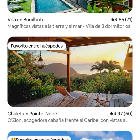
Villa en Bouillante
Calificación 
4.85 (71)
Magníficas vistas a la tierra y al mar - Villa de 3 dormitorios
Favorito entre huéspedes
Favorito entre huéspedes
Chalet en Pointe-Noire
Calificación p
4.97 (60)
O'Zion, acogedora cabaña frente al Caribe, con vistas al
mar
Favorito entre huéspedes