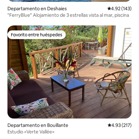
Departamento en Deshaies
Calificación p
4.92 (143)
"FerryBlue" Alojamiento de 3 estrellas vista al mar, piscina
Favorito entre huéspedes
Favorito entre huéspedes
Departamento en Bouillante
Calificación p
4.93 (217)
Estudio «Verte Vallée»