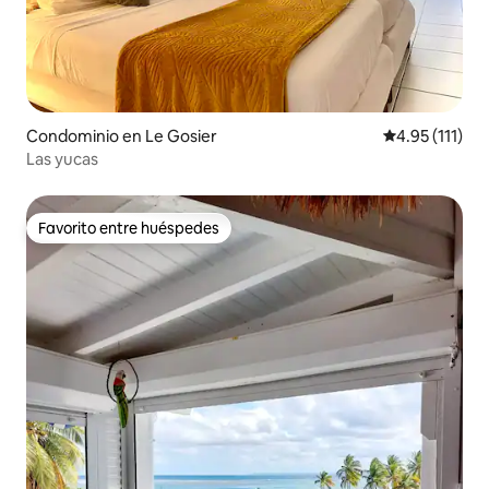
Condominio en Le Gosier
Calificación p
4.95 (111)
Las yucas
Favorito entre huéspedes
Favorito entre huéspedes