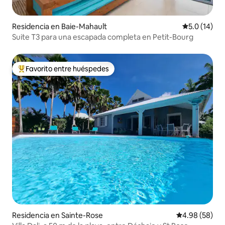
Residencia en Baie-Mahault
Calificación
5.0 (14)
Suite T3 para una escapada completa en Petit-Bourg
Favorito entre huéspedes
De los mejores en Favorito entre huéspedes
Residencia en Sainte-Rose
Calificación p
4.98 (58)