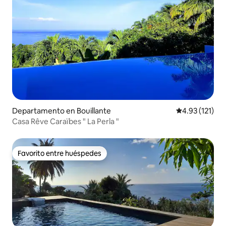
Departamento en Bouillante
Calificación p
4.93 (121)
Casa Rêve Caraïbes " La Perla "
Favorito entre huéspedes
Favorito entre huéspedes