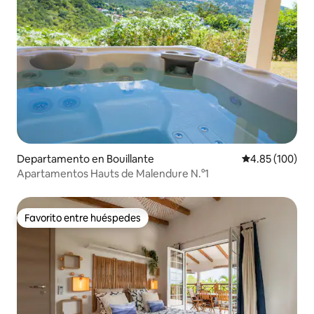
Departamento en Bouillante
Calificación pr
4.85 (100)
Apartamentos Hauts de Malendure N.°1
Favorito entre huéspedes
Favorito entre huéspedes