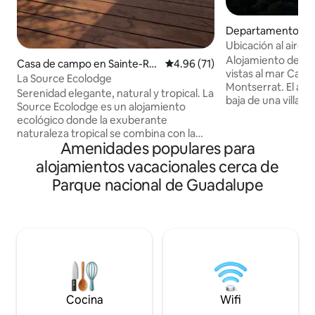
Departamento en
Ubicación al aire li
Alojamiento de 11
Casa de campo en Sainte-Ro
Calificación promedio: 4.96 de 
4.96 (71)
vistas al mar Caribe
se
La Source Ecolodge
Montserrat. El alo
Serenidad elegante, natural y tropical. La
baja de una villa e
Source Ecolodge es un alojamiento
dispone de 3 dormi
ecológico donde la exuberante
tienen acceso a un
naturaleza tropical se combina con la
dormitorio está e
Amenidades populares para
comodidad elegante para ofrecer una
privado con una b
experiencia única. Disfruta de un
alojamientos vacacionales cerca de
Todas las habitac
elegante espacio de alrededor de 100 m²
con camas grande
Parque nacional de Guadalupe
con cocina-bar, recámara doble,
inteligente de 65",
regadera al aire libre con vista al mar y un
de estar con cocina
ponchera (tina de agua de río,
Limpieza de final 
temperatura natural del agua) en la
diaria incluidas en 
terraza frente al mar. WiFi Starlink de
alta velocidad en toda la propiedad. Se
envía una guía de bienvenida al realizar la
reservación. Incluye gastos de limpieza.
Cocina
Wifi