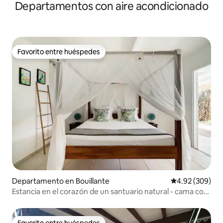
Departamentos con aire acondicionado
Favorito entre huéspedes
Favorito entre huéspedes
Departamento en Bouillante
Calificación pr
4.92 (309)
Estancia en el corazón de un santuario natural - cama con
dosel king size
Favorito entre huéspedes