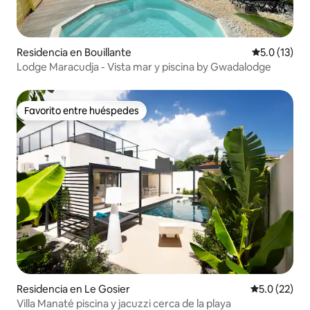
Residencia en Bouillante
Calificación
5.0 (13)
Lodge Maracudja - Vista mar y piscina by Gwadalodge
Favorito entre huéspedes
Favorito entre huéspedes
Residencia en Le Gosier
Calificación
5.0 (22)
Villa Manaté piscina y jacuzzi cerca de la playa