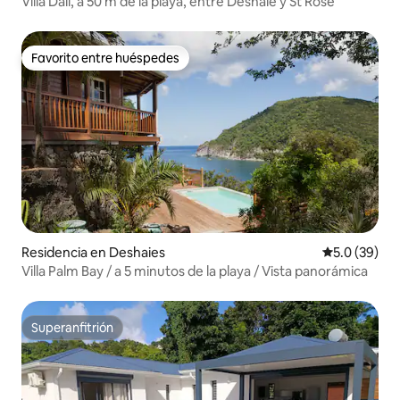
Villa Dali, a 50 m de la playa, entre Déshaie y St Rose
Favorito entre huéspedes
Favorito entre huéspedes
Residencia en Deshaies
Calificación
5.0 (39)
Villa Palm Bay / a 5 minutos de la playa / Vista panorámica
Superanfitrión
Superanfitrión