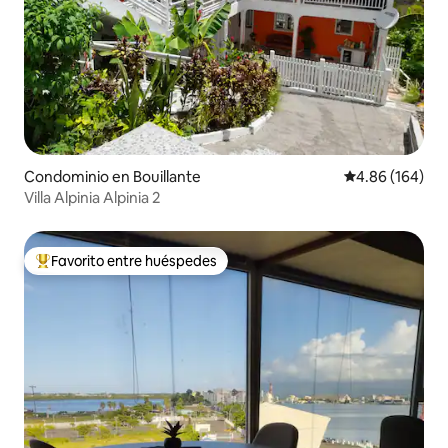
Condominio en Bouillante
Calificación pr
4.86 (164)
Villa Alpinia Alpinia 2
Favorito entre huéspedes
De los mejores en Favorito entre huéspedes