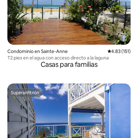
Condominio en Sainte-Anne
Calificación p
4.83 (151)
T2 pies en el agua con acceso directo a la laguna
Casas para familias
Superanfitrión
Superanfitrión