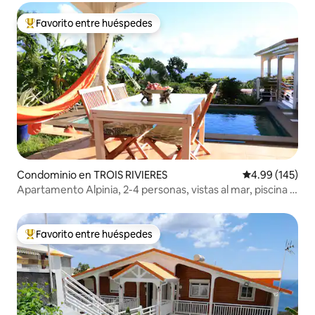
Favorito entre huéspedes
De los mejores en Favorito entre huéspedes
Condominio en TROIS RIVIERES
Calificación pr
4.99 (145)
Apartamento Alpinia, 2-4 personas, vistas al mar, piscina y
aire acondicionado
Favorito entre huéspedes
De los mejores en Favorito entre huéspedes