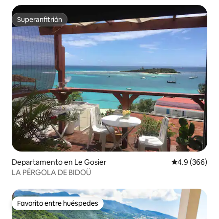
Superanfitrión
Superanfitrión
Departamento en Le Gosier
Calificación p
4.9 (366)
LA PËRGOLA DE BIDOÜ
Favorito entre huéspedes
Favorito entre huéspedes