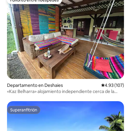
Favorito entre huéspedes
Departamento en Deshaies
Calificación p
4.93 (107)
«Kaz Belharra» alojamiento independiente cerca de la
playa
Superanfitrión
Superanfitrión