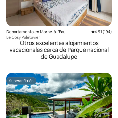
Departamento en Morne-à-l'Eau
Calificación p
4.91 (194)
Le Cosy Palétuvier
Otros excelentes alojamientos
vacacionales cerca de Parque nacional
de Guadalupe
Superanfitrión
Superanfitrión