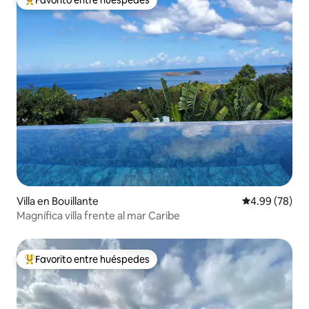
De los mejores en Favorito entre huéspedes
Villa en Bouillante
Calificación p
4.99 (78)
Magnífica villa frente al mar Caribe
Favorito entre huéspedes
De los mejores en Favorito entre huéspedes