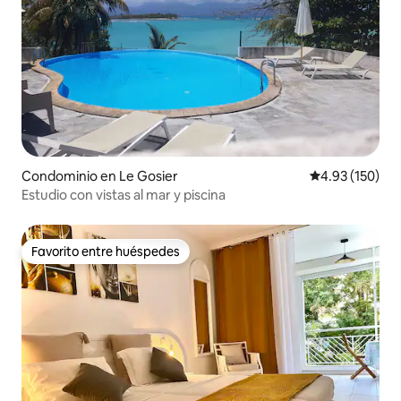
Condominio en Le Gosier
Calificación p
4.93 (150)
Estudio con vistas al mar y piscina
Favorito entre huéspedes
Favorito entre huéspedes