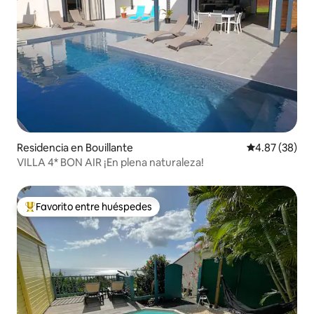
Residencia en Bouillante
Calificación p
4.87 (38)
VILLA 4* BON AIR ¡En plena naturaleza!
Favorito entre huéspedes
De los mejores en Favorito entre huéspedes