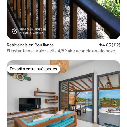
Residencia en Bouillante
Calificación p
4.85 (112)
El instante naturaleza villa 4/8P aire acondicionado bosque
vista al mar
Favorito entre huéspedes
Favorito entre huéspedes