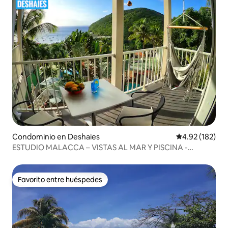
Condominio en Deshaies
Calificación p
4.92 (182)
ESTUDIO MALACCA – VISTAS AL MAR Y PISCINA -
Deshaies
Favorito entre huéspedes
Favorito entre huéspedes