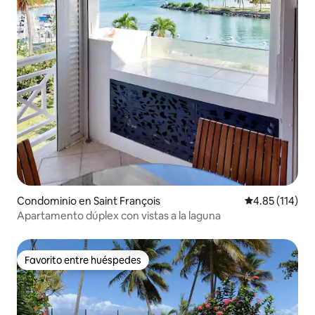
Condominio en Saint François
Calificación p
4.85 (114)
Apartamento dúplex con vistas a la laguna
Favorito entre huéspedes
Favorito entre huéspedes