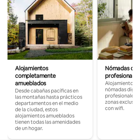
Alojamientos
Nómadas digit
completamente
profesionales 
amueblados
Alojamientos 
nómadas digita
Desde cabañas pacíficas en
profesionales d
las montañas hasta prácticos
zonas exclusiva
departamentos en el medio
con wifi.
de la ciudad, estos
alojamientos amueblados
tienen todas las amenidades
de un hogar.