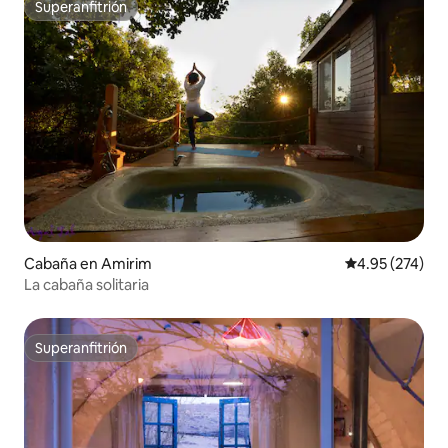
Superanfitrión
Superanfitrión
Cabaña en Amirim
Calificación pr
4.95 (274)
La cabaña solitaria
Superanfitrión
Superanfitrión