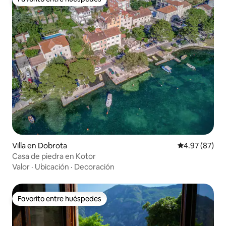
Favorito entre huéspedes
Villa en Dobrota
Calificación p
4.97 (87)
Casa de piedra en Kotor
Valor
·
Ubicación
·
Decoración
Favorito entre huéspedes
Favorito entre huéspedes