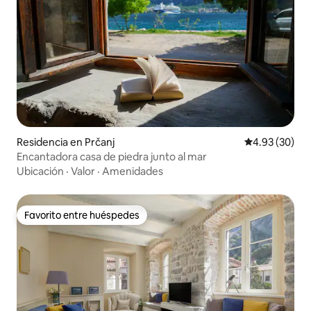
Residencia en Prčanj
Calificación p
4.93 (30)
Encantadora casa de piedra junto al mar
Ubicación
·
Valor
·
Amenidades
Favorito entre huéspedes
Favorito entre huéspedes