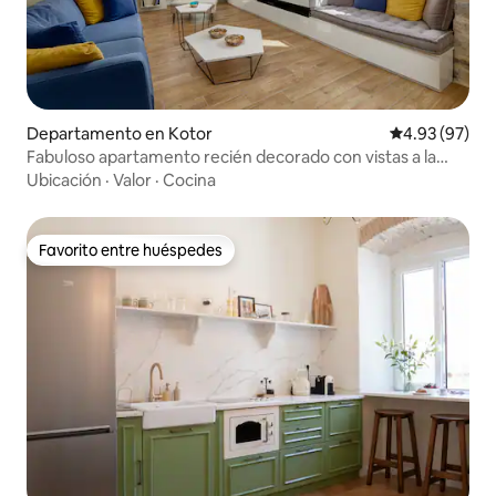
Departamento en Kotor
Calificación p
4.93 (97)
Fabuloso apartamento recién decorado con vistas a la
catedral
Ubicación
·
Valor
·
Cocina
Favorito entre huéspedes
Favorito entre huéspedes