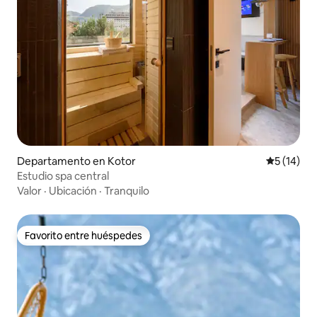
Departamento en Kotor
Calificaci
5 (14)
Estudio spa central
Valor
·
Ubicación
·
Tranquilo
Favorito entre huéspedes
Favorito entre huéspedes