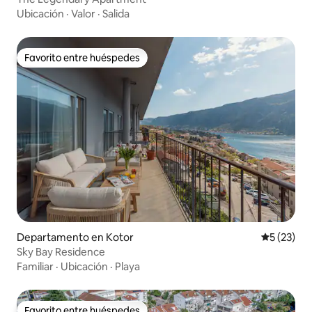
Ubicación
·
Valor
·
Salida
Favorito entre huéspedes
Favorito entre huéspedes
Departamento en Kotor
Calificaci
5 (23)
Sky Bay Residence
Familiar
·
Ubicación
·
Playa
Favorito entre huéspedes