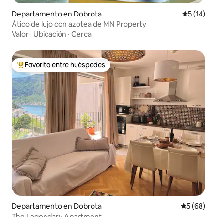
Departamento en Dobrota
Calificaci
5 (14)
Ático de lujo con azotea de MN Property
Valor
·
Ubicación
·
Cerca
Favorito entre huéspedes
De los mejores en Favorito entre huéspedes
Departamento en Dobrota
Calificaci
5 (68)
The Legendary Apartment