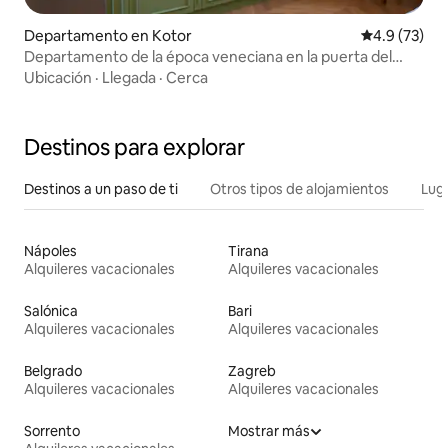
Departamento en Kotor
Calificación
4.9 (73)
Departamento de la época veneciana en la puerta del
casco antiguo de Kotor
Ubicación
·
Llegada
·
Cerca
Destinos para explorar
Destinos a un paso de ti
Otros tipos de alojamientos
Lug
Nápoles
Tirana
Alquileres vacacionales
Alquileres vacacionales
Salónica
Bari
Alquileres vacacionales
Alquileres vacacionales
Belgrado
Zagreb
Alquileres vacacionales
Alquileres vacacionales
Sorrento
Mostrar más