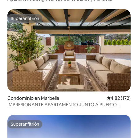
Superanfitrión
Superanfitrión
Condominio en Marbella
Calificación p
4.82 (172)
IMPRESIONANTE APARTAMENTO JUNTO A PUERTO
BANÚS
Superanfitrión
Superanfitrión