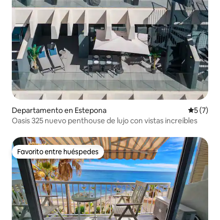
Departamento en Estepona
Calificac
5 (7)
Oasis 325 nuevo penthouse de lujo con vistas increíbles
Favorito entre huéspedes
Favorito entre huéspedes