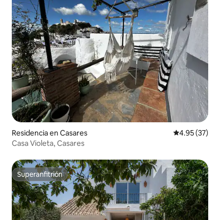
Residencia en Casares
Calificación 
4.95 (37)
Casa Violeta, Casares
Superanfitrión
Superanfitrión