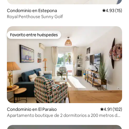
Condominio en Estepona
Calificación 
4.93 (15)
Royal Penthouse Sunny Golf
Favorito entre huéspedes
Favorito entre huéspedes
Condominio en El Paraíso
Calificación p
4.91 (102)
Apartamento boutique de 2 dormitorios a 200 metros de
la playa