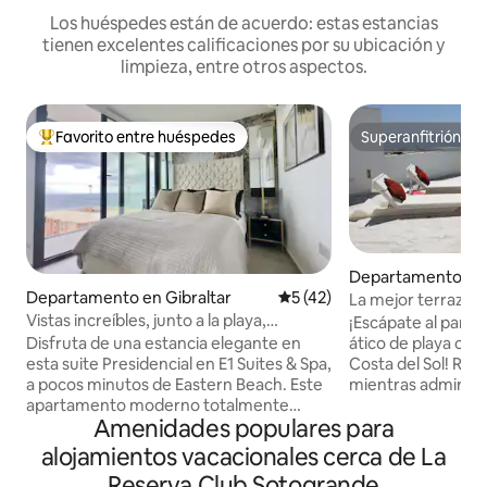
Los huéspedes están de acuerdo: estas estancias
tienen excelentes calificaciones por su ubicación y
limpieza, entre otros aspectos.
Favorito entre huéspedes
Superanfitrión
De los mejores en Favorito entre huéspedes
Superanfitrión
Departamento en
del Mar
Departamento en Gibraltar
Calificación promedio: 5 de 
5 (42)
La mejor terraza de
Vistas increíbles, junto a la playa,
¡Escápate al paraí
apartamento entero
ático de playa con 
Disfruta de una estancia elegante en
Costa del Sol! Relá
esta suite Presidencial en E1 Suites & Spa,
mientras admiras 
a pocos minutos de Eastern Beach. Este
vistas al mar Medi
apartamento moderno totalmente
Amenidades populares para
barbacoa y cena al 
equipado y de alta especificación cuenta
espaciosa terraza. 
con impresionantes vistas al
alojamientos vacacionales cerca de La
moderno y elegant
Mediterráneo y España. Los huéspedes
Reserva Club Sotogrande