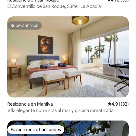
El Conventillo de San Roque, Suite "La Abadía"
Superanfitrión
Superanfitrión
Residencia en Manilva
Calificación 
4.91 (32)
Villa elegante con vistas al mar y piscina climatizada
Favorito entre huéspedes
Favorito entre huéspedes