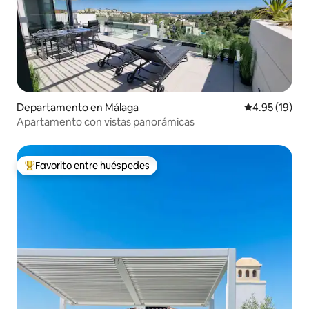
Departamento en Málaga
Calificación 
4.95 (19)
Apartamento con vistas panorámicas
Favorito entre huéspedes
De los mejores en Favorito entre huéspedes