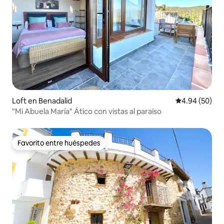
Loft en Benadalid
Calificación p
4.94 (50)
"Mi Abuela María" Ático con vistas al paraíso
Favorito entre huéspedes
Favorito entre huéspedes