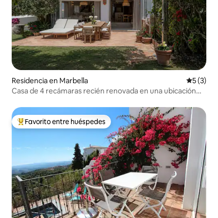
Residencia en Marbella
Calificac
5 (3)
Casa de 4 recámaras recién renovada en una ubicación
excelente
Favorito entre huéspedes
De los mejores en Favorito entre huéspedes