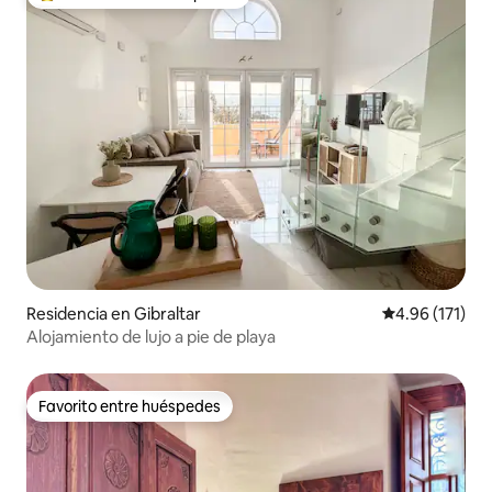
De los mejores en Favorito entre huéspedes
Residencia en Gibraltar
Calificación p
4.96 (171)
Alojamiento de lujo a pie de playa
Favorito entre huéspedes
Favorito entre huéspedes