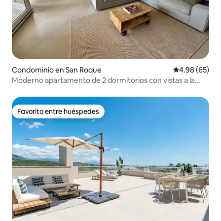
Condominio en San Roque
Calificación p
4.98 (65)
Moderno apartamento de 2 dormitorios con vistas a la
playa y aparcamiento
Favorito entre huéspedes
Favorito entre huéspedes