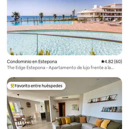
Condominio en Estepona
Calificación p
4.82 (60)
The Edge Estepona - Apartamento de lujo frente a la
playa.
Favorito entre huéspedes
De los mejores en Favorito entre huéspedes