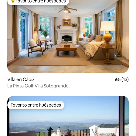
Favorito entre huéspedes
De los mejores en Favorito entre huéspedes
Villa en Cádiz
Calificaci
5 (13)
La Pinta Golf Villa Sotogrande.
Favorito entre huéspedes
Favorito entre huéspedes