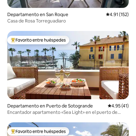
Departamento en San Roque
Calificación p
4.91 (152)
Casa de Rosa Torreguadiaro
Favorito entre huéspedes
De los mejores en Favorito entre huéspedes
Departamento en Puerto de Sotogrande
Calificación 
4.95 (41)
Encantador apartamento «Sea Light» en el puerto de
Sotogrande
Favorito entre huéspedes
De los mejores en Favorito entre huéspedes