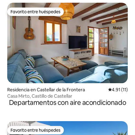
Favorito entre huéspedes
Favorito entre huéspedes
Residencia en Castellar de la Frontera
Calificación 
4.91 (11)
Casa Mirto, Castillo de Castellar
Departamentos con aire acondicionado
Favorito entre huéspedes
Favorito entre huéspedes