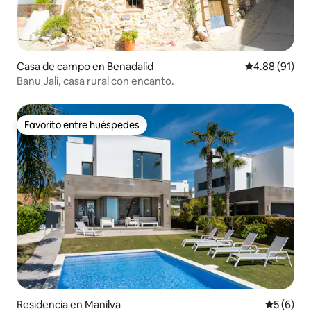
Casa de campo en Benadalid
Calificación 
4.88 (91)
Banu Jali, casa rural con encanto.
Favorito entre huéspedes
Favorito entre huéspedes
Residencia en Manilva
Calificac
5 (6)