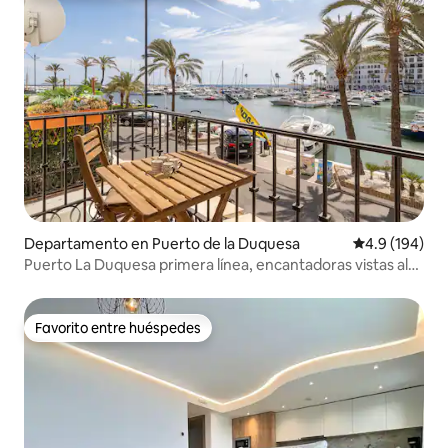
Departamento en Puerto de la Duquesa
Calificación 
4.9 (194)
Puerto La Duquesa primera línea, encantadoras vistas al
mar
Favorito entre huéspedes
Favorito entre huéspedes