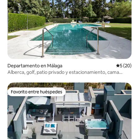
Departamento en Málaga
Calificaci
5 (20)
Alberca, golf, patio privado y estacionamiento, cama
tamaño king
Favorito entre huéspedes
Favorito entre huéspedes