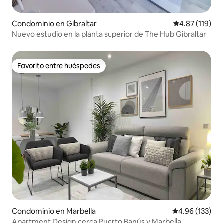
Condominio en Gibraltar
Calificación p
4.87 (119)
Nuevo estudio en la planta superior de The Hub Gibraltar
Favorito entre huéspedes
Favorito entre huéspedes
Condominio en Marbella
Calificación p
4.96 (133)
Apartment Design cerca Puerto Banús y Marbella