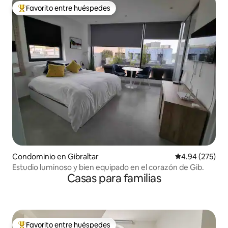
Favorito entre huéspedes
De los mejores en Favorito entre huéspedes
Condominio en Gibraltar
Calificación pr
4.94 (275)
Estudio luminoso y bien equipado en el corazón de Gib.
Casas para familias
Favorito entre huéspedes