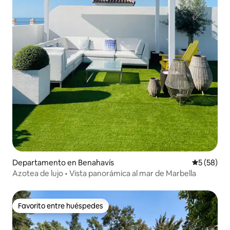
Departamento en Benahavís
Calificaci
5 (58)
Azotea de lujo • Vista panorámica al mar de Marbella
Favorito entre huéspedes
Favorito entre huéspedes