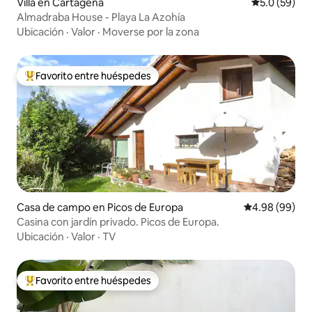
Villa en Cartagena
Calificación
5.0 (59)
Almadraba House - Playa La Azohía
Ubicación
·
Valor
·
Moverse por la zona
Favorito entre huéspedes
De los mejores en Favorito entre huéspedes
Casa de campo en Picos de Europa
Calificación p
4.98 (99)
Casina con jardín privado. Picos de Europa.
Ubicación
·
Valor
·
TV
Favorito entre huéspedes
De los mejores en Favorito entre huéspedes