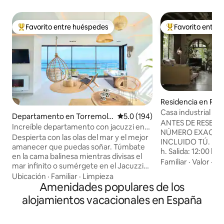
Favorito entre huéspedes
Favorito entre
De los mejores en Favorito entre huéspedes
De los mejores en
Residencia en Reti
Casa industrial Pa
Departamento en Torremoli
Calificación promedio: 5.0 de 5
5.0 (194)
ANTES DE RESERVA
nos
Increíble departamento con jacuzzi en
NÚMERO EXACTO 
Savanna Beach
Despierta con las olas del mar y el mejor
INCLUIDO TÚ. Registro de llegada: 15:00
amanecer que puedas soñar. Túmbate
h. Salida: 12:00 h. IMPORTANTE:
en la cama balinesa mientras divisas el
PROHIBIDO HACER FIE
Familiar
·
Valor
·
Am
mar infinito o sumérgete en el Jacuzzi
TOTALMENTE PRO
climatizado mientras te tomas una copa
Ubicación
·
Familiar
·
Limpieza
SESIONES DE FOT
de cava. El Savanna Beach está pensado
Amenidades populares de los
PELÍCULAS, ANUN
para pasar unas vacaciones relajantes en
alojamientos vacacionales en España
YOUTUBE, VLOGS,
un lugar mágico y con encanto. El
GRABACIONES DE
Savanna Beach es un lugar mágico,
excepto para uso persona
decorado con mucho encanto y con