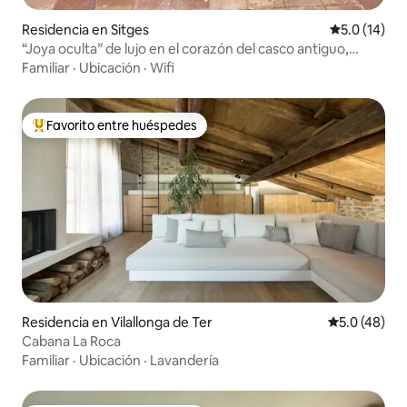
Residencia en Sitges
Calificación
5.0 (14)
“Joya oculta” de lujo en el corazón del casco antiguo,
capacidad para 5 personas
Familiar
·
Ubicación
·
Wifi
Favorito entre huéspedes
De los mejores en Favorito entre huéspedes
Residencia en Vilallonga de Ter
Calificación
5.0 (48)
Cabana La Roca
Familiar
·
Ubicación
·
Lavandería