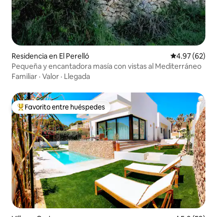
Residencia en El Perelló
Calificación p
4.97 (62)
Pequeña y encantadora masía con vistas al Mediterráneo
Familiar
·
Valor
·
Llegada
Favorito entre huéspedes
De los mejores en Favorito entre huéspedes