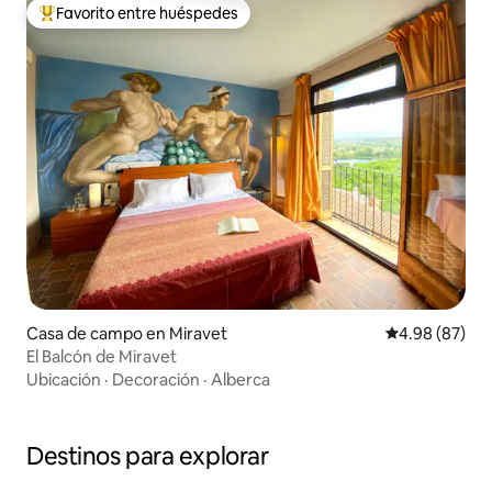
Favorito entre huéspedes
De los mejores en Favorito entre huéspedes
Casa de campo en Miravet
Calificación p
4.98 (87)
El Balcón de Miravet
Ubicación
·
Decoración
·
Alberca
Destinos para explorar