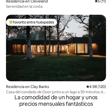
Residencia en Cleveland
Calificaci
5 (11)
Serenidad en la costa
Favorito entre huéspedes
De los mejores en Favorito entre huéspedes
Residencia en Clay Banks
Calificación pr
4.98 (120)
Casa del condado de Door junto a un lago a 50 minutos de
La comodidad de un hogar y unos
Lambeau Field
precios mensuales fantásticos