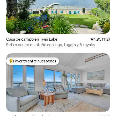
Casa de campo en Twin Lake
Calificación p
4.95 (112)
Retiro oculto de otoño con lago, fogata y 6 kayaks
Favorito entre huéspedes
De los mejores en Favorito entre huéspedes