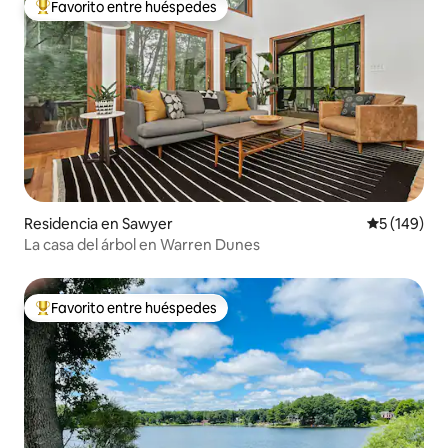
Favorito entre huéspedes
De los mejores en Favorito entre huéspedes
Residencia en Sawyer
Calificació
5 (149)
La casa del árbol en Warren Dunes
Favorito entre huéspedes
De los mejores en Favorito entre huéspedes