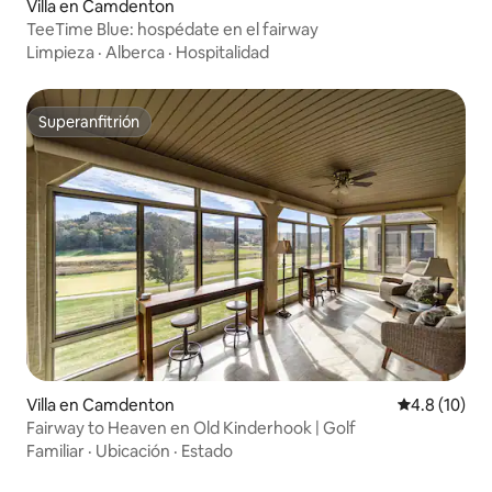
Villa en Camdenton
TeeTime Blue: hospédate en el fairway
Limpieza
·
Alberca
·
Hospitalidad
Superanfitrión
Superanfitrión
Villa en Camdenton
Calificación
4.8 (10)
Fairway to Heaven en Old Kinderhook | Golf
Familiar
·
Ubicación
·
Estado