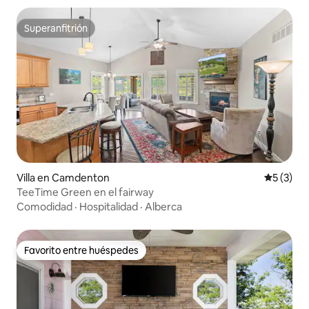
Superanfitrión
Superanfitrión
Villa en Camdenton
Calificac
5 (3)
TeeTime Green en el fairway
Comodidad
·
Hospitalidad
·
Alberca
Favorito entre huéspedes
Favorito entre huéspedes