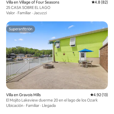
Villa en Village of Four Seasons
Calificación
4.8 (82)
25 CASA SOBRE EL LAGO
Valor
·
Familiar
·
Jacuzzi
Superanfitrión
Superanfitrión
Villa en Gravois Mills
Calificación 
4.92 (13)
El Mojito Lakeview duerme 20 en el lago de los Ozark
Ubicación
·
Familiar
·
Llegada