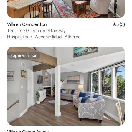
Villa en Camdenton
Calificac
5 (3)
TeeTime Green en el fairway
Hospitalidad
·
Accesibilidad
·
Alberca
Superanfitrión
Superanfitrión
Villa en Osage Beach