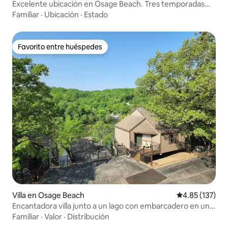
Excelente ubicación en Osage Beach. Tres temporadas
MM 21
Familiar
·
Ubicación
·
Estado
Favorito entre huéspedes
Favorito entre huéspedes
Villa en Osage Beach
Calificación p
4.85 (137)
Encantadora villa junto a un lago con embarcadero en una
cala tranquila
Familiar
·
Valor
·
Distribución