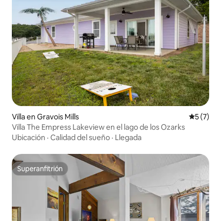
Villa en Gravois Mills
Calificac
5 (7)
Villa The Empress Lakeview en el lago de los Ozarks
Ubicación
·
Calidad del sueño
·
Llegada
Superanfitrión
Superanfitrión