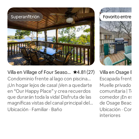
Superanfitrión
Favorito entre h
Superanfitrión
Favorito entre h
Villa en Osage Be
Villa en Village of Four Season
Calificación promedio: 4.81 de 
4.81 (27)
s
Escapada frente al
Condominio frente al lago con piscina
mascotas en Osag
cubierta
Muelle privado par
¡Un hogar lejos de casa! ¡Ven a quedarte
comunitaria | Ter
en “Our Happy Place” y crea recuerdos
comedor ¡En este alojamiento vacacional
que durarán toda la vida! Disfruta de las
de Osage Beach, la 
magníficas vistas del canal principal del
agua se combina c
marcador de 12 millas desde este
Ubicación
·
Comod
Ubicación
·
Familiar
·
Baño
un complejo turíst
apartamento de 2 dormitorios y 2 baños
interiores
familias o grupos, e
bellamente amueblado con una cubierta
ofrece diversión 
cubierta envolvente de gran tamaño y
hasta el atardecer
deslizamientos de barco disponibles.
bote, descansa junt
¡Observa los fuegos artificiales desde la