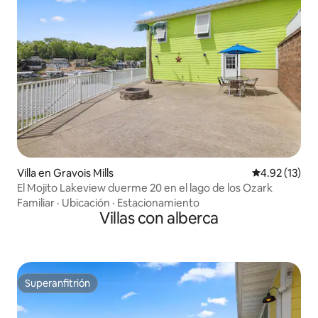
Villa en Gravois Mills
Calificación 
4.92 (13)
El Mojito Lakeview duerme 20 en el lago de los Ozark
Familiar
·
Ubicación
·
Estacionamiento
Villas con alberca
Superanfitrión
Superanfitrión