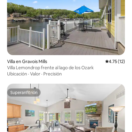
Villa en Gravois Mills
Calificación 
4.75 (12)
Villa Lemondrop frente al lago de los Ozark
Ubicación
·
Valor
·
Precisión
Superanfitrión
Superanfitrión