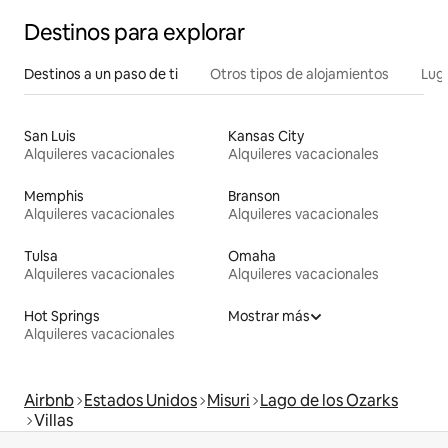
Destinos para explorar
Destinos a un paso de ti
Otros tipos de alojamientos
Lug
San Luis
Kansas City
Alquileres vacacionales
Alquileres vacacionales
Memphis
Branson
Alquileres vacacionales
Alquileres vacacionales
Tulsa
Omaha
Alquileres vacacionales
Alquileres vacacionales
Hot Springs
Mostrar más
Alquileres vacacionales
Airbnb
Estados Unidos
Misuri
Lago de los Ozarks
Villas