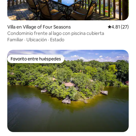
Villa en Village of Four Seasons
Calificación 
4.81 (27)
Condominio frente al lago con piscina cubierta
Familiar
·
Ubicación
·
Estado
Favorito entre huéspedes
Favorito entre huéspedes