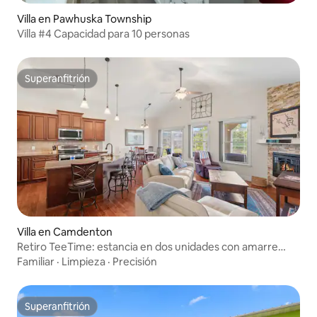
Villa en Pawhuska Township
Villa #4 Capacidad para 10 personas
Superanfitrión
Superanfitrión
Villa en Camdenton
Retiro TeeTime: estancia en dos unidades con amarre
para botes
Familiar
·
Limpieza
·
Precisión
Superanfitrión
Superanfitrión