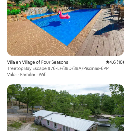
Villa en Village of Four Seasons
Calificación
4.6 (10)
Treetop Bay Escape #76-LF/3BD/3BA/Piscinas-6PP
Valor
·
Familiar
·
Wifi