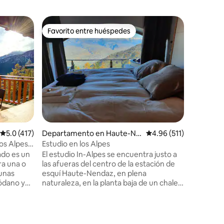
Departam
Favorito entre huéspedes
Favorit
re huéspedes
Favorito entre huéspedes
Favorit
Apartame
vista al l
Apartame
centro d
minutos a
restaura
con un al
ofrece u
Lac desde
desde lo
iones
están ori
Calificación promedio: 5.0 de 5; 417 evaluaciones
5.0 (417)
Departamento en Haute-Ne
Calificación promedio:
4.96 (511)
gran balc
ndaz
para disf
los Alpes
Estudio en los Alpes
vistas de
ado es un
El estudio In-Alpes se encuentra justo a
chimenea 
a una o
las afueras del centro de la estación de
por cable
 unas
esquí Haute-Nendaz, en plena
aparcami
Ródano y
naturaleza, en la planta baja de un chalet
cubierto.
construido en 1930 que fue
aquellos
completamente renovado en 2018. La
par para
cama plegable hace que este estudio sea
a montaña
único, con una vista de 48 km al valle del