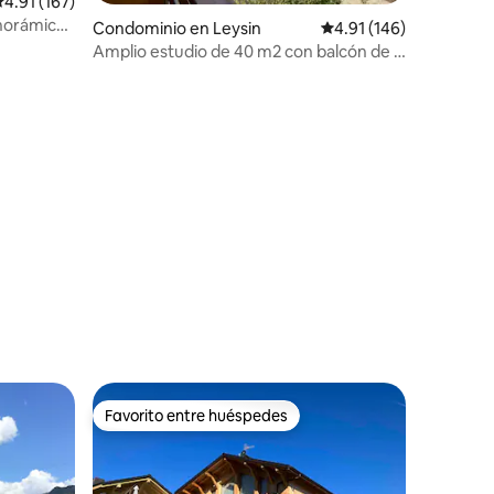
alificación promedio: 4.91 de 5; 167 evaluaciones
4.91 (167)
norámica
iones
Condominio en Leysin
Calificación promedio: 
4.91 (146)
Amplio estudio de 40 m2 con balcón de 6
m2
Favorito entre huéspedes
re huéspedes
Favorito entre huéspedes