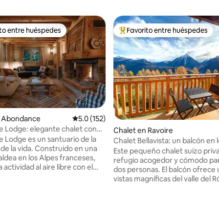
ito entre huéspedes
Favorito entre huéspedes
ejores en Favorito entre huéspedes
De los mejores en Favorito ent
n Abondance
Calificación promedio: 5.0 de 5; 152 evaluac
5.0 (152)
 Lodge: elegante chalet con
Chalet en Ravoire
reíbles
 Lodge es un santuario de la
Chalet Bellavista: un balcón en 
 de la vida. Construido en una
suizos
Este pequeño chalet suizo priv
ldea en los Alpes franceses,
refugio acogedor y cómodo par
a actividad al aire libre con el
dos personas. El balcón ofrece
 el retiro. Sus interiores
vistas magníficas del valle del 
 acabados elegantes y
de los Alpes suizos de Valais. Ideal para
 con toques únicos y
los amantes de la naturaleza o 
4.99 de 5; 103 evaluaciones
ales. Las camas son lujosamente
que simplemente quieren esca
 los baños están diseñados
relajarse y respirar el aire de l