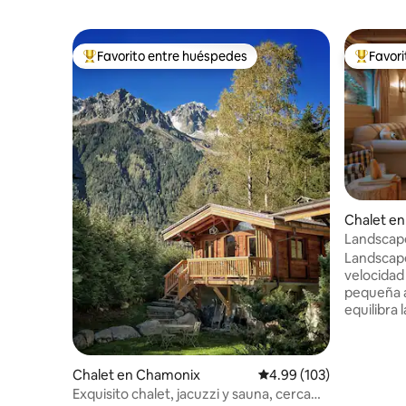
Favorito entre huéspedes
Favor
De los mejores en Favorito entre huéspedes
De los m
Chalet e
Landscape
vistas inc
Landscape
velocidad
pequeña a
equilibra l
descanso y
combinan
modernos
Chalet en Chamonix
Calificación promedio: 
4.99 (103)
tradicion
Exquisito chalet, jacuzzi y sauna, cerca
cómodas y