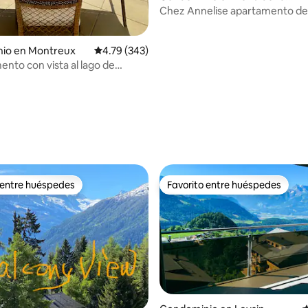
Morge (Sion
Chez Annelise apartamento de
habitaciones
io en Montreux
Calificación promedio: 4.79 de 5; 343 evaluac
4.79 (343)
nto con vista al lago de
- Résidence National
4.81 de 5; 150 evaluaciones
 entre huéspedes
Favorito entre huéspedes
 entre huéspedes
Favorito entre huéspedes