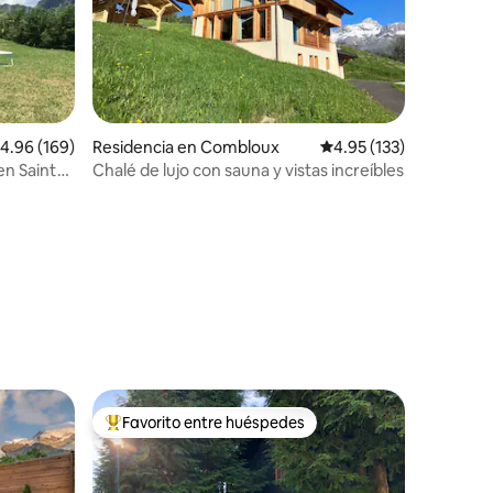
alificación promedio: 4.96 de 5; 169 evaluaciones
4.96 (169)
Residencia en Combloux
Calificación promedio: 
4.95 (133)
en Saint
Chalé de lujo con sauna y vistas increíbles
iones
Favorito entre huéspedes
re huéspedes
De los mejores en Favorito entre huéspedes