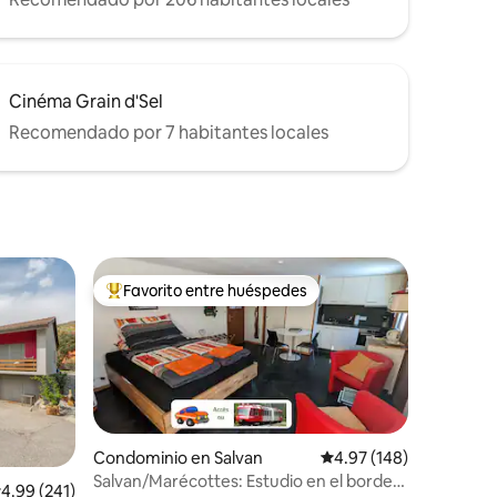
Cinéma Grain d'Sel
Recomendado por 7 habitantes locales
Favorito entre huéspedes
re huéspedes
De los mejores en Favorito entre huéspedes
Condominio en Salvan
Calificación promedio: 
4.97 (148)
Salvan/Marécottes: Estudio en el borde
alificación promedio: 4.99 de 5; 241 evaluaciones
4.99 (241)