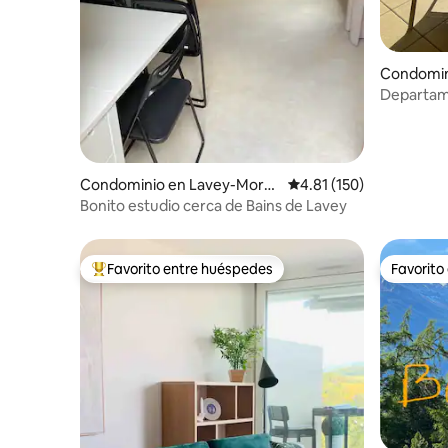
Condomin
Departame
Montreux 
Condominio en Lavey-Morcl
Calificación promedio: 
4.81 (150)
es
Bonito estudio cerca de Bains de Lavey
Favorito entre huéspedes
Favorito
De los mejores en Favorito entre huéspedes
Favorito