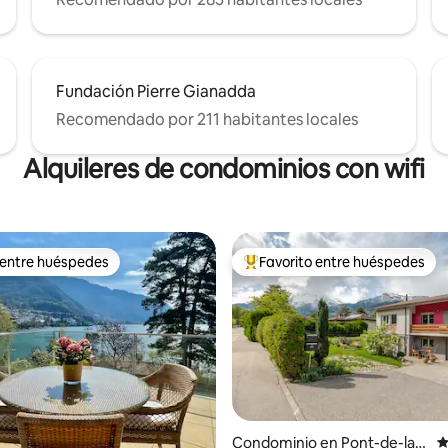
Fundación Pierre Gianadda
Recomendado por 211 habitantes locales
Alquileres de condominios con wifi
 entre huéspedes
Favorito entre huéspedes
 entre huéspedes
De los mejores en Favorito ent
Condominio en Pont-de-la-
C