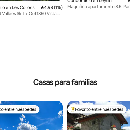
Condominio en Leysin
C
Magnífico apartamento 3.5. Pa
o en Les Collons
Calificación promedio: 4.98 de 5; 115 evaluac
4.98 (115)
de los Alpes
 Vallées Ski In-Out1850 Vista
a/Sauna
4.99 de 5; 159 evaluaciones
Casas para familias
ito entre huéspedes
Favorito entre huéspedes
ejores en Favorito entre huéspedes
De los mejores en Favorito ent