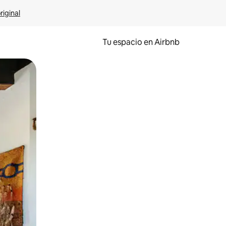
riginal
Tu espacio en Airbnb
ien tocando y deslizando la pantalla.