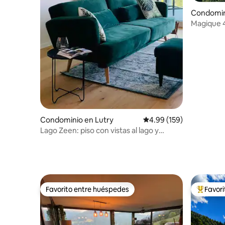
Condomini
Magique 4
XL/Piscin
Condominio en Lutry
Calificación promedio: 
4.99 (159)
Lago Zeen: piso con vistas al lago y
estacionamiento gratuito
Favorito entre huéspedes
Favor
Favorito entre huéspedes
De los m