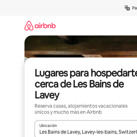
Ir
Pa
al
contenido
Lugares para hospedart
cerca de Les Bains de
Lavey
Reserva casas, alojamientos vacacionales
únicos y mucho más en Airbnb
Ubicación
Cuando los resultados estén disponibles, podrás na