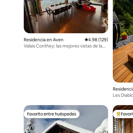
Residencia en Aven
Calificación promedio: 
4.98 (129)
Valais Conthey: las mejores vistas de la
llanura
Residencia en saint 
lps
Les Diabl
Vista Esp
Favorito entre huéspedes
Favor
Favorito entre huéspedes
De los m