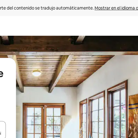
rte del contenido se tradujo automáticamente. 
Mostrar en el idioma o
e
vegar usando las teclas de las flechas hacia arriba y hacia abajo, o b