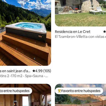
4.98 de 5; 129 evaluaciones
Residencia en Le Cret
C
El Tzambron-Villetta con vistas 
Barthélemy
jean d'au
Calificación promedio: 4.99 de 5; 105 evaluac
4.99 (105)
otins 2 -170 m2 - Spa+Sauna -
ectacular
ito entre huéspedes
Favorito entre huéspedes
ejores en Favorito entre huéspedes
De los mejores en Favorito ent