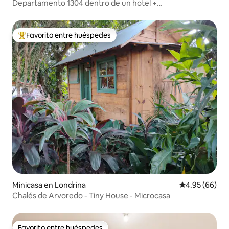
Departamento 1304 dentro de un hotel +
estacionamiento - centro de la ciudad
Favorito entre huéspedes
De los mejores en Favorito entre huéspedes
Minicasa en Londrina
Calificación p
4.95 (66)
Chalés de Arvoredo - Tiny House - Microcasa
Favorito entre huéspedes