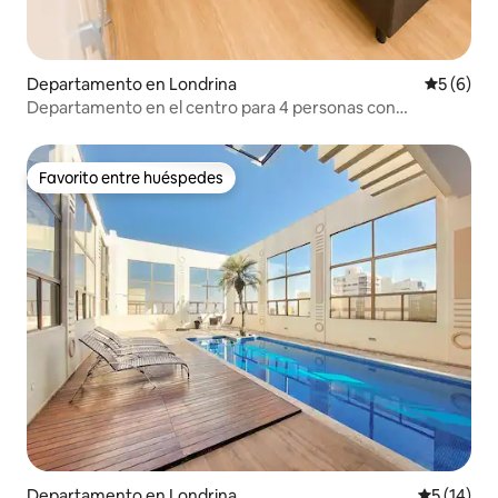
Departamento en Londrina
Calificac
5 (6)
Departamento en el centro para 4 personas con
estacionamiento
Favorito entre huéspedes
Favorito entre huéspedes
Departamento en Londrina
Calificaci
5 (14)