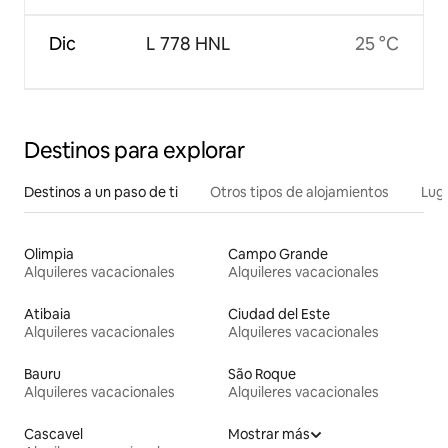
Dic
L 778 HNL
25 °C
Destinos para explorar
Destinos a un paso de ti
Otros tipos de alojamientos
Lug
Olimpia
Campo Grande
Alquileres vacacionales
Alquileres vacacionales
Atibaia
Ciudad del Este
Alquileres vacacionales
Alquileres vacacionales
Bauru
São Roque
Alquileres vacacionales
Alquileres vacacionales
Cascavel
Mostrar más