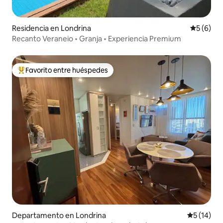
Residencia en Londrina
Calificac
5 (6)
Recanto Veraneio • Granja • Experiencia Premium
Favorito entre huéspedes
De los mejores en Favorito entre huéspedes
Departamento en Londrina
Calificaci
5 (14)