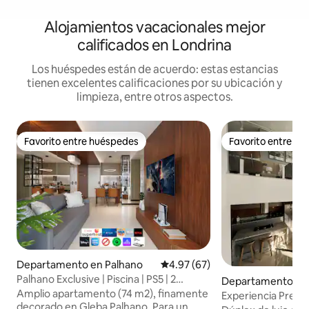
Alojamientos vacacionales mejor
calificados en Londrina
Los huéspedes están de acuerdo: estas estancias
tienen excelentes calificaciones por su ubicación y
limpieza, entre otros aspectos.
Favorito entre huéspedes
Favorito entre h
Favorito entre huéspedes
Favorito entre h
Departamento en Palhano
Calificación promedio: 4.97 de 
4.97 (67)
Palhano Exclusive | Piscina | PS5 | 2
Departamento en
lugares | Lujo
Amplio apartamento (74 m2), finamente
Experiencia Premiu
decorado en Gleba Palhano. Para un
lago