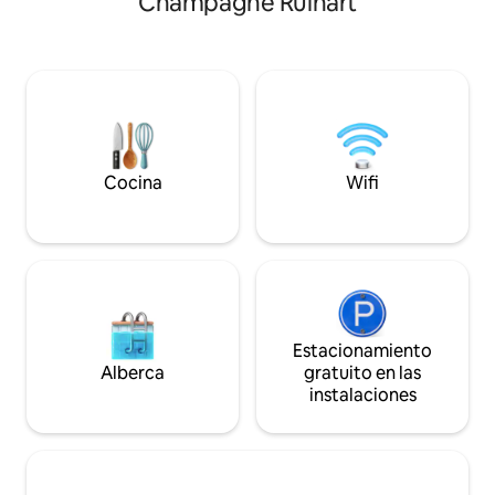
Champagne Ruinart
corazón de la ciudad de las
dormitorios (3 cam
coronaciones. Sus puntos fuertes son: -
de 2 camas individ
Su piscina privada. - su jacuzzi - su baño
con bañera y ducha
turco tradicional - su camilla de masajes -
muy grande, una 
Su proyector de vídeo. - Su proximidad al
equipada, aire aco
centro de la ciudad y a todos los servicios
eléctricas, fibra de
(farmacia, supermercados y tiendas,
conectada, vestid
tranvía...).
Cocina
Wifi
Estacionamiento
Alberca
gratuito en las
instalaciones