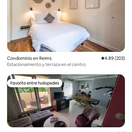
Condominio en Reims
Calificación pr
4.89 (203)
Estacionamiento y terraza en el centro
Favorito entre huéspedes
Favorito entre huéspedes