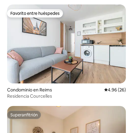
y aparcamiento privado
Favorito entre huéspedes
Favorito entre huéspedes
Condominio en Reims
Calificación p
4.96 (26)
Residencia Courcelles
Superanfitrión
Superanfitrión