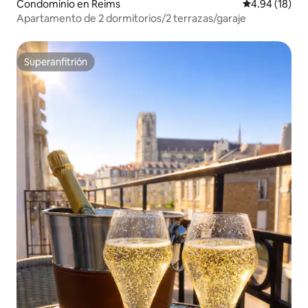
Condominio en Reims
Calificación 
4.94 (18)
Apartamento de 2 dormitorios/2 terrazas/garaje
Superanfitrión
Superanfitrión