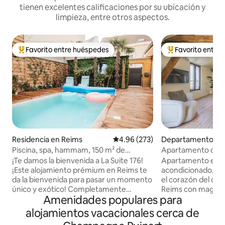
tienen excelentes calificaciones por su ubicación y
limpieza, entre otros aspectos.
Favorito entre huéspedes
Favorito entre
De los mejores en Favorito entre huéspedes
De los mejores en
Residencia en Reims
Calificación promedio: 4.96 de 5
4.96 (273)
Departamento en
Piscina, spa, hammam, 150 m² de
Apartamento con vi
bienestar en Reims
el corazón de Rei
¡Te damos la bienvenida a La Suite 176!
Apartamento enter
¡Este alojamiento prémium en Reims te
acondicionado, to
da la bienvenida para pasar un momento
el corazón del cen
único y exótico! Completamente
Reims con magnífica
Amenidades populares para
renovado y equipado con todo lo nuevo,
Al lado de los serv
La Suite 176 te transporta a un universo
agradable a pie. Diseñado por un
alojamientos vacacionales cerca de
tropical mientras permaneces en el
arquitecto, el ap