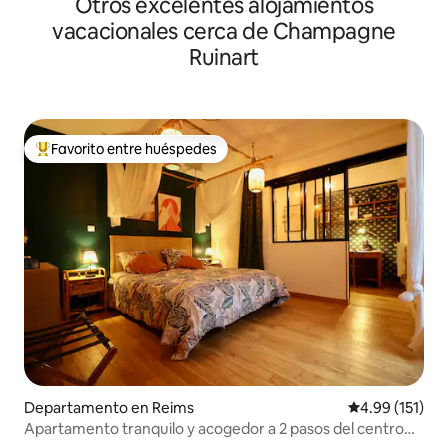
Otros excelentes alojamientos
vacacionales cerca de Champagne
Ruinart
Favorito entre huéspedes
De los mejores en Favorito entre huéspedes
Departamento en Reims
Calificación p
4.99 (151)
Apartamento tranquilo y acogedor a 2 pasos del centro
de la ciudad.