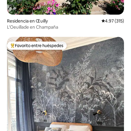
Residencia en Œuilly
Calificación p
4.97 (315)
L'Oeuillade en Champaña
Favorito entre huéspedes
De los mejores en Favorito entre huéspedes