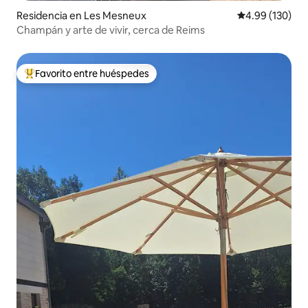
Residencia en Les Mesneux
Calificación pr
4.99 (130)
Champán y arte de vivir, cerca de Reims
Favorito entre huéspedes
De los mejores en Favorito entre huéspedes