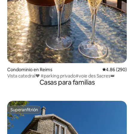
Condominio en Reims
Calificación pr
4.86 (290)
Vista catedral❤️ #parking privado#voie des Sacres👑
Casas para familias
Superanfitrión
Superanfitrión