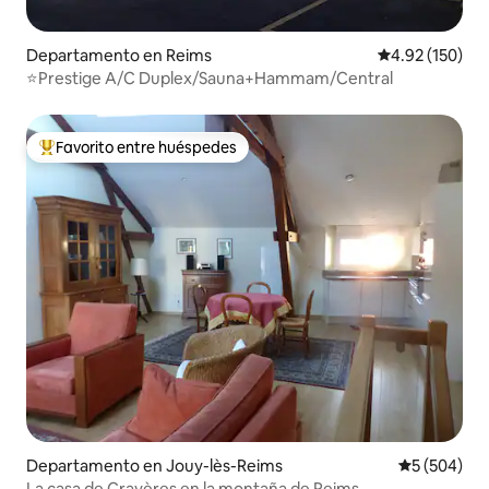
Departamento en Reims
Calificación p
4.92 (150)
⭐️Prestige A/C Duplex/Sauna+Hammam/Central
Favorito entre huéspedes
De los mejores en Favorito entre huéspedes
Departamento en Jouy-lès-Reims
Calificación
5 (504)
La casa de Crayères en la montaña de Reims