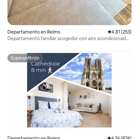
Departamento en Reims
Calificación p
4.81 (253)
Departamento familiar acogedor con aire acondicionado,
chimenea y equipamiento para bebés
Superanfitrión
Superanfitrión
Departamento en Reims
Calificación p
4.74 (874)