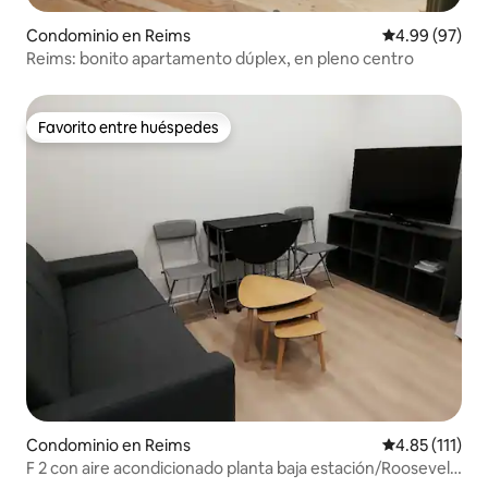
Condominio en Reims
Calificación p
4.99 (97)
Reims: bonito apartamento dúplex, en pleno centro
Favorito entre huéspedes
Favorito entre huéspedes
Condominio en Reims
Calificación p
4.85 (111)
F 2 con aire acondicionado planta baja estación/Roosevelt