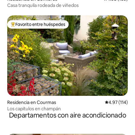
Casa tranquila rodeada de viñedos
Favorito entre huéspedes
De los mejores en Favorito entre huéspedes
Residencia en Courmas
Calificación p
4.97 (114)
Los capítulos en champán
Departamentos con aire acondicionado