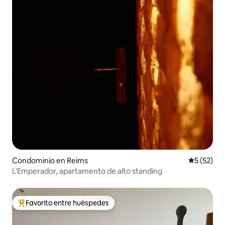
Condominio en Reims
Calificaci
5 (52)
L'Emperador, apartamento de alto standing
Favorito entre huéspedes
De los mejores en Favorito entre huéspedes