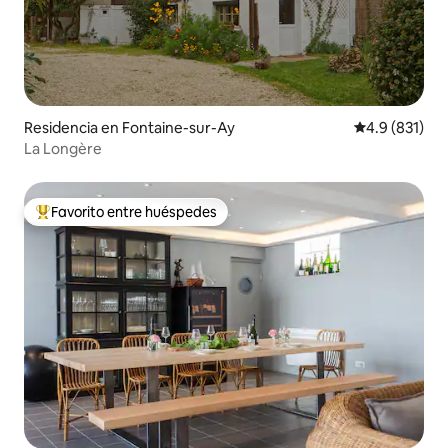
Residencia en Fontaine-sur-Ay
Calificación 
4.9 (831)
La Longère
Favorito entre huéspedes
De los mejores en Favorito entre huéspedes