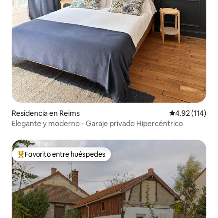
Residencia en Reims
Calificación p
4.92 (114)
Elegante y moderno - Garaje privado Hipercéntrico
Favorito entre huéspedes
De los mejores en Favorito entre huéspedes