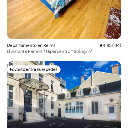
Departamento en Reims
Calificación p
4.95 (114)
El instante Rémois * Hipercentro * Bolingrin*
Favorito entre huéspedes
Favorito entre huéspedes