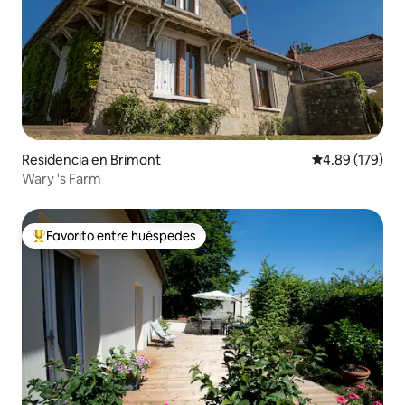
Residencia en Brimont
Calificación pr
4.89 (179)
Wary 's Farm
Favorito entre huéspedes
De los mejores en Favorito entre huéspedes