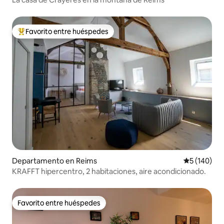
Favorito entre huéspedes
De los mejores en Favorito entre huéspedes
Departamento en Reims
Calificació
5 (140)
KRAFFT hipercentro, 2 habitaciones, aire acondicionado.
Favorito entre huéspedes
Favorito entre huéspedes