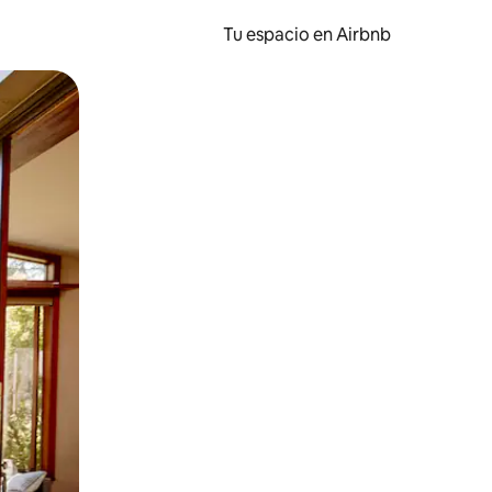
Tu espacio en Airbnb
ien tocando y deslizando la pantalla.