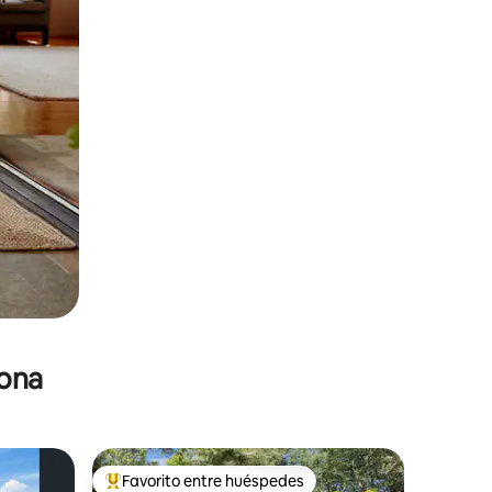
zona
Favorito entre huéspedes
De los mejores en Favorito entre huéspedes