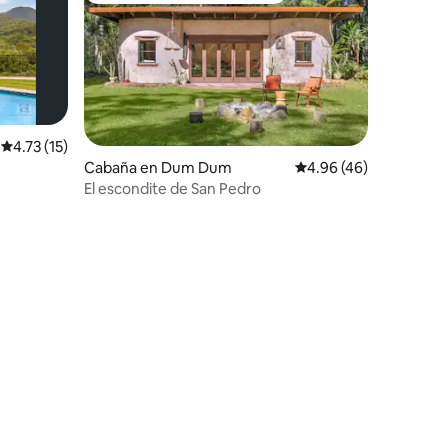
Calificación promedio: 4.73 de 5; 15 evaluaciones
4.73 (15)
Cabaña en Dum Dum
Calificación promedio:
4.96 (46)
El escondite de San Pedro
iones