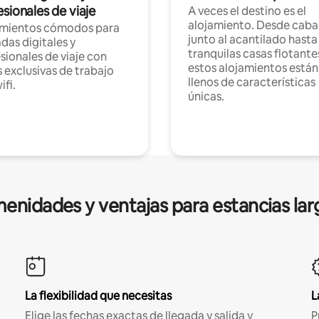
sionales de viaje
A veces el destino es el
alojamiento. Desde caba
amientos cómodos para
junto al acantilado hasta
as digitales y
tranquilas casas flotante
sionales de viaje con
estos alojamientos están
 exclusivas de trabajo
llenos de características
ifi.
únicas.
enidades y ventajas para estancias lar
La flexibilidad que necesitas
L
Elige las fechas exactas de llegada y salida y
P