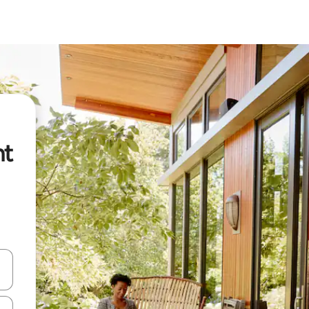
nt
vegar usando las teclas de las flechas hacia arriba y hacia abajo, o b