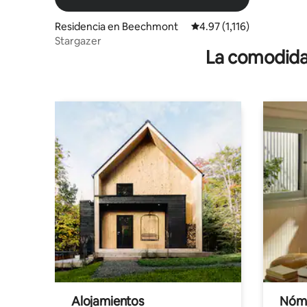
Residencia en Beechmont
Calificación promedio: 4.
4.97 (1,116)
Stargazer
La comodidad
Alojamientos
Nóma