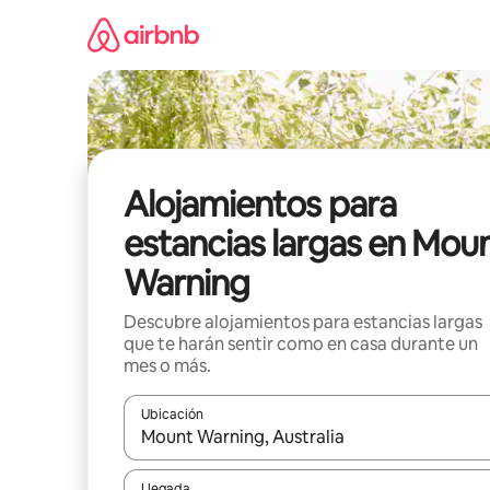
Ir
al
contenido
Alojamientos para
estancias largas en Mou
Warning
Descubre alojamientos para estancias largas
que te harán sentir como en casa durante un
mes o más.
Ubicación
Cuando los resultados estén disponibles, podrás na
Llegada