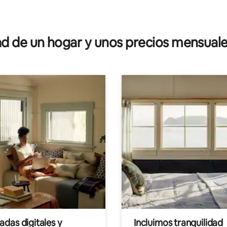
97 de 5; 1,116 evaluaciones
 de un hogar y unos precios mensuale
das digitales y
Incluimos tranquilidad