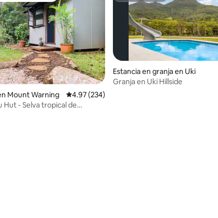
Estancia en granja en Uki
Granja en Uki Hillside
 en Mount Warning
Calificación promedio: 4.97 de 5; 234 evaluac
4.97 (234)
 Hut - Selva tropical de
n