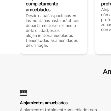
completamente
profe
amueblados
Aloj
nómad
Desde cabañas pacíficas en
profe
las montañas hasta prácticos
zonas
departamentos en el medio
con w
de la ciudad, estos
alojamientos amueblados
tienen todas las amenidades
de un hogar.
Am
Alojamientos amueblados
Alojamientos totalmente amueblados con