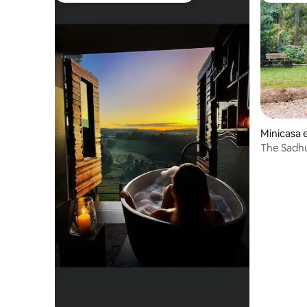
Minicasa
The Sadhu
Wollumbi