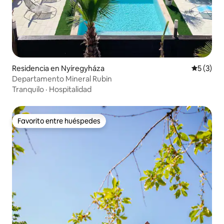
Residencia en Nyíregyháza
Calificac
5 (3)
Departamento Mineral Rubin
Tranquilo
·
Hospitalidad
Favorito entre huéspedes
Favorito entre huéspedes