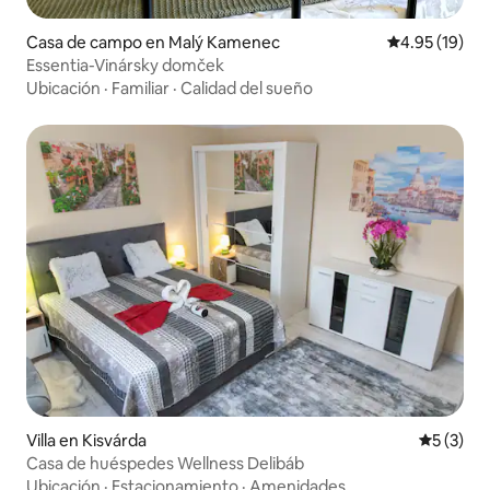
Casa de campo en Malý Kamenec
Calificación 
4.95 (19)
Essentia-Vinársky domček
Ubicación
·
Familiar
·
Calidad del sueño
Villa en Kisvárda
Calificac
5 (3)
Casa de huéspedes Wellness Delibáb
Ubicación
·
Estacionamiento
·
Amenidades