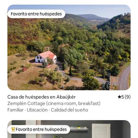
Favorito entre huéspedes
Favorito entre huéspedes
Casa de huéspedes en Abaújkér
Calificac
5 (9)
Zemplén Cottage (cinema room, breakfast)
Familiar
·
Ubicación
·
Calidad del sueño
Favorito entre huéspedes
De los mejores en Favorito entre huéspedes