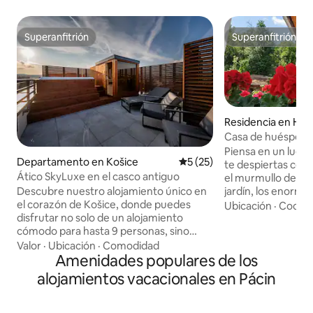
Superanfitrión
Superanfitrión
Superanfitrión
Superanfitrión
Residencia en Há
Casa de huéspedes
el bosque
Piensa en un luga
Departamento en Košice
Calificación promedio: 5 de 
5 (25)
te despiertas con e
Ático SkyLuxe en el casco antiguo
el murmullo del ar
jardín, los enormes
Descubre nuestro alojamiento único en
Zemplén susurran 
el corazón de Košice, donde puedes
Ubicación
·
Cocina
Casa de Huéspede
disfrutar no solo de un alojamiento
casa de campo de 
cómodo para hasta 9 personas, sino
de piedra, con pór
también de servicios de bienestar con
Valor
·
Ubicación
·
Comodidad
donde la tranquili
jacuzzi y sauna. Nuestra oferta le
Amenidades populares de los
encuentra con la
permitirá experimentar la ciudad en
alojamientos vacacionales en Pácin
¡Queremos que su
todo su esplendor con una hermosa
de inmediato con es
vista de su centro. La sauna, la bañera de
esperamos en la c
hidromasaje, el aparcamiento y las