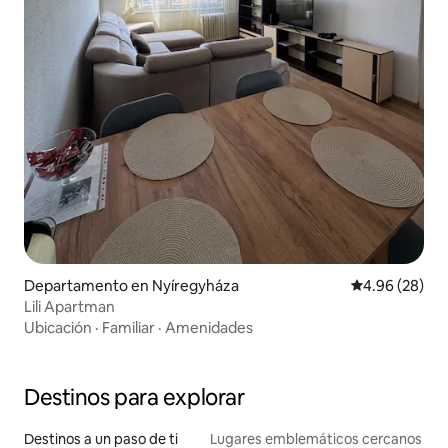
Departamento en Nyíregyháza
Calificación p
4.96 (28)
Lili Apartman
Ubicación
·
Familiar
·
Amenidades
Destinos para explorar
Destinos a un paso de ti
Lugares emblemáticos cercanos