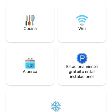
vino espumoso Ka
opciones de llegada anticipada o salida
refrigerado y cáps
después de la hora establecida están
Gusto para comen
disponibles por un suplemento y no
están incluidos en el precio base del
alojamiento. ¡Esperamos su visita y
estaremos encantados de brindarle una
Cocina
Wifi
experiencia inolvidable en nuestra
hermosa ciudad!
Estacionamiento
Alberca
gratuito en las
instalaciones