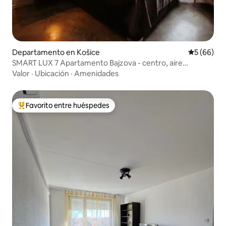
Departamento en Košice
Calificaci
5 (66)
SMART LUX 7 Apartamento Bajzova - centro, aire
acondicionado 2x
Valor
·
Ubicación
·
Amenidades
Favorito entre huéspedes
De los mejores en Favorito entre huéspedes