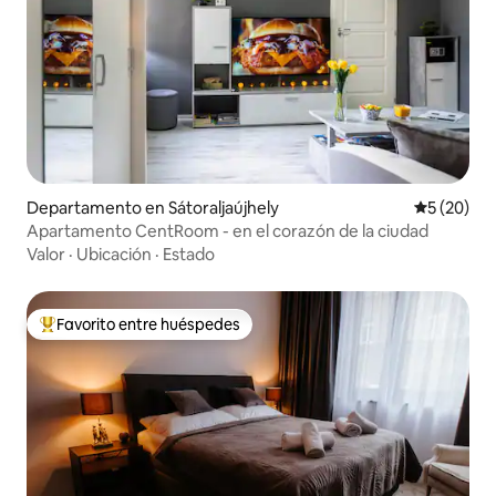
Departamento en Sátoraljaújhely
Calificaci
5 (20)
Apartamento CentRoom - en el corazón de la ciudad
Valor
·
Ubicación
·
Estado
Favorito entre huéspedes
De los mejores en Favorito entre huéspedes