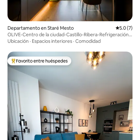
Departamento en Staré Mesto
Calificació
5.0 (7)
OLIVE-Centro de la ciudad-Castillo-Ribera-Refrigeración
en el techo
Ubicación
·
Espacios interiores
·
Comodidad
Favorito entre huéspedes
De los mejores en Favorito entre huéspedes