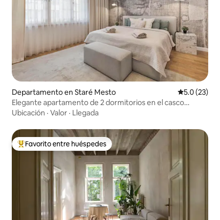
Departamento en Staré Mesto
Calificación
5.0 (23)
Elegante apartamento de 2 dormitorios en el casco
antiguo
Ubicación
·
Valor
·
Llegada
Favorito entre huéspedes
De los mejores en Favorito entre huéspedes