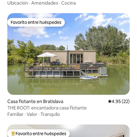
vista amplia, parrilla
Ubicación
·
Amenidades
·
Cocina
Favorito entre huéspedes
Favorito entre huéspedes
Casa flotante en Bratislava
Calificación 
4.95 (22)
THE ROOT: encantadora casa flotante
Familiar
·
Valor
·
Tranquilo
Favorito entre huéspedes
De los mejores en Favorito entre huéspedes