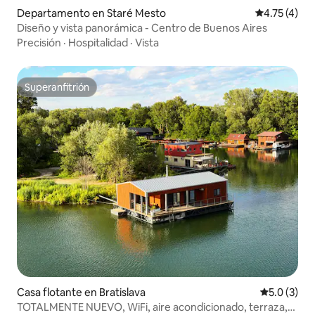
Departamento en Staré Mesto
Calificación
4.75 (4)
Diseño y vista panorámica - Centro de Buenos Aires
Precisión
·
Hospitalidad
·
Vista
Superanfitrión
Superanfitrión
Casa flotante en Bratislava
Calificació
5.0 (3)
TOTALMENTE NUEVO, WiFi, aire acondicionado, terraza,