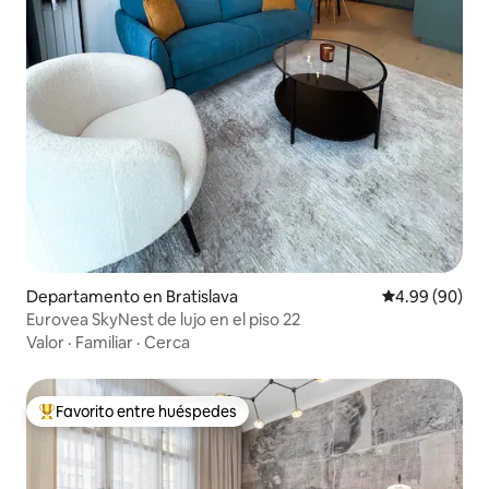
Departamento en Bratislava
Calificación p
4.99 (90)
Eurovea SkyNest de lujo en el piso 22
Valor
·
Familiar
·
Cerca
Favorito entre huéspedes
De los mejores en Favorito entre huéspedes