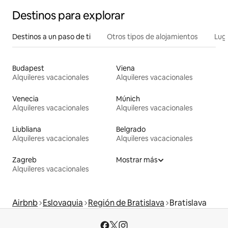
Destinos para explorar
Destinos a un paso de ti
Otros tipos de alojamientos
Lug
Budapest
Viena
Alquileres vacacionales
Alquileres vacacionales
Venecia
Múnich
Alquileres vacacionales
Alquileres vacacionales
Liubliana
Belgrado
Alquileres vacacionales
Alquileres vacacionales
Zagreb
Mostrar más
Alquileres vacacionales
Airbnb
Eslovaquia
Región de Bratislava
Bratislava