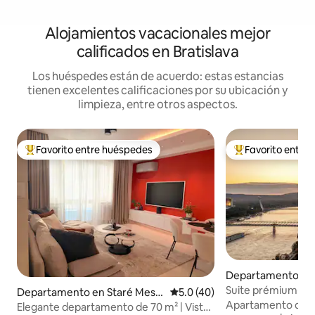
Alojamientos vacacionales mejor
calificados en Bratislava
Los huéspedes están de acuerdo: estas estancias
tienen excelentes calificaciones por su ubicación y
limpieza, entre otros aspectos.
Favorito entre huéspedes
Favorito entre
De los mejores en Favorito entre huéspedes
De los mejores en
Departamento en B
Suite prémium※Vis
Departamento en Staré Mest
Calificación promedio: 5.0 de 
5.0 (40)
ANTIGUO※Estaci
Apartamento de e
o
Elegante departamento de 70 m² | Vista