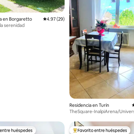
4.92 de 5; 234 evaluaciones
a en Borgaretto
Calificación promedio: 4.97 de 5; 29 evaluac
4.97 (29)
 la serenidad
Residencia en Turín
C
TheSquare-InalpiArena/Univers
fiere/Stadio
 entre huéspedes
Favorito entre huéspedes
 entre huéspedes
De los mejores en Favorito ent