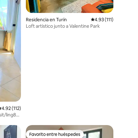
iones
Residencia en Turín
Calificación promedio:
4.93 (111)
Loft artístico junto a Valentine Park
alificación promedio: 4.92 de 5; 112 evaluaciones
4.92 (112)
it/ling8
Favorito entre huéspedes
re huéspedes
Favorito entre huéspedes