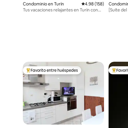
Condominio en Turín
Calificación promedio: 
4.98 (158)
Condomin
Tus vacaciones relajantes en Turín con
[Suite del
estacionamiento gratuito
Favorito entre huéspedes
Favor
De los mejores en Favorito entre huéspedes
De los m