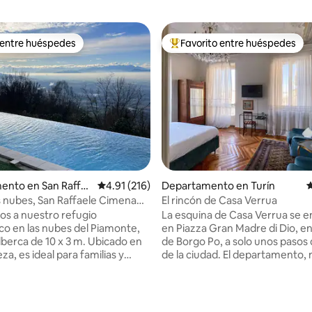
 entre huéspedes
Favorito entre huéspedes
 entre huéspedes
De los mejores en Favorito ent
ento en San Raffa
Calificación promedio: 4.91 de 5; 216 evaluac
4.91 (216)
Departamento en Turín
C
as nubes, San Raffaele Cimena
El rincón de Casa Verrua
os a nuestro refugio
La esquina de Casa Verrua se 
o en las nubes del Piamonte,
en Piazza Gran Madre di Dio, en 
lberca de 10 x 3 m. Ubicado en
de Borgo Po, a solo unos pasos 
eza, es ideal para familias y
de la ciudad. El departamento, muy
queños. El departamento es
panorámico, está ubicado en e
pero las áreas comunes se
piso (escalera con ascensor) de
 con los anfitriones. Tiene un
edificio histórico y consta de tr
4.98 de 5; 248 evaluaciones
n vista panorámica de Turín y
dormitorios, dos baños y cocina.