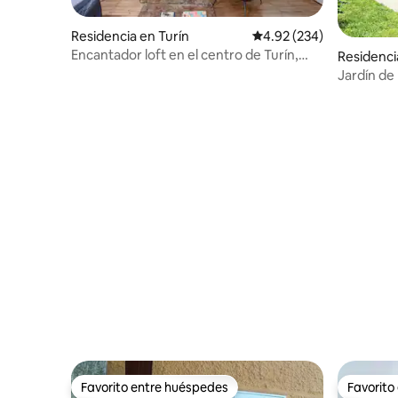
Residencia en Turín
Calificación promedio: 
4.92 (234)
Encantador loft en el centro de Turín,
Residenci
Borgo Vanchiglia
Jardín de
Favorito entre huéspedes
Favorito
Favorito entre huéspedes
Favorito