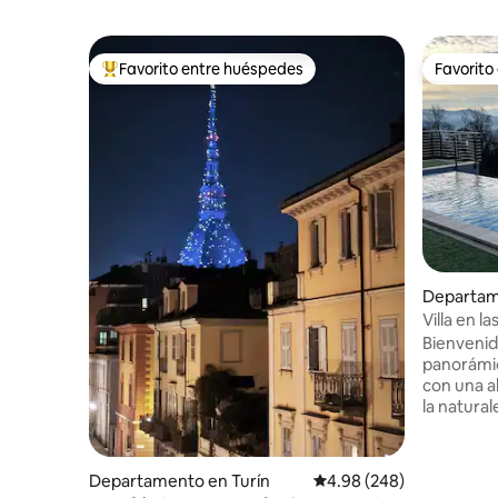
Favorito entre huéspedes
Favorito
De los mejores en Favorito entre huéspedes
Favorito
Departam
ele
Villa en l
(TO)
Bienvenid
panorámic
con una a
la natural
grupos pe
privado, 
comparten
Departamento en Turín
Calificación promedio: 
4.98 (248)
balcón co