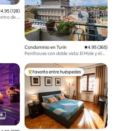
iones
alificación promedio: 4.95 de 5; 128 evaluaciones
4.95 (128)
entro de la
Condominio en Turín
Calificación promedio: 
4.95 (365)
Penthouse con doble vista: El Mole y el
perfil urbano de Turín
Favorito entre huéspedes
De los mejores en Favorito entre huéspedes