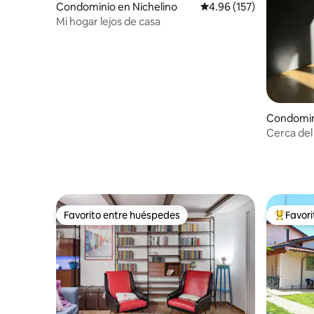
Condominio en Nichelino
Calificación promedio: 
4.96 (157)
Mi hogar lejos de casa
Condomin
Cerca del 
Favorito entre huéspedes
Favor
Favorito entre huéspedes
De los m