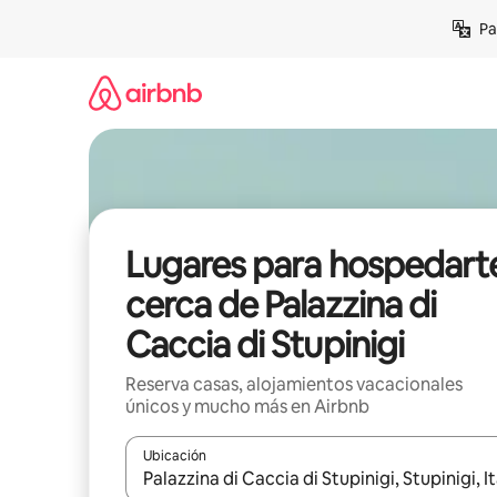
Ir
Pa
al
contenido
Lugares para hospedart
cerca de Palazzina di
Caccia di Stupinigi
Reserva casas, alojamientos vacacionales
únicos y mucho más en Airbnb
Ubicación
Cuando los resultados estén disponibles, podrás na