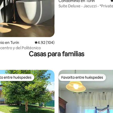
Condominio en Turín
C
4.96 de 5; 157 evaluaciones
Suite Deluxe - Jacuzzi - *Privat
io en Turín
Calificación promedio: 4.92 de 5; 104 evaluac
4.92 (104)
centro y del Politécnico
Casas para familias
ito entre huéspedes
Favorito entre huéspedes
ejores en Favorito entre huéspedes
Favorito entre huéspedes