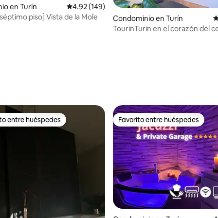
4.98 de 5; 158 evaluaciones
io en Turín
Calificación promedio: 4.92 de 5; 149 evaluac
4.92 (149)
 séptimo piso] Vista de la Mole
Condominio en Turín
C
TourinTurin en el corazón del c
ciudad
ito entre huéspedes
Favorito entre huéspedes
ejores en Favorito entre huéspedes
Favorito entre huéspedes