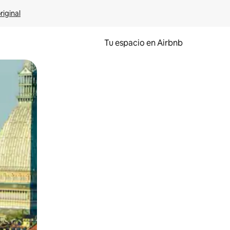
riginal
Tu espacio en Airbnb
ien tocando y deslizando la pantalla.