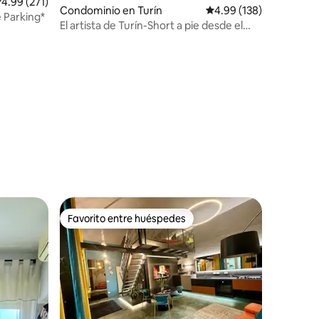
alificación promedio: 4.99 de 5; 271 evaluaciones
4.99 (271)
Condominio en Turín
Calificación promedio: 
4.99 (138)
e Parking*
El artista de Turín-Short a pie desde el
centro de la ciudad
iones
Favorito entre huéspedes
Favorito entre huéspedes