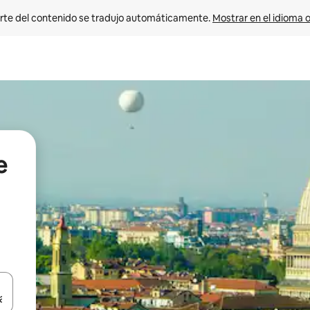
rte del contenido se tradujo automáticamente. 
Mostrar en el idioma o
e
vegar usando las teclas de las flechas hacia arriba y hacia abajo, o b