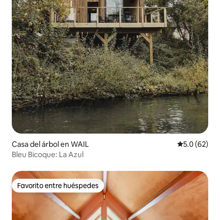
Casa del árbol en WAIL
Calificación
5.0 (62)
Bleu Bicoque: La Azul
Favorito entre huéspedes
Favorito entre huéspedes