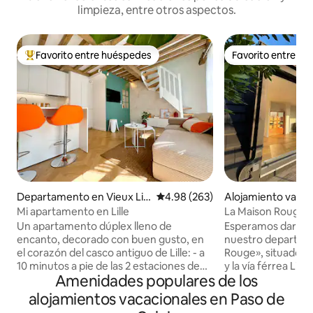
limpieza, entre otros aspectos.
Favorito entre huéspedes
Favorito entre h
De los mejores en Favorito entre huéspedes
Favorito entre h
Departamento en Vieux Lill
Calificación promedio: 4.98 de 5
4.98 (263)
Alojamiento vacac
e
teenwerck
Mi apartamento en Lille
La Maison Rouge
Un apartamento dúplex lleno de
Esperamos darle l
encanto, decorado con buen gusto, en
nuestro departam
el corazón del casco antiguo de Lille: - a
Rouge», situado en 
10 minutos a pie de las 2 estaciones de
y la vía férrea Lil
Amenidades populares de los
tren Lille Flandres y Lille Europe - a 10
estación de tren y l
minutos a pie del metro Rihour o del
autopista cerca de
alojamientos vacacionales en Paso de
metro Lille Flandre - a 5 minutos a pie de
Apartamento inde