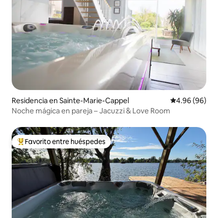
Residencia en Sainte-Marie-Cappel
Calificación p
4.96 (96)
Noche mágica en pareja – Jacuzzi & Love Room
Favorito entre huéspedes
De los mejores en Favorito entre huéspedes