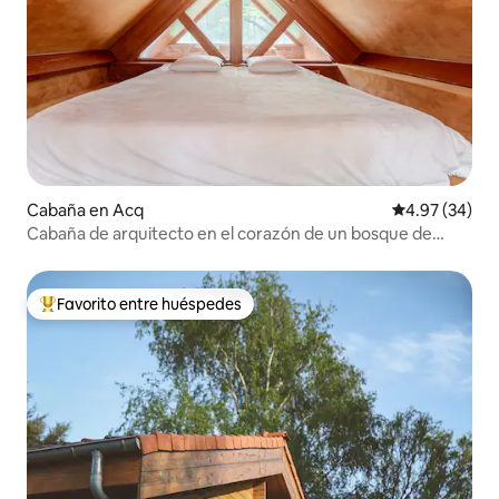
Cabaña en Acq
Calificación p
4.97 (34)
Cabaña de arquitecto en el corazón de un bosque de
castillos
Favorito entre huéspedes
De los mejores en Favorito entre huéspedes