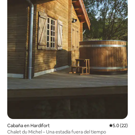
Cabaña en Hardifort
Calificación
5.0 (22)
Chalet du Michel – Una estadía fuera del tiempo