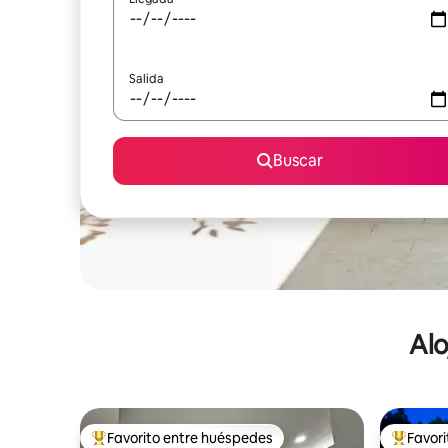
Salida
Buscar
Alo
Favorito entre huéspedes
Favor
De los mejores en Favorito entre huéspedes
De los m