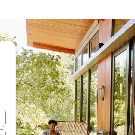
vegar usando las teclas de las flechas hacia arriba y hacia abajo, o b