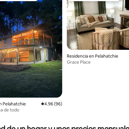
4.96 de 5; 143 evaluaciones
Residencia en Pelahatchie
Grace Place
 Pelahatchie
Calificación promedio: 4.96 de 5; 96 evaluac
4.96 (96)
a de todo
 de un hogar y unos precios mensuale