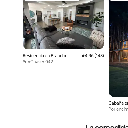
Residencia en Brandon
Calificación promedio: 
4.96 (143)
SunChaser 042
Cabaña en
Por encim
La comodidad