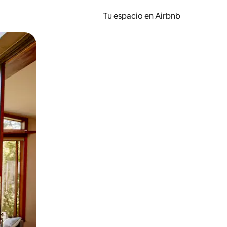
Tu espacio en Airbnb
ien tocando y deslizando la pantalla.