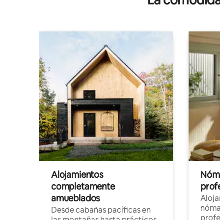
Alojamientos
Nóma
completamente
profe
amueblados
Aloj
nómad
Desde cabañas pacíficas en
profe
las montañas hasta prácticos