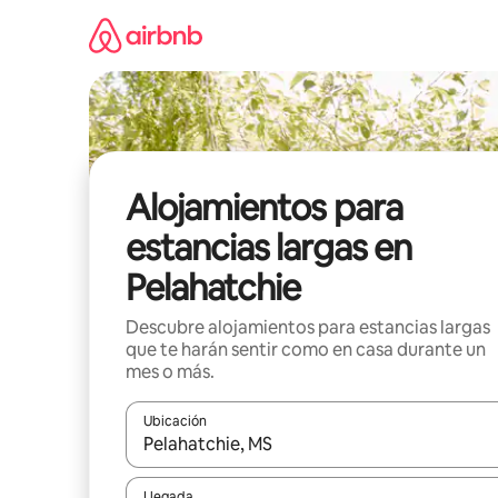
Ir
al
contenido
Alojamientos para
estancias largas en
Pelahatchie
Descubre alojamientos para estancias largas
que te harán sentir como en casa durante un
mes o más.
Ubicación
Cuando los resultados estén disponibles, podrás na
Llegada