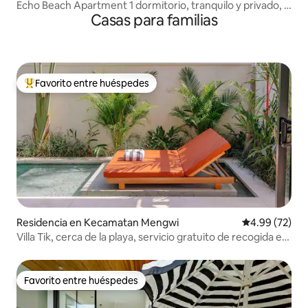
Echo Beach Apartment 1 dormitorio, tranquilo y privado, a
Casas para familias
100 metros de la playa
Favorito entre huéspedes
De los mejores en Favorito entre huéspedes
Residencia en Kecamatan Mengwi
Calificación p
4.99 (72)
Villa Tik, cerca de la playa, servicio gratuito de recogida en
el aeropuerto
Favorito entre huéspedes
Favorito entre huéspedes