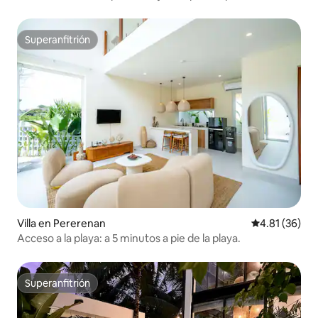
Superanfitrión
Superanfitrión
Villa en Pererenan
Calificación 
4.81 (36)
Acceso a la playa: a 5 minutos a pie de la playa.
Superanfitrión
Superanfitrión