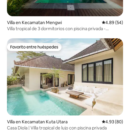
Villa en Kecamatan Mengwi
Calificación p
4.89 (54)
Villa tropical de 3 dormitorios con piscina privada -
Pererenan
Favorito entre huéspedes
Favorito entre huéspedes
Villa en Kecamatan Kuta Utara
Calificación p
4.93 (80)
Casa Diola | Villa tropical de lujo con piscina privada