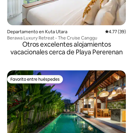
Departamento en Kuta Utara
Calificación 
4.77 (39)
Berawa Luxury Retreat - The Cruise Canggu
Otros excelentes alojamientos
vacacionales cerca de Playa Pererenan
Favorito entre huéspedes
Favorito entre huéspedes