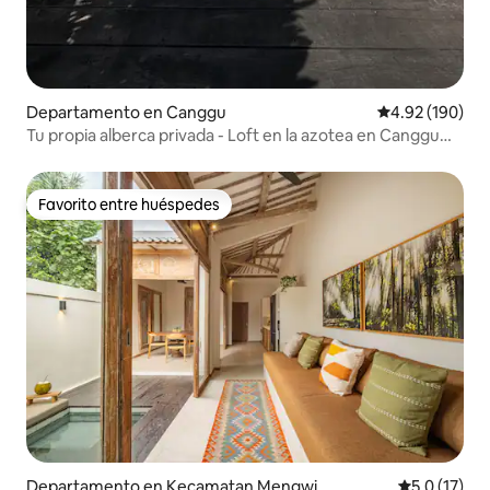
Departamento en Canggu
Calificación pr
4.92 (190)
Tu propia alberca privada - Loft en la azotea en Canggu
con 2 camas
Favorito entre huéspedes
Favorito entre huéspedes
Departamento en Kecamatan Mengwi
Calificación
5.0 (17)