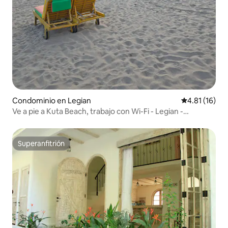
Condominio en Legian
Calificación 
4.81 (16)
Ve a pie a Kuta Beach, trabajo con Wi-Fi - Legian -
Seminyak
Superanfitrión
Superanfitrión