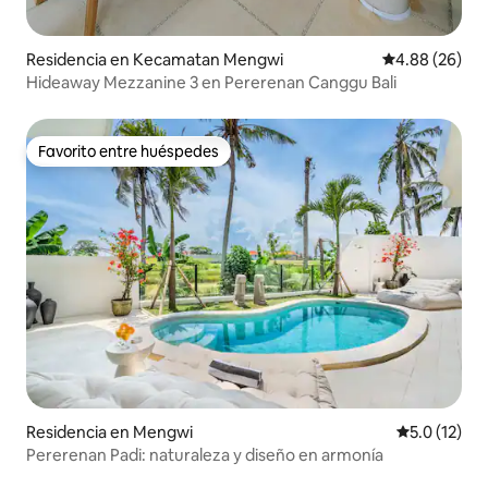
Residencia en Kecamatan Mengwi
Calificación p
4.88 (26)
Hideaway Mezzanine 3 en Pererenan Canggu Bali
Favorito entre huéspedes
Favorito entre huéspedes
Residencia en Mengwi
Calificación
5.0 (12)
Pererenan Padi: naturaleza y diseño en armonía