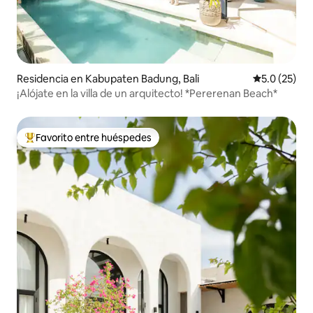
Residencia en Kabupaten Badung, Bali
Calificación
5.0 (25)
¡Alójate en la villa de un arquitecto! *Pererenan Beach*
Favorito entre huéspedes
De los mejores en Favorito entre huéspedes