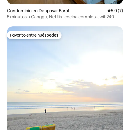
Condominio en Denpasar Barat
Calificació
5.0 (7)
5 minutos->Canggu, Netflix, cocina completa, wifi240
mbps
Favorito entre huéspedes
Favorito entre huéspedes