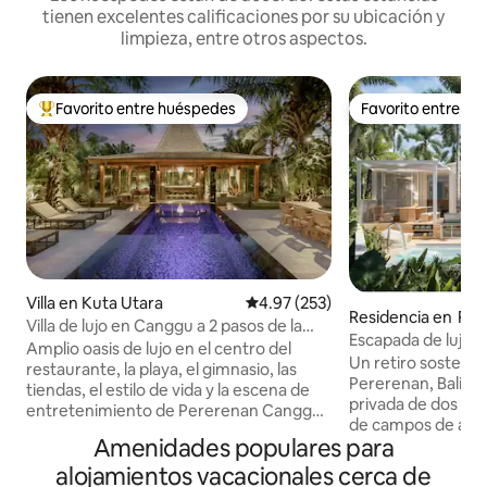
tienen excelentes calificaciones por su ubicación y
limpieza, entre otros aspectos.
Favorito entre huéspedes
Favorito entre h
De los mejores en Favorito entre huéspedes
Favorito entre h
Villa en Kuta Utara
Calificación promedio: 4.97 de 5
4.97 (253)
Residencia en Pe
Villa de lujo en Canggu a 2 pasos de la
Escapada de lujo: v
playa y el entretenimiento
Amplio oasis de lujo en el centro del
con piscina y vist
Un retiro sostenibl
restaurante, la playa, el gimnasio, las
Pererenan, Bali. Est
tiendas, el estilo de vida y la escena de
privada de dos re
entretenimiento de Pererenan Canggu.
de campos de arro
Enorme villa de 900 metros cuadrados
Amenidades populares para
un río que fluye c
con bonita piscina. Fácil acceso a pie a las
histórico. A pocos
alojamientos vacacionales cerca de
calles principales. Desayuno y limpieza 5
playas, ofrece un 