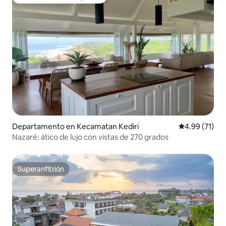
Favorito entre huéspedes
Departamento en Kecamatan Kediri
Calificación 
4.99 (71)
Nazaré: ático de lujo con vistas de 270 grados
Superanfitrión
Superanfitrión