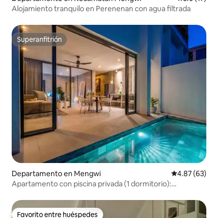
Alojamiento tranquilo en Perenenan con agua filtrada
Superanfitrión
Superanfitrión
Departamento en Mengwi
Calificación p
4.87 (63)
Apartamento con piscina privada (1 dormitorio):
2 habitaciones y wifi rápido
Favorito entre huéspedes