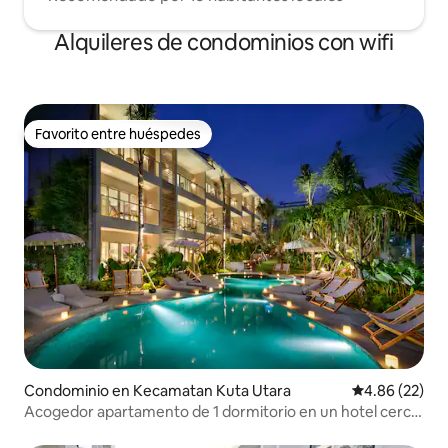
Alquileres de condominios con wifi
Favorito entre huéspedes
Favorito entre huéspedes
Condominio en Kecamatan Kuta Utara
Calificación p
4.86 (22)
Acogedor apartamento de 1 dormitorio en un hotel cerca
de la playa.