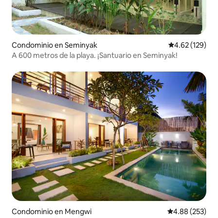
Condominio en Seminyak
Calificación p
4.62 (129)
A 600 metros de la playa. ¡Santuario en Seminyak!
Condominio en Mengwi
Calificación pr
4.88 (253)