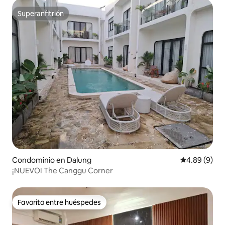
Superanfitrión
Superanfitrión
Condominio en Dalung
Calificación
4.89 (9)
¡NUEVO! The Canggu Corner
Favorito entre huéspedes
Favorito entre huéspedes