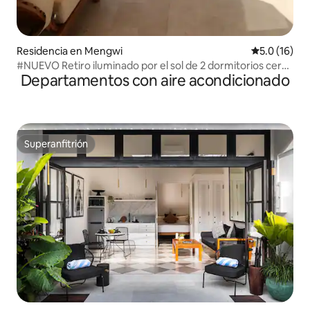
Residencia en Mengwi
Calificación
5.0 (16)
#NUEVO Retiro iluminado por el sol de 2 dormitorios cerca
Departamentos con aire acondicionado
de la PLAYA con azotea
Superanfitrión
Superanfitrión