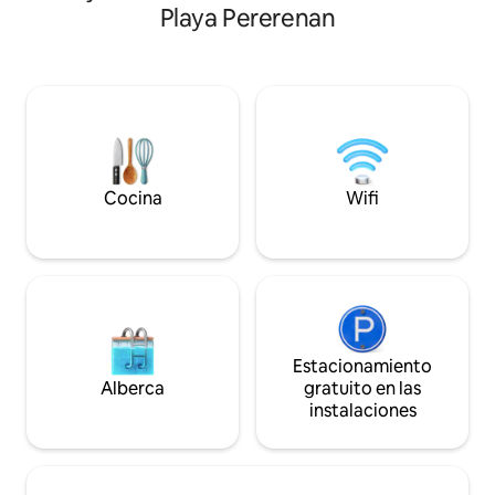
días a la semana. Enorme sala de estar
Playa Pererenan
abierta, una pisci
separada con aire acondicionado. 2
comodidades mode
dormitorios de lujo tamaño king con
parejas, familias o
baño privado + sofá. Nuestro fantástico
volver a conectar. 
personal hace masajes en casa y se
profundizar en un vi
organizan fácilmente almuerzos o cenas
traslados directos
especiales. 3 televisores que incluyen
disponibles para qu
Sony de 75". Fácil acceso a los clubes
sean sencillas. Po
Berawa y Echo Beach Finns, Atlas, The
nosotros para obt
Lawn, etc.
Cocina
Wifi
Estacionamiento
Alberca
gratuito en las
instalaciones