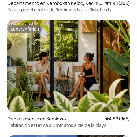
Departamento en Kerobokan Kelod, Kec. Ku
Calificación pr
4.93 (200)
ta Utara, Kabupaten Badung
Paseo por el centro de Seminyak hasta Sistefields
Superanfitrión
Superanfitrión
Departamento en Seminyak
Calificación pr
4.82 (365)
Habitación estética a 2 minutos a pie de la playa