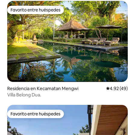
Favorito entre huéspedes
Favorito entre huéspedes
Residencia en Kecamatan Mengwi
Calificación 
4.92 (49)
Villa Belong Dua.
Favorito entre huéspedes
Favorito entre huéspedes