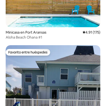
Minicasa en Port Aransas
Calificación p
4.91 (175)
Aloha Beach Ohana #1
Favorito entre huéspedes
Favorito entre huéspedes