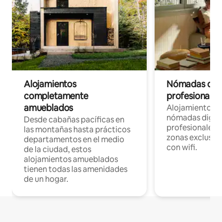
Alojamientos
Nómadas digit
completamente
profesionales 
amueblados
Alojamientos 
nómadas digita
Desde cabañas pacíficas en
profesionales d
las montañas hasta prácticos
zonas exclusiva
departamentos en el medio
con wifi.
de la ciudad, estos
alojamientos amueblados
tienen todas las amenidades
de un hogar.