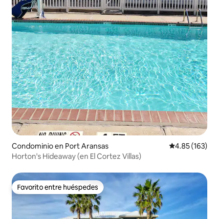
Condominio en Port Aransas
Calificación p
4.85 (163)
Horton's Hideaway (en El Cortez Villas)
Favorito entre huéspedes
Favorito entre huéspedes