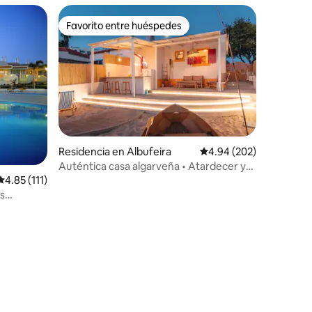
Favorito entre huéspedes
Favorito entre huéspedes
Residencia en Albufeira
Calificación promedio: 
4.94 (202)
Auténtica casa algarveña • Atardecer y
vida al aire libre
Calificación promedio: 4.85 de 5; 111 evaluaciones
4.85 (111)
as