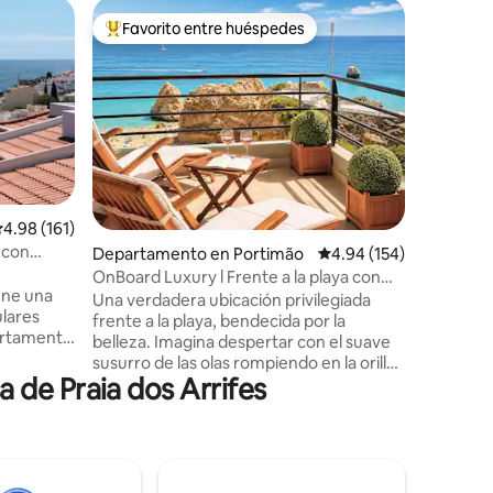
Condomin
Favorito entre huéspedes
Favorit
re huéspedes
De los mejores en Favorito entre huéspedes
Favorit
ra de Ne
Nueva vill
climatiza
Descubre
mediterrá
Santa Bá
del aerop
sereno re
climatiza
sala de es
cocina al 
iones
alificación promedio: 4.98 de 5; 161 evaluaciones
4.98 (161)
de estilo medi
 con
Departamento en Portimão
Calificación promedio: 
4.94 (154)
familias,
una escap
OnBoard Luxury l Frente a la playa con
iene una
senderism
vista panorámica al mar
Una verdadera ubicación privilegiada
lares
playas, c
frente a la playa, bendecida por la
restaura
belleza. Imagina despertar con el suave
 ducha,
susurro de las olas rompiendo en la orilla.
 de Praia dos Arrifes
Corre las cortinas y te recibirá una vista
atuito en
impresionante del vasto y
o Belo Sol
resplandeciente océano que se extiende
 piso,
hacia el horizonte. On Board Luxury
ción de
Apartment es tan encantador como
suena. Evoca sentimientos de