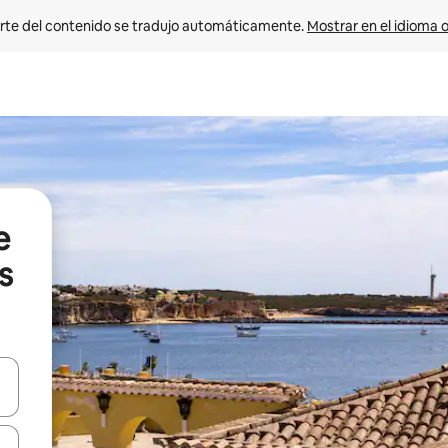
rte del contenido se tradujo automáticamente. 
Mostrar en el idioma o
e
s
vegar usando las teclas de las flechas hacia arriba y hacia abajo, o b