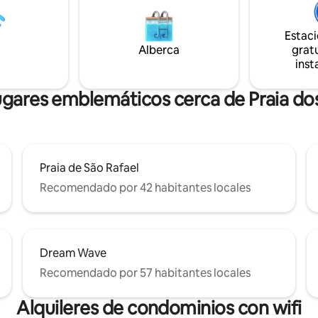
talmente equipada, sala de
dormitorio y la cocina crean un
vistas al mar y ventanas
sensación especial de espacio. Belo Sol
as. Aire acondicionado, wifi
está a solo 7 minutos a pie de P
Estac
 TV por cable con más de 100
Carvoeiro, tiendas y restaurant
Alberca
gratu
inst
ugares emblemáticos cerca de Praia dos
Praia de São Rafael
Recomendado por 42 habitantes locales
Dream Wave
Recomendado por 57 habitantes locales
Alquileres de condominios con wifi