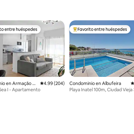
ito entre huéspedes
Favorito entre huéspedes
ejores en Favorito entre huéspedes
De los mejores en Favorito ent
4.88 de 5; 269 evaluaciones
io en Armação de
Calificación promedio: 4.99 de 5; 204 evaluac
4.99 (204)
Condominio en Albufeira
C
Sea I - Apartamento
Playa Inatel 100m, Ciudad Viej