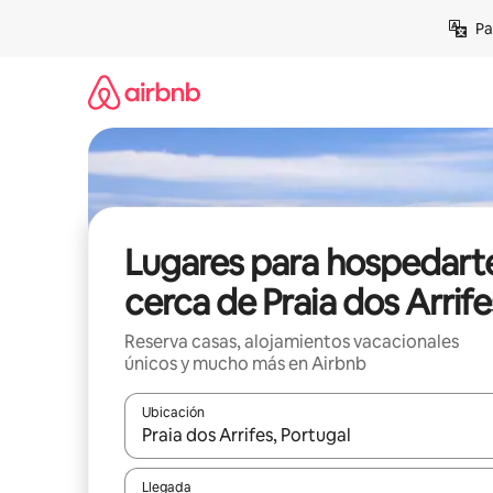
Ir
Pa
al
contenido
Lugares para hospedart
cerca de Praia dos Arrife
Reserva casas, alojamientos vacacionales
únicos y mucho más en Airbnb
Ubicación
Cuando los resultados estén disponibles, podrás na
Llegada