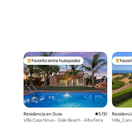
Favorito entre huéspedes
Favor
De los mejores en Favorito entre huéspedes
De los m
Residencia en Guia
Calificación prome
5 (9)
Residenci
Villa Casa Nova - Gale Beach - Albufeira
Villa_Car