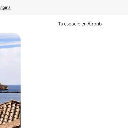
riginal
Tu espacio en Airbnb
ien tocando y deslizando la pantalla.