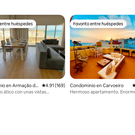
 entre huéspedes
Favorito entre huéspedes
 entre huéspedes
Favorito entre huéspedes
4.98 de 5; 104 evaluaciones
io en Armação de
Calificación promedio: 4.91 de 5; 169 evaluac
4.91 (169)
Condominio en Carvoeiro
C
o ático con unas vistas
Hermoso apartamento. Enorme
ulares
con vistas al mar.