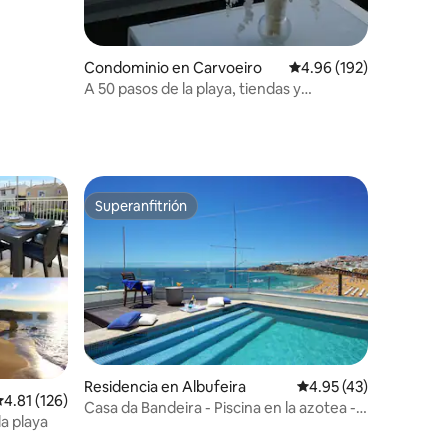
Condominio en Carvoeiro
Calificación promedio: 
4.96 (192)
A 50 pasos de la playa, tiendas y
restaurantes
Superanfitrión
Superanfitrión
iones
Residencia en Albufeira
Calificación promedio:
4.95 (43)
alificación promedio: 4.81 de 5; 126 evaluaciones
4.81 (126)
Casa da Bandeira - Piscina en la azotea -
la playa
Frente a la playa