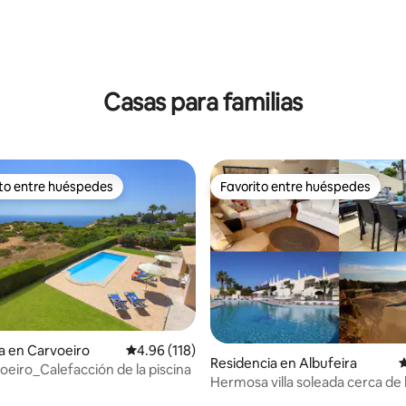
Casas para familias
ito entre huéspedes
Favorito entre huéspedes
ejores en Favorito entre huéspedes
Favorito entre huéspedes
dio: 5 de 5; 9 evaluaciones
a en Carvoeiro
Calificación promedio: 4.96 de 5; 118 evaluac
4.96 (118)
Residencia en Albufeira
C
voeiro_Calefacción de la piscina
Hermosa villa soleada cerca de 