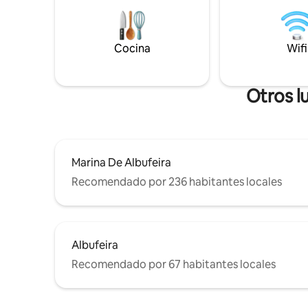
encimera, electrodomésticos de acero
cocina to
inoxidable y una isla central. Este espacio
estar con 
limpio y elegantemente diseñado incluye
panorámic
comodidades bien pensadas y todo lo
gratuito,
Cocina
Wifi
necesario para una estancia cómoda.
canales.
Otros l
Marina De Albufeira
Recomendado por 236 habitantes locales
Albufeira
Recomendado por 67 habitantes locales