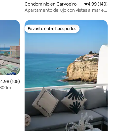
Condominio en Carvoeiro
Calificación promedio: 
4.99 (140)
Apartamento de lujo con vistas al mar en
el centro de Carvoeiro
Favorito entre huéspedes
re huéspedes
Favorito entre huéspedes
iones
alificación promedio: 4.98 de 5; 105 evaluaciones
4.98 (105)
a 300m