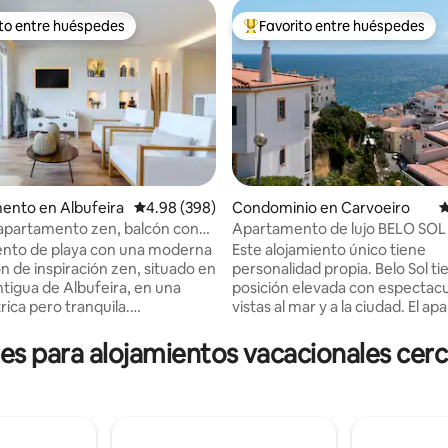
ito entre huéspedes
Favorito entre huéspedes
ejores en Favorito entre huéspedes
De los mejores en Favorito ent
4.94 de 5; 130 evaluaciones
ento en Albufeira
Calificación promedio: 4.98 de 5; 398 evaluac
4.98 (398)
Condominio en Carvoeiro
C
apartamento zen, balcón con
Apartamento de lujo BELO SOL
casco antiguo
vistas al mar
nto de playa con una moderna
Este alojamiento único tiene
n de inspiración zen, situado en
personalidad propia. Belo Sol t
ntigua de Albufeira, en una
posición elevada con espectacu
rica pero tranquila.
vistas al mar y a la ciudad. El apartamento
nto gratuito en la calle delante
ofrece un dormitorio, baño con
amento. A 300 metros de la
cocina y azotea privada. Piscina
 para alojamientos vacacionales cerca
 450 metros del centro del
comunitaria y aparcamiento gr
lcón delantero con vistas al
las instalaciones. El apartament
al mar. Balcón trasero con
ocupa todo el primer y segundo
Habitaciones temáticas con
creando privacidad y una sensa
balcón y al jacuzzi. 2 baños,
paz. Los balcones en el salón, el