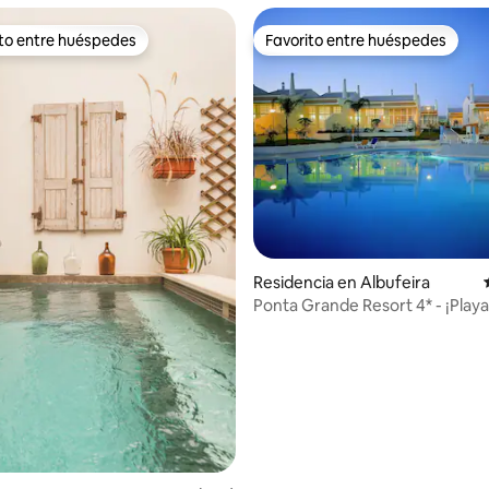
ito entre huéspedes
Favorito entre huéspedes
ejores en Favorito entre huéspedes
Favorito entre huéspedes
4.95 de 5; 106 evaluaciones
Residencia en Albufeira
Ponta Grande Resort 4* - ¡Play
increíbles!