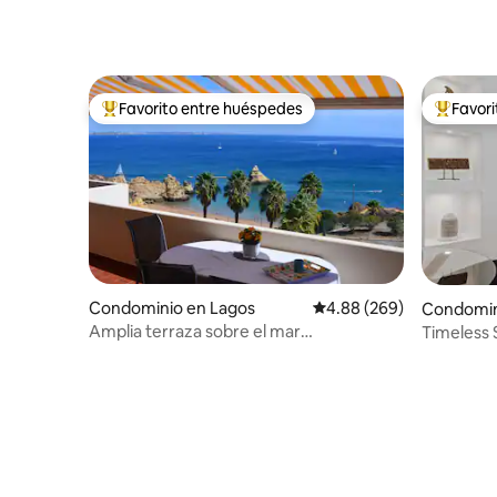
Favorito entre huéspedes
Favor
De los mejores en Favorito entre huéspedes
De los m
Condominio en Lagos
Calificación promedio: 
4.88 (269)
Condomin
Pêra
Amplia terraza sobre el mar
Timeless 
(piscina/WIFI/aire acondicionado)