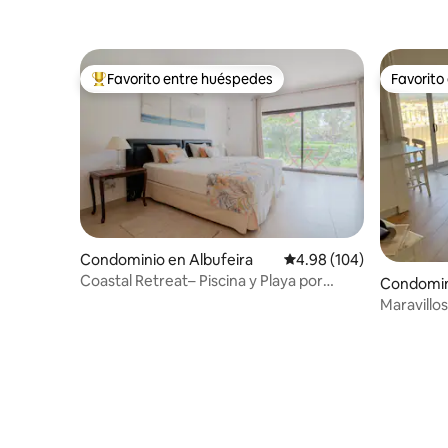
Favorito entre huéspedes
Favorito
De los mejores en Favorito entre huéspedes
Favorito
Condominio en Albufeira
Calificación promedio: 
4.98 (104)
Coastal Retreat– Piscina y Playa por
Condomin
Drago Rentals
Pêra
Maravillos
espectac