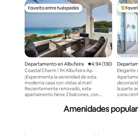
Favorito entre huéspedes
Favor
Favorito entre huéspedes
De los m
Departamento en Albufeira
Calificación promedio: 
4.94 (130)
Departam
Coastal Charm | 1H Albufeira Ap
Elegante 
jacuzzi, 
¡Experimenta la serenidad de esta
Apartame
moderna casa con vistas al mar!
decoració
Recientemente renovado, este
la parte a
apartamento tiene 2 balcones, con
zona cént
excepcionales vistas al mar desde la sala
Aparcamie
de estar y el dormitorio. Este alojamiento
del apart
Amenidades populares
de 1 dormitorio y 1 baño tiene 2 camas,
playa y a
un vestidor, almohadas suaves,
pueblo. Ba
edredones, toallas y todos los artículos
pueblo y 
de aseo básicos incluidos. La cocina de
jacuzzi. 
concepto abierto tiene una amplia
acceso al 