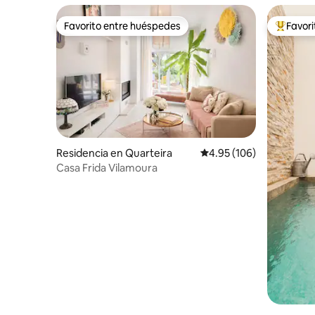
Favorito entre huéspedes
Favor
Favorito entre huéspedes
De los m
Residencia en Quarteira
Calificación promedio: 
4.95 (106)
Casa Frida Vilamoura