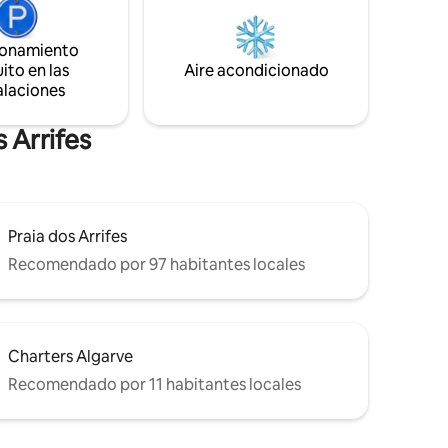
a
tranquilidad y relajación. Lánzate a la vida
en la playa de Praia da Rocha.
raia do
ionamiento
Definitivamente un espacio para crear
es.
ito en las
Aire acondicionado
recuerdos preciados con familiares y
alaciones
amigos. Nos complace tenerte “A bordo”
 Arrifes
Praia dos Arrifes
Recomendado por 97 habitantes locales
Charters Algarve
Recomendado por 11 habitantes locales