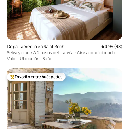
Departamento en Saint Roch
Calificación p
4.99 (93)
Selva y cine • A 2 pasos del tranvía • Aire acondicionado
Valor
·
Ubicación
·
Baño
Favorito entre huéspedes
De los mejores en Favorito entre huéspedes