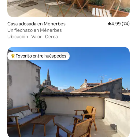
Casa adosada en Ménerbes
Calificación p
4.99 (74)
Un flechazo en Ménerbes
Ubicación
·
Valor
·
Cerca
Favorito entre huéspedes
De los mejores en Favorito entre huéspedes