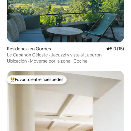
Residencia en Gordes
Calificación
5.0 (15)
Le Cabanon Céleste · Jacuzzi y vista al Luberon
Ubicación
·
Moverse por la zona
·
Cocina
Favorito entre huéspedes
De los mejores en Favorito entre huéspedes