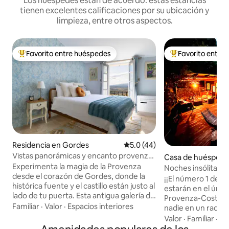
Los huéspedes están de acuerdo: estas estancias
tienen excelentes calificaciones por su ubicación y
limpieza, entre otros aspectos.
Favorito entre huéspedes
Favorito entre
De los mejores en Favorito entre huéspedes
De los mejores en
Residencia en Gordes
Calificación promedio: 5.0 de 
5.0 (44)
Vistas panorámicas y encanto provenzal
Casa de huéspedes
en el centro de Gordes
Experimenta la magia de la Provenza
-Martin-du-Var
Noches insólitas e
desde el corazón de Gordes, donde la
¡¡El número 1 de l
histórica fuente y el castillo están justo al
estarán en el único
lado de tu puerta. Esta antigua galería de
Provenza-Costa A
arte, cuidadosamente renovada,
Familiar
·
Valor
·
Espacios interiores
nadie en un radio 
captura el encanto provenzal con una
alrededor!! Déjes
Valor
·
Familiar
·
Ho
cocina con detalles de cobre, un
nuestro increíble 