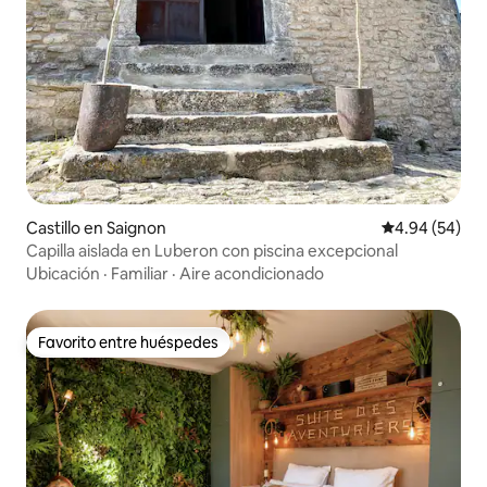
Castillo en Saignon
Calificación p
4.94 (54)
Capilla aislada en Luberon con piscina excepcional
Ubicación
·
Familiar
·
Aire acondicionado
Favorito entre huéspedes
Favorito entre huéspedes