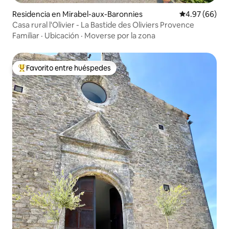
Residencia en Mirabel-aux-Baronnies
Calificación p
4.97 (66)
Casa rural l'Olivier - La Bastide des Oliviers Provence
Familiar
·
Ubicación
·
Moverse por la zona
Favorito entre huéspedes
De los mejores en Favorito entre huéspedes