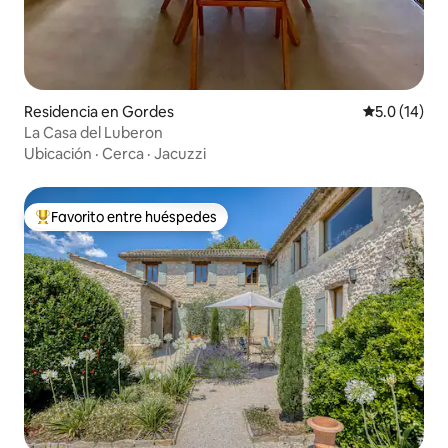
Residencia en Gordes
Calificación
5.0 (14)
La Casa del Luberon
Ubicación
·
Cerca
·
Jacuzzi
Favorito entre huéspedes
De los mejores en Favorito entre huéspedes