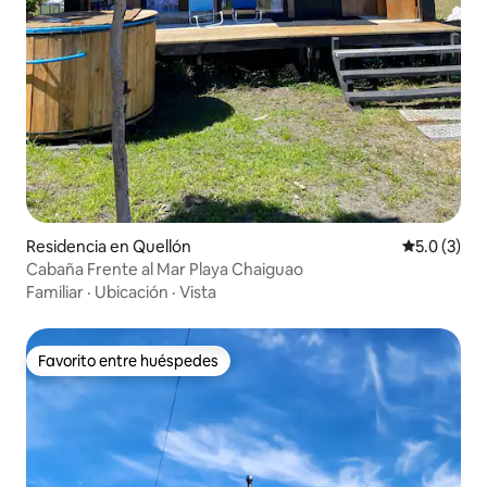
Residencia en Quellón
Calificació
5.0 (3)
Cabaña Frente al Mar Playa Chaiguao
Familiar
·
Ubicación
·
Vista
Favorito entre huéspedes
Favorito entre huéspedes