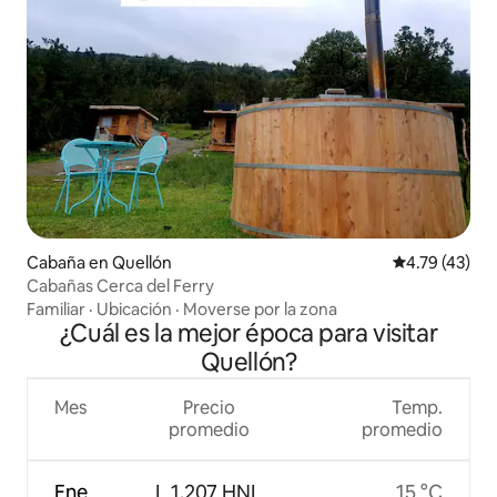
Cabaña en Quellón
Calificación 
4.79 (43)
Cabañas Cerca del Ferry
Familiar
·
Ubicación
·
Moverse por la zona
¿Cuál es la mejor época para visitar
Quellón?
Mes
Precio
Temp.
promedio
promedio
Ene
L 1,207 HNL
15 °C