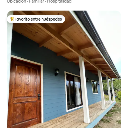
Ubicación
·
Familiar
·
Hospitalidad
Favorito entre huéspedes
De los mejores en Favorito entre huéspedes