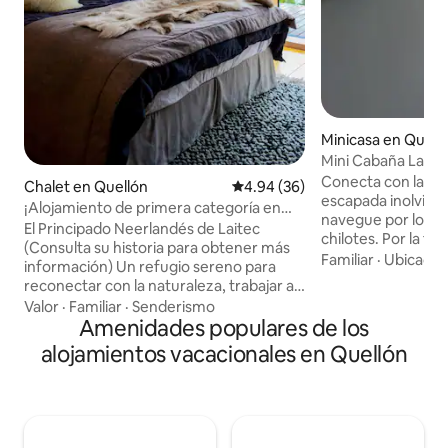
Minicasa en Quell
Mini Cabaña Lanc
Conecta con la na
Chalet en Quellón
Calificación promedio: 4.94 de 
4.94 (36)
escapada inolvidab
¡Alojamiento de primera categoría en
navegue por los f
Faraway Chiloe!
El Principado Neerlandés de Laitec
chilotes. Por la ta
(Consulta su historia para obtener más
mente en la tinaja 
Familiar
·
Ubicació
información) Un refugio sereno para
estrellas. Su form
reconectar con la naturaleza, trabajar a
natural te darán la
distancia, pescar, meditar, hacer
Valor
·
Familiar
·
Senderismo
por los mares de C
barbacoas, caminar y pasar tiempo en
Amenidades populares de los
Lancha Marina po
familia. Situado en el extremo sur de la
alojamientos vacacionales en Quellón
arquitectura para
isla de Chiloé, en la puerta de entrada de
un éxito. Refuerza
la Patagonia y rodeado de parques
inmunológico con
nacionales, Laitec ofrece
nuestro hermoso s
impresionantes paisajes y tranquilidad.
el bosque fósil.
Saborea el silencio, disfruta de los